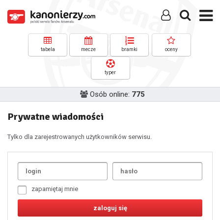
tabela
mecze
bramki
oceny
typer
Osób online:
775
Prywatne wiadomości
Tylko dla zarejestrowanych użytkowników serwisu.
Uda
1
2
3
4
5
6
7
zapamiętaj mnie
8
9
10
11
12
13
14