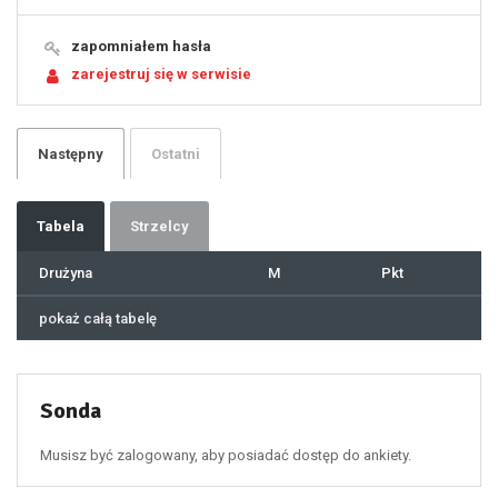
15
16
17
18
19
zapomniałem hasła
20
21
zarejestruj się w serwisie
22
23
24
25
26
27
28
29
Następny
Ostatni
30
31
32
33
34
35
36
37
Tabela
Strzelcy
38
39
40
41
Drużyna
M
Pkt
42
43
44
45
46
pokaż całą tabelę
47
48
49
50
51
52
53
54
55
Sonda
56
57
58
59
60
Musisz być zalogowany, aby posiadać dostęp do ankiety.
61
100
101
102