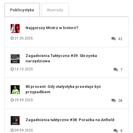
103
104
105
106
Publicystyka
Wywiady
107
108
109
110
111
112
Najgorszy Mistrz w historii?
113
114
115
116
21.05.2026
42
117
118
119
120
121
122
123
Zagadnienia Taktyczne #39: Skrzynka
124
125
narzędziowa
126
127
128
16.10.2025
7
129
130
131
80 procent: Gdy statystyka przestaje być
przypadkiem
29.09.2025
28
Zagadnienia taktyczne #38: Porażka na Anfield
09.09.2025
9