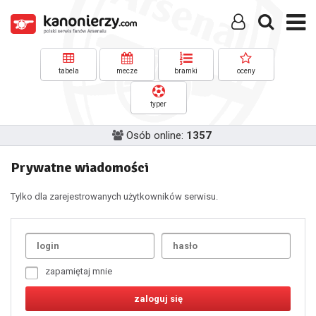
tabela
mecze
bramki
oceny
typer
Osób online:
1357
Prywatne wiadomości
Tylko dla zarejestrowanych użytkowników serwisu.
Uda
1
2
3
4
5
6
7
zapamiętaj mnie
8
9
10
11
12
13
14