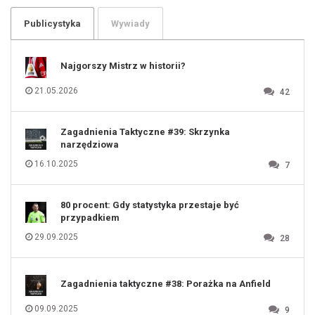
103
104
105
106
Publicystyka
Wywiady
107
108
109
110
111
112
Najgorszy Mistrz w historii?
113
114
115
116
21.05.2026
42
117
118
119
120
121
122
123
Zagadnienia Taktyczne #39: Skrzynka
124
125
narzędziowa
126
127
128
16.10.2025
7
129
130
131
80 procent: Gdy statystyka przestaje być
przypadkiem
29.09.2025
28
Zagadnienia taktyczne #38: Porażka na Anfield
09.09.2025
9