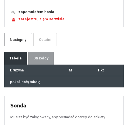
15
16
17
18
19
zapomniałem hasła
20
21
zarejestruj się w serwisie
22
23
24
25
26
27
28
29
Następny
Ostatni
30
31
32
33
34
35
36
37
Tabela
Strzelcy
38
39
40
41
Drużyna
M
Pkt
42
43
44
45
46
pokaż całą tabelę
47
48
49
50
51
52
53
54
55
Sonda
56
57
58
59
60
Musisz być zalogowany, aby posiadać dostęp do ankiety.
61
100
101
102