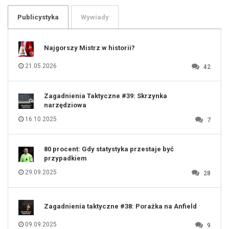
103
104
105
106
Publicystyka
Wywiady
107
108
109
110
111
112
Najgorszy Mistrz w historii?
113
114
115
116
21.05.2026
42
117
118
119
120
121
122
123
Zagadnienia Taktyczne #39: Skrzynka
124
125
narzędziowa
126
127
128
16.10.2025
7
129
130
131
80 procent: Gdy statystyka przestaje być
przypadkiem
29.09.2025
28
Zagadnienia taktyczne #38: Porażka na Anfield
09.09.2025
9