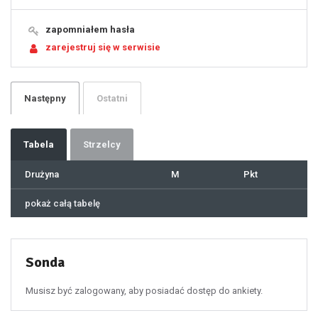
15
16
17
18
19
zapomniałem hasła
20
21
zarejestruj się w serwisie
22
23
24
25
26
27
28
29
Następny
Ostatni
30
31
32
33
34
35
36
37
Tabela
Strzelcy
38
39
40
41
Drużyna
M
Pkt
42
43
44
45
46
pokaż całą tabelę
47
48
49
50
51
52
53
54
55
Sonda
56
57
58
59
60
Musisz być zalogowany, aby posiadać dostęp do ankiety.
61
100
101
102