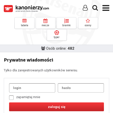
tabela
mecze
bramki
oceny
typer
Osób online:
482
Prywatne wiadomości
Tylko dla zarejestrowanych użytkowników serwisu.
Uda
1
2
3
4
5
6
7
zapamiętaj mnie
8
9
10
11
12
13
14