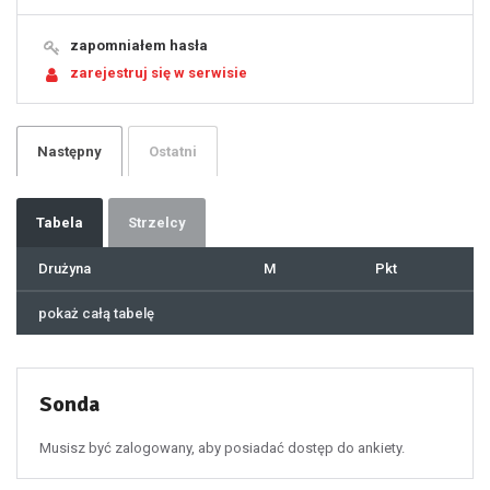
15
16
17
18
19
zapomniałem hasła
20
21
zarejestruj się w serwisie
22
23
24
25
26
27
28
29
Następny
Ostatni
30
31
32
33
34
35
36
37
Tabela
Strzelcy
38
39
40
41
Drużyna
M
Pkt
42
43
44
45
46
pokaż całą tabelę
47
48
49
50
51
52
53
54
55
Sonda
56
57
58
59
60
Musisz być zalogowany, aby posiadać dostęp do ankiety.
61
100
101
102