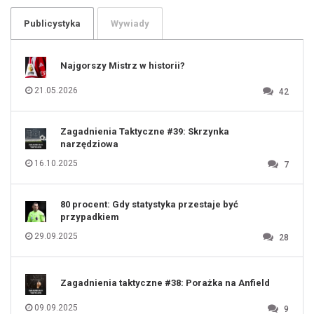
103
104
105
106
Publicystyka
Wywiady
107
108
109
110
111
112
Najgorszy Mistrz w historii?
113
114
115
116
21.05.2026
42
117
118
119
120
121
122
123
Zagadnienia Taktyczne #39: Skrzynka
124
125
narzędziowa
126
127
128
16.10.2025
7
129
130
131
80 procent: Gdy statystyka przestaje być
przypadkiem
29.09.2025
28
Zagadnienia taktyczne #38: Porażka na Anfield
09.09.2025
9