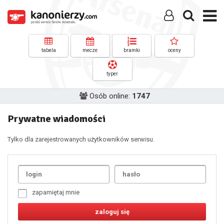
tabela
mecze
bramki
oceny
typer
Osób online:
1747
Prywatne wiadomości
Tylko dla zarejestrowanych użytkowników serwisu.
Uda
1
2
3
4
5
6
7
zapamiętaj mnie
8
9
10
11
12
13
14