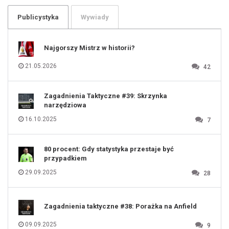
103
104
105
106
Publicystyka
Wywiady
107
108
109
110
111
112
Najgorszy Mistrz w historii?
113
114
115
116
21.05.2026
42
117
118
119
120
121
122
123
Zagadnienia Taktyczne #39: Skrzynka
124
125
narzędziowa
126
127
128
16.10.2025
7
129
130
131
80 procent: Gdy statystyka przestaje być
przypadkiem
29.09.2025
28
Zagadnienia taktyczne #38: Porażka na Anfield
09.09.2025
9