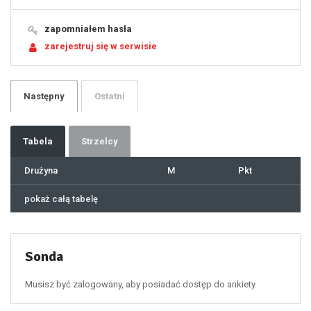
15
16
17
18
19
zapomniałem hasła
20
21
zarejestruj się w serwisie
22
23
24
25
26
27
28
29
Następny
Ostatni
30
31
32
33
34
35
36
37
Tabela
Strzelcy
38
39
40
41
Drużyna
M
Pkt
42
43
44
45
46
pokaż całą tabelę
47
48
49
50
51
52
53
54
55
Sonda
56
57
58
59
60
Musisz być zalogowany, aby posiadać dostęp do ankiety.
61
100
101
102