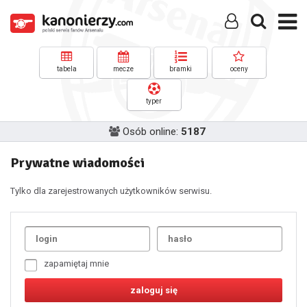
tabela
mecze
bramki
oceny
typer
Osób online:
5187
Prywatne wiadomości
Tylko dla zarejestrowanych użytkowników serwisu.
Uda
1
2
3
4
5
6
7
zapamiętaj mnie
8
9
10
11
12
13
14