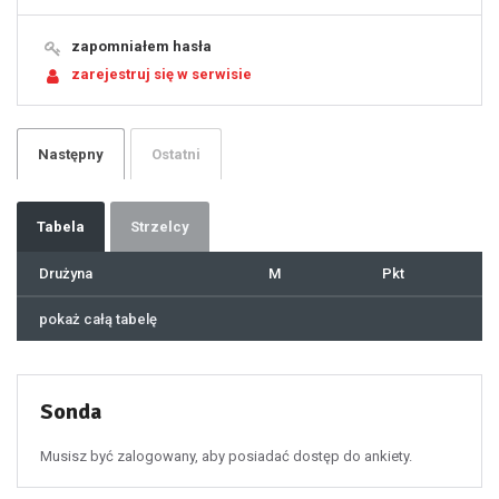
15
16
17
18
19
zapomniałem hasła
20
21
zarejestruj się w serwisie
22
23
24
25
26
27
28
29
Następny
Ostatni
30
31
32
33
34
35
36
37
Tabela
Strzelcy
38
39
40
41
Drużyna
M
Pkt
42
43
44
45
46
pokaż całą tabelę
47
48
49
50
51
52
53
54
55
Sonda
56
57
58
59
60
Musisz być zalogowany, aby posiadać dostęp do ankiety.
61
100
101
102