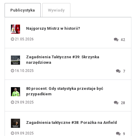
103
104
105
106
Publicystyka
Wywiady
107
108
109
110
111
112
Najgorszy Mistrz w historii?
113
114
115
116
21.05.2026
42
117
118
119
120
121
122
123
Zagadnienia Taktyczne #39: Skrzynka
124
125
narzędziowa
126
127
128
16.10.2025
7
129
130
131
80 procent: Gdy statystyka przestaje być
przypadkiem
29.09.2025
28
Zagadnienia taktyczne #38: Porażka na Anfield
09.09.2025
9