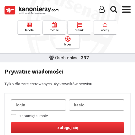
tabela
mecze
bramki
oceny
typer
Osób online:
337
Prywatne wiadomości
Tylko dla zarejestrowanych użytkowników serwisu.
Uda
1
2
3
4
5
6
7
zapamiętaj mnie
8
9
10
11
12
13
14