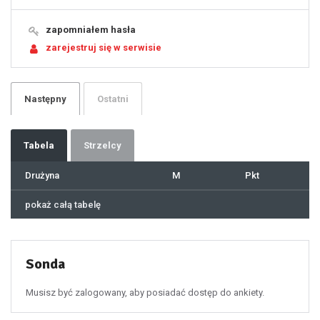
15
16
17
18
19
zapomniałem hasła
20
21
zarejestruj się w serwisie
22
23
24
25
26
27
28
29
Następny
Ostatni
30
31
32
33
34
35
36
37
Tabela
Strzelcy
38
39
40
41
Drużyna
M
Pkt
42
43
44
45
46
pokaż całą tabelę
47
48
49
50
51
52
53
54
55
Sonda
56
57
58
59
60
Musisz być zalogowany, aby posiadać dostęp do ankiety.
61
100
101
102