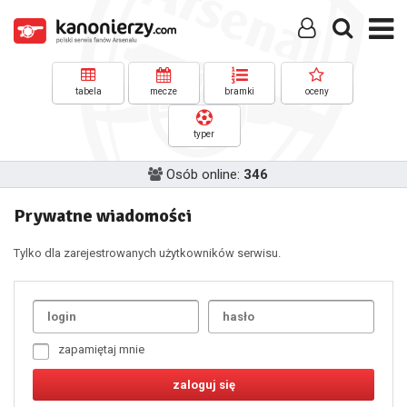
tabela
mecze
bramki
oceny
typer
Osób online:
346
Prywatne wiadomości
Tylko dla zarejestrowanych użytkowników serwisu.
Uda
1
2
3
4
5
6
7
zapamiętaj mnie
8
9
10
11
12
13
14