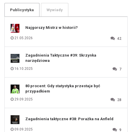
103
104
105
106
Publicystyka
Wywiady
107
108
109
110
111
112
Najgorszy Mistrz w historii?
113
114
115
116
21.05.2026
42
117
118
119
120
121
122
123
Zagadnienia Taktyczne #39: Skrzynka
124
125
narzędziowa
126
127
128
16.10.2025
7
129
130
131
80 procent: Gdy statystyka przestaje być
przypadkiem
29.09.2025
28
Zagadnienia taktyczne #38: Porażka na Anfield
09.09.2025
9