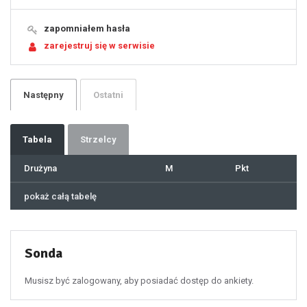
15
16
17
18
19
zapomniałem hasła
20
21
zarejestruj się w serwisie
22
23
24
25
26
27
28
29
Następny
Ostatni
30
31
32
33
34
35
36
37
Tabela
Strzelcy
38
39
40
41
Drużyna
M
Pkt
42
43
44
45
46
pokaż całą tabelę
47
48
49
50
51
52
53
54
55
Sonda
56
57
58
59
60
Musisz być zalogowany, aby posiadać dostęp do ankiety.
61
100
101
102