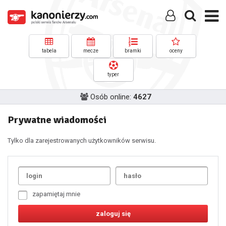
tabela
mecze
bramki
oceny
typer
Osób online:
4627
Prywatne wiadomości
Tylko dla zarejestrowanych użytkowników serwisu.
Uda
1
2
3
4
5
6
7
zapamiętaj mnie
8
9
10
11
12
13
14