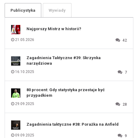
103
104
105
106
Publicystyka
Wywiady
107
108
109
110
111
112
Najgorszy Mistrz w historii?
113
114
115
116
21.05.2026
42
117
118
119
120
121
122
123
Zagadnienia Taktyczne #39: Skrzynka
124
125
narzędziowa
126
127
128
16.10.2025
7
129
130
131
80 procent: Gdy statystyka przestaje być
przypadkiem
29.09.2025
28
Zagadnienia taktyczne #38: Porażka na Anfield
09.09.2025
9