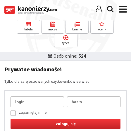
tabela
mecze
bramki
oceny
typer
Osób online:
524
Prywatne wiadomości
Tylko dla zarejestrowanych użytkowników serwisu.
Uda
1
2
3
4
5
6
7
zapamiętaj mnie
8
9
10
11
12
13
14