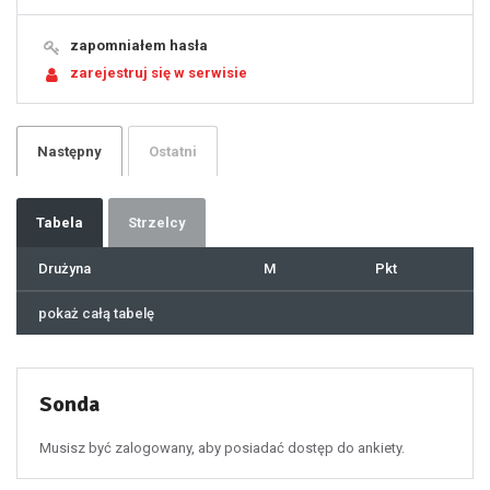
15
16
17
18
19
zapomniałem hasła
20
21
zarejestruj się w serwisie
22
23
24
25
26
27
28
29
Następny
Ostatni
30
31
32
33
34
35
36
37
Tabela
Strzelcy
38
39
40
41
Drużyna
M
Pkt
42
43
44
45
46
pokaż całą tabelę
47
48
49
50
51
52
53
54
55
Sonda
56
57
58
59
60
Musisz być zalogowany, aby posiadać dostęp do ankiety.
61
100
101
102