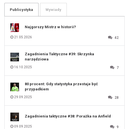
103
104
105
106
Publicystyka
Wywiady
107
108
109
110
111
112
Najgorszy Mistrz w historii?
113
114
115
116
21.05.2026
42
117
118
119
120
121
122
123
Zagadnienia Taktyczne #39: Skrzynka
124
125
narzędziowa
126
127
128
16.10.2025
7
129
130
131
80 procent: Gdy statystyka przestaje być
przypadkiem
29.09.2025
28
Zagadnienia taktyczne #38: Porażka na Anfield
09.09.2025
9