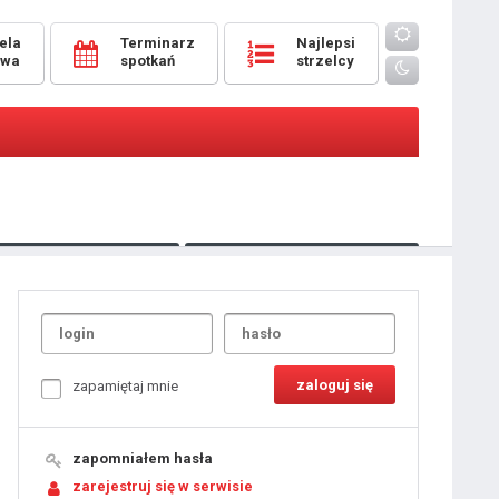
ela
Terminarz
Najlepsi
owa
spotkań
strzelcy
Oceny
pomeczowe
Typer
kanonierzy.com
UdanaRandka.com
1
2
3
4
5
6
7
8
zapamiętaj mnie
9
10
11
12
13
14
15
zapomniałem hasła
16
17
18
zarejestruj się w serwisie
19
20