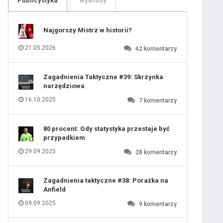
Publicystyka
Wywiady
109
110
111
112
113
114
Najgorszy Mistrz w historii?
115
116
117
118
21.05.2026
42
komentarzy
119
120
121
122
123
124
Zagadnienia Taktyczne #39: Skrzynka
125
126
narzędziowa
127
128
129
130
16.10.2025
7
komentarzy
131
80 procent: Gdy statystyka przestaje być
przypadkiem
29.09.2025
28
komentarzy
Zagadnienia taktyczne #38: Porażka na
Anfield
09.09.2025
9
komentarzy