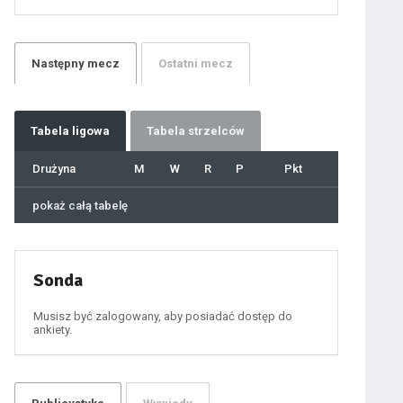
21
22
23
24
25
26
27
Następny
mecz
Ostatni
mecz
28
29
30
31
32
33
34
35
36
Tabela
ligowa
Tabela strzelców
37
38
39
40
Drużyna
M
W
R
P
Pkt
41
42
43
44
45
pokaż całą tabelę
46
47
48
49
50
51
52
53
54
Sonda
55
56
57
58
59
Musisz być zalogowany, aby posiadać dostęp do
60
ankiety.
61
100
101
102
103
104
105
106
107
108