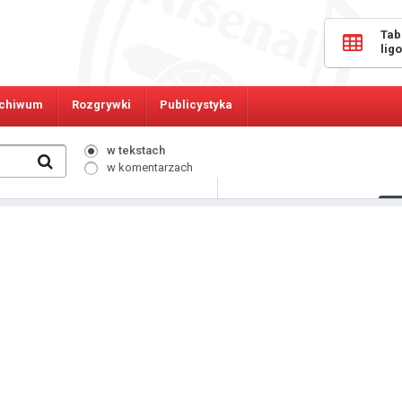
Tab
lig
chiwum
Rozgrywki
Publicystyka
w tekstach
w komentarzach
277
Osób online: