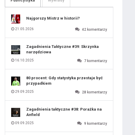
Publicystyka
Wywiady
109
110
111
112
113
114
Najgorszy Mistrz w historii?
115
116
117
118
21.05.2026
42
komentarzy
119
120
121
122
123
124
Zagadnienia Taktyczne #39: Skrzynka
125
126
narzędziowa
127
128
129
130
16.10.2025
7
komentarzy
131
80 procent: Gdy statystyka przestaje być
przypadkiem
29.09.2025
28
komentarzy
Zagadnienia taktyczne #38: Porażka na
Anfield
09.09.2025
9
komentarzy