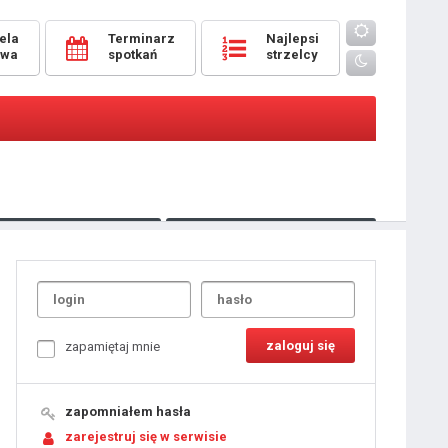
ela
Terminarz
Najlepsi
owa
spotkań
strzelcy
Oceny
pomeczowe
Typer
kanonierzy.com
UdanaRandka.com
1
2
3
4
5
6
7
8
zapamiętaj mnie
9
10
11
12
13
14
15
zapomniałem hasła
16
17
18
zarejestruj się w serwisie
19
20