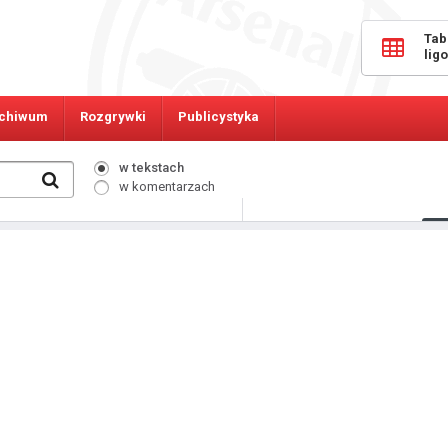
Tab
lig
chiwum
Rozgrywki
Publicystyka
w tekstach
w komentarzach
313
Osób online: