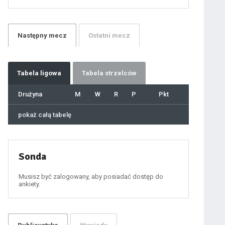
21
22
23
24
25
26
27
Następny
mecz
Ostatni
mecz
28
29
30
31
32
33
34
35
36
Tabela
ligowa
Tabela strzelców
37
38
39
40
Drużyna
M
W
R
P
Pkt
41
42
43
44
45
pokaż całą tabelę
46
47
48
49
50
51
52
53
54
Sonda
55
56
57
58
59
Musisz być zalogowany, aby posiadać dostęp do
60
ankiety.
61
100
101
102
103
104
105
106
107
108