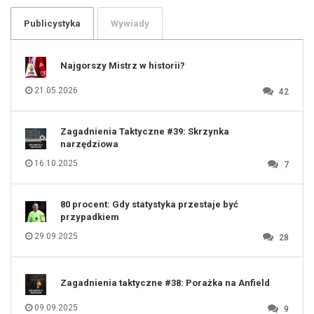
103
104
105
106
Publicystyka
Wywiady
107
108
109
110
111
112
Najgorszy Mistrz w historii?
113
114
115
116
21.05.2026
42
117
118
119
120
121
122
123
Zagadnienia Taktyczne #39: Skrzynka
124
125
narzędziowa
126
127
128
16.10.2025
7
129
130
131
80 procent: Gdy statystyka przestaje być
przypadkiem
29.09.2025
28
Zagadnienia taktyczne #38: Porażka na Anfield
09.09.2025
9