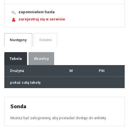
15
16
17
18
19
zapomniałem hasła
20
21
zarejestruj się w serwisie
22
23
24
25
26
27
28
29
Następny
Ostatni
30
31
32
33
34
35
36
37
Tabela
Strzelcy
38
39
40
41
Drużyna
M
Pkt
42
43
44
45
46
pokaż całą tabelę
47
48
49
50
51
52
53
54
55
Sonda
56
57
58
59
60
Musisz być zalogowany, aby posiadać dostęp do ankiety.
61
100
101
102