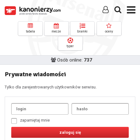
tabela
mecze
bramki
oceny
typer
Osób online:
737
Prywatne wiadomości
Tylko dla zarejestrowanych użytkowników serwisu.
Uda
1
2
3
4
5
6
7
zapamiętaj mnie
8
9
10
11
12
13
14