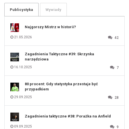
103
104
105
106
Publicystyka
Wywiady
107
108
109
110
111
112
Najgorszy Mistrz w historii?
113
114
115
116
21.05.2026
42
117
118
119
120
121
122
123
Zagadnienia Taktyczne #39: Skrzynka
124
125
narzędziowa
126
127
128
16.10.2025
7
129
130
131
80 procent: Gdy statystyka przestaje być
przypadkiem
29.09.2025
28
Zagadnienia taktyczne #38: Porażka na Anfield
09.09.2025
9