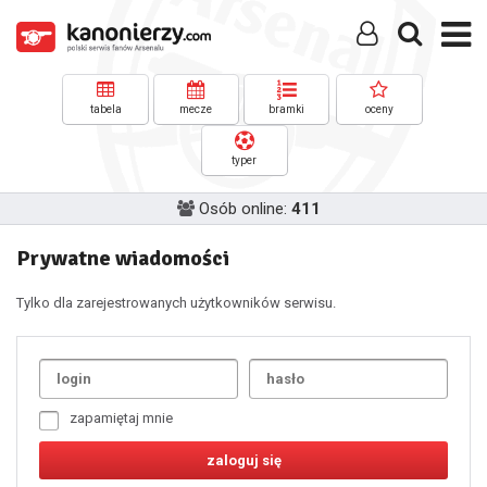
tabela
mecze
bramki
oceny
typer
Osób online:
411
Prywatne wiadomości
Tylko dla zarejestrowanych użytkowników serwisu.
Uda
1
2
3
4
5
6
7
zapamiętaj mnie
8
9
10
11
12
13
14