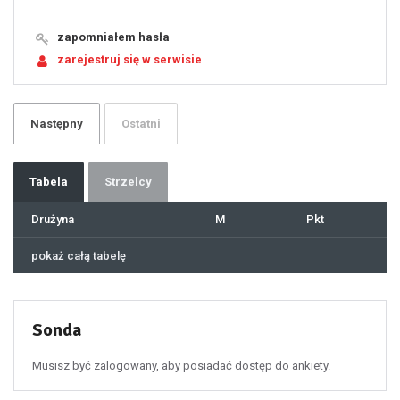
15
16
17
18
19
zapomniałem hasła
20
21
zarejestruj się w serwisie
22
23
24
25
26
27
28
29
Następny
Ostatni
30
31
32
33
34
35
36
37
Tabela
Strzelcy
38
39
40
41
Drużyna
M
Pkt
42
43
44
45
46
pokaż całą tabelę
47
48
49
50
51
52
53
54
55
Sonda
56
57
58
59
60
Musisz być zalogowany, aby posiadać dostęp do ankiety.
61
100
101
102