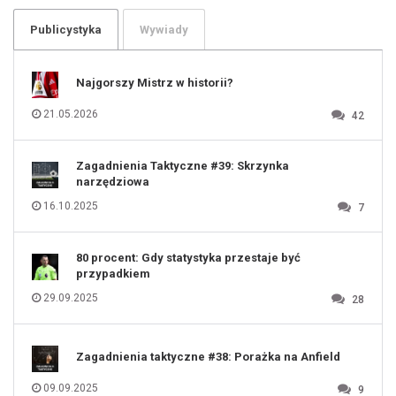
103
104
105
106
Publicystyka
Wywiady
107
108
109
110
111
112
Najgorszy Mistrz w historii?
113
114
115
116
21.05.2026
42
117
118
119
120
121
122
123
Zagadnienia Taktyczne #39: Skrzynka
124
125
narzędziowa
126
127
128
16.10.2025
7
129
130
131
80 procent: Gdy statystyka przestaje być
przypadkiem
29.09.2025
28
Zagadnienia taktyczne #38: Porażka na Anfield
09.09.2025
9