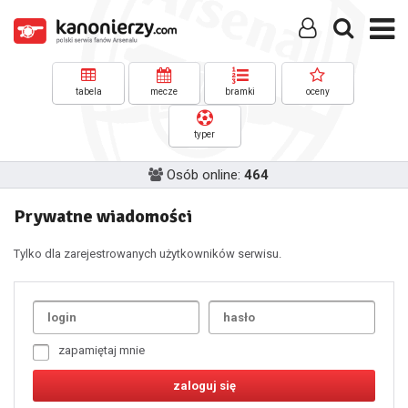
tabela
mecze
bramki
oceny
typer
Osób online:
464
Prywatne wiadomości
Tylko dla zarejestrowanych użytkowników serwisu.
Uda
1
2
3
4
5
6
7
zapamiętaj mnie
8
9
10
11
12
13
14