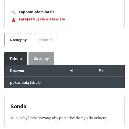
15
16
17
18
19
zapomniałem hasła
20
21
zarejestruj się w serwisie
22
23
24
25
26
27
28
29
Następny
Ostatni
30
31
32
33
34
35
36
37
Tabela
Strzelcy
38
39
40
41
Drużyna
M
Pkt
42
43
44
45
46
pokaż całą tabelę
47
48
49
50
51
52
53
54
55
Sonda
56
57
58
59
60
Musisz być zalogowany, aby posiadać dostęp do ankiety.
61
100
101
102