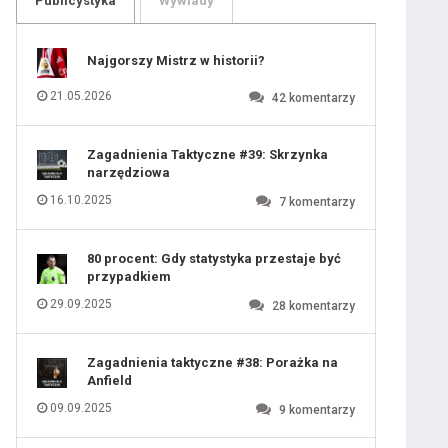
Publicystyka
Wywiady
109
110
111
112
113
114
Najgorszy Mistrz w historii?
115
116
117
118
21.05.2026
42
komentarzy
119
120
121
122
123
124
Zagadnienia Taktyczne #39: Skrzynka
125
126
narzędziowa
127
128
129
130
16.10.2025
7
komentarzy
131
80 procent: Gdy statystyka przestaje być
przypadkiem
29.09.2025
28
komentarzy
Zagadnienia taktyczne #38: Porażka na
Anfield
09.09.2025
9
komentarzy