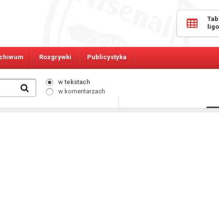
Tab
lig
chiwum
Rozgrywki
Publicystyka
w tekstach
w komentarzach
572
Osób online: