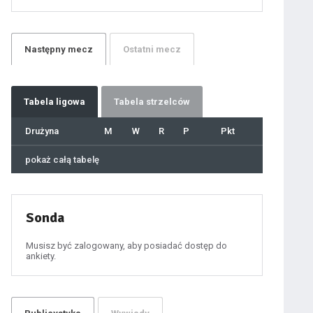
21
22
23
24
25
26
27
Następny
mecz
Ostatni
mecz
28
29
30
31
32
33
34
35
36
Tabela
ligowa
Tabela strzelców
37
38
39
40
Drużyna
M
W
R
P
Pkt
41
42
43
44
45
pokaż całą tabelę
46
47
48
49
50
51
52
53
54
Sonda
55
56
57
58
59
Musisz być zalogowany, aby posiadać dostęp do
60
ankiety.
61
100
101
102
103
104
105
106
107
108