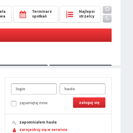
ela
Terminarz
Najlepsi
owa
spotkań
strzelcy
Oceny
pomeczowe
Typer
kanonierzy.com
UdanaRandka.com
1
2
3
4
5
6
7
8
zapamiętaj mnie
9
10
11
12
13
14
15
zapomniałem hasła
16
17
18
zarejestruj się w serwisie
19
20