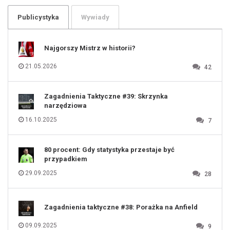
103
104
105
106
Publicystyka
Wywiady
107
108
109
110
111
112
Najgorszy Mistrz w historii?
113
114
115
116
21.05.2026
42
117
118
119
120
121
122
123
Zagadnienia Taktyczne #39: Skrzynka
124
125
narzędziowa
126
127
128
16.10.2025
7
129
130
131
80 procent: Gdy statystyka przestaje być
przypadkiem
29.09.2025
28
Zagadnienia taktyczne #38: Porażka na Anfield
09.09.2025
9