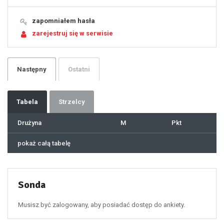
15
16
17
18
19
zapomniałem hasła
20
21
zarejestruj się w serwisie
22
23
24
25
26
27
28
29
Następny
Ostatni
30
31
32
33
34
35
36
37
Tabela
Strzelcy
38
39
40
41
Drużyna
M
Pkt
42
43
44
45
46
pokaż całą tabelę
47
48
49
50
51
52
53
54
55
Sonda
56
57
58
59
60
Musisz być zalogowany, aby posiadać dostęp do ankiety.
61
100
101
102