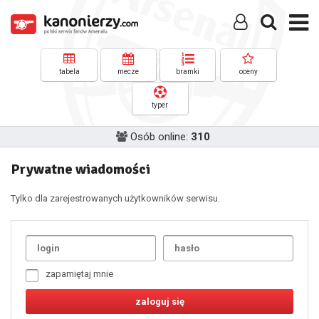
tabela
mecze
bramki
oceny
typer
Osób online:
310
Prywatne wiadomości
Tylko dla zarejestrowanych użytkowników serwisu.
Uda
1
2
3
4
5
6
7
zapamiętaj mnie
8
9
10
11
12
13
14