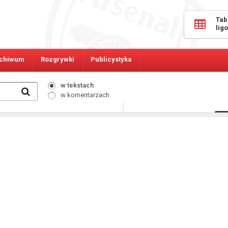
Tab
lig
chiwum
Rozgrywki
Publicystyka
w tekstach
w komentarzach
213
Osób online: