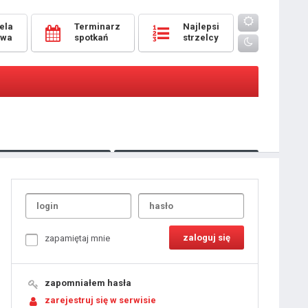
ela
Terminarz
Najlepsi
owa
spotkań
strzelcy
Oceny
pomeczowe
Typer
kanonierzy.com
UdanaRandka.com
1
2
3
4
5
6
7
8
zapamiętaj mnie
9
10
11
12
13
14
15
zapomniałem hasła
16
17
18
zarejestruj się w serwisie
19
20