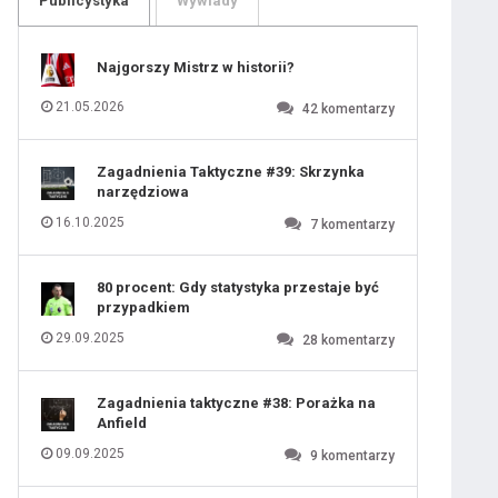
Publicystyka
Wywiady
109
110
111
112
113
114
Najgorszy Mistrz w historii?
115
116
117
118
21.05.2026
42
komentarzy
119
120
121
122
123
124
Zagadnienia Taktyczne #39: Skrzynka
125
126
narzędziowa
127
128
129
130
16.10.2025
7
komentarzy
131
80 procent: Gdy statystyka przestaje być
przypadkiem
29.09.2025
28
komentarzy
Zagadnienia taktyczne #38: Porażka na
Anfield
09.09.2025
9
komentarzy