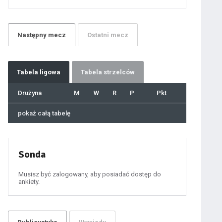
21
22
23
24
25
26
27
Następny
mecz
Ostatni
mecz
28
29
30
31
32
33
34
35
36
Tabela
ligowa
Tabela strzelców
37
38
39
40
Drużyna
M
W
R
P
Pkt
41
42
43
44
45
pokaż całą tabelę
46
47
48
49
50
51
52
53
54
Sonda
55
56
57
58
59
Musisz być zalogowany, aby posiadać dostęp do
60
ankiety.
61
100
101
102
103
104
105
106
107
108