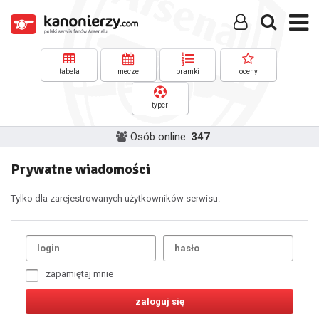
tabela
mecze
bramki
oceny
typer
Osób online:
347
Prywatne wiadomości
Tylko dla zarejestrowanych użytkowników serwisu.
Uda
1
2
3
4
5
6
7
zapamiętaj mnie
8
9
10
11
12
13
14