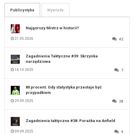
103
104
105
106
Publicystyka
Wywiady
107
108
109
110
111
112
Najgorszy Mistrz w historii?
113
114
115
116
21.05.2026
42
117
118
119
120
121
122
123
Zagadnienia Taktyczne #39: Skrzynka
124
125
narzędziowa
126
127
128
16.10.2025
7
129
130
131
80 procent: Gdy statystyka przestaje być
przypadkiem
29.09.2025
28
Zagadnienia taktyczne #38: Porażka na Anfield
09.09.2025
9