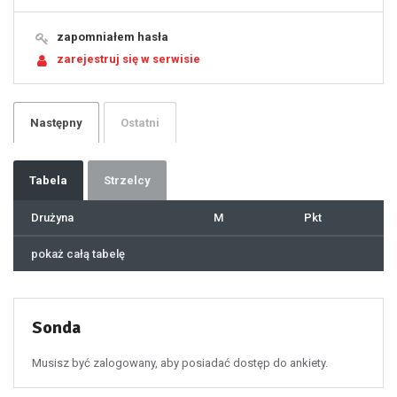
15
16
17
18
19
zapomniałem hasła
20
21
zarejestruj się w serwisie
22
23
24
25
26
27
28
29
Następny
Ostatni
30
31
32
33
34
35
36
37
Tabela
Strzelcy
38
39
40
41
Drużyna
M
Pkt
42
43
44
45
46
pokaż całą tabelę
47
48
49
50
51
52
53
54
55
Sonda
56
57
58
59
60
Musisz być zalogowany, aby posiadać dostęp do ankiety.
61
100
101
102