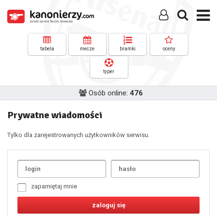
tabela
mecze
bramki
oceny
typer
Osób online:
476
Prywatne wiadomości
Tylko dla zarejestrowanych użytkowników serwisu.
Uda
1
2
3
4
5
6
7
zapamiętaj mnie
8
9
10
11
12
13
14