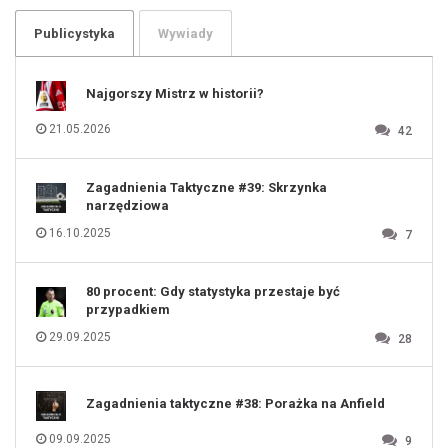
103
104
105
106
Publicystyka
Wywiady
107
108
109
110
111
112
Najgorszy Mistrz w historii?
113
114
115
116
21.05.2026
42
117
118
119
120
121
122
123
Zagadnienia Taktyczne #39: Skrzynka
124
125
narzędziowa
126
127
128
16.10.2025
7
129
130
131
80 procent: Gdy statystyka przestaje być
przypadkiem
29.09.2025
28
Zagadnienia taktyczne #38: Porażka na Anfield
09.09.2025
9