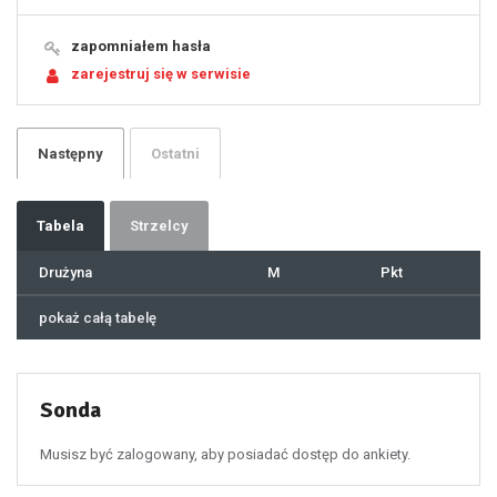
15
16
17
18
19
zapomniałem hasła
20
21
zarejestruj się w serwisie
22
23
24
25
26
27
28
29
Następny
Ostatni
30
31
32
33
34
35
36
37
Tabela
Strzelcy
38
39
40
41
Drużyna
M
Pkt
42
43
44
45
46
pokaż całą tabelę
47
48
49
50
51
52
53
54
55
Sonda
56
57
58
59
60
Musisz być zalogowany, aby posiadać dostęp do ankiety.
61
100
101
102