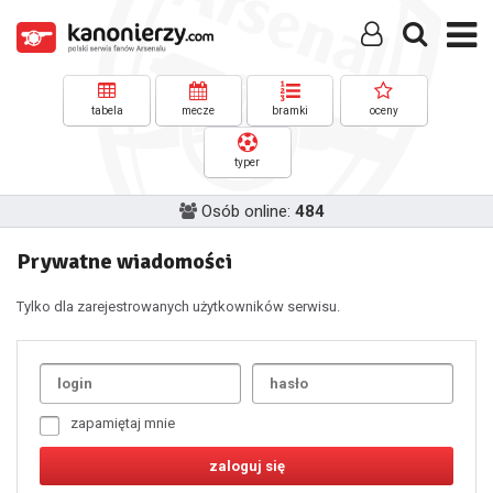
tabela
mecze
bramki
oceny
typer
Osób online:
484
Prywatne wiadomości
Tylko dla zarejestrowanych użytkowników serwisu.
Uda
1
2
3
4
5
6
7
zapamiętaj mnie
8
9
10
11
12
13
14