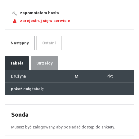
15
16
17
18
19
zapomniałem hasła
20
21
zarejestruj się w serwisie
22
23
24
25
26
27
28
29
Następny
Ostatni
30
31
32
33
34
35
36
37
Tabela
Strzelcy
38
39
40
41
Drużyna
M
Pkt
42
43
44
45
46
pokaż całą tabelę
47
48
49
50
51
52
53
54
55
Sonda
56
57
58
59
60
Musisz być zalogowany, aby posiadać dostęp do ankiety.
61
100
101
102