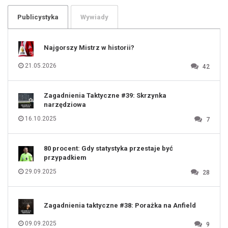
103
104
105
106
Publicystyka
Wywiady
107
108
109
110
111
112
Najgorszy Mistrz w historii?
113
114
115
116
21.05.2026
42
117
118
119
120
121
122
123
Zagadnienia Taktyczne #39: Skrzynka
124
125
narzędziowa
126
127
128
16.10.2025
7
129
130
131
80 procent: Gdy statystyka przestaje być
przypadkiem
29.09.2025
28
Zagadnienia taktyczne #38: Porażka na Anfield
09.09.2025
9