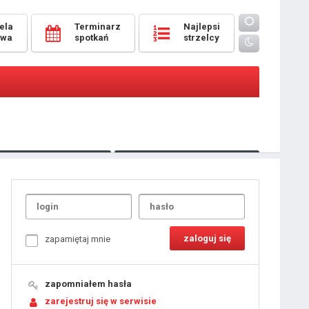
ela
Terminarz
Najlepsi
owa
spotkań
strzelcy
Oceny
pomeczowe
Typer
kanonierzy.com
UdanaRandka.com
1
2
3
4
5
6
7
8
zapamiętaj mnie
9
10
11
12
13
14
15
zapomniałem hasła
16
17
18
zarejestruj się w serwisie
19
20