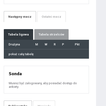
21
22
23
24
25
26
27
Następny
mecz
Ostatni
mecz
28
29
30
31
32
33
34
35
36
Tabela
ligowa
Tabela strzelców
37
38
39
40
Drużyna
M
W
R
P
Pkt
41
42
43
44
45
pokaż całą tabelę
46
47
48
49
50
51
52
53
54
Sonda
55
56
57
58
59
Musisz być zalogowany, aby posiadać dostęp do
60
ankiety.
61
100
101
102
103
104
105
106
107
108