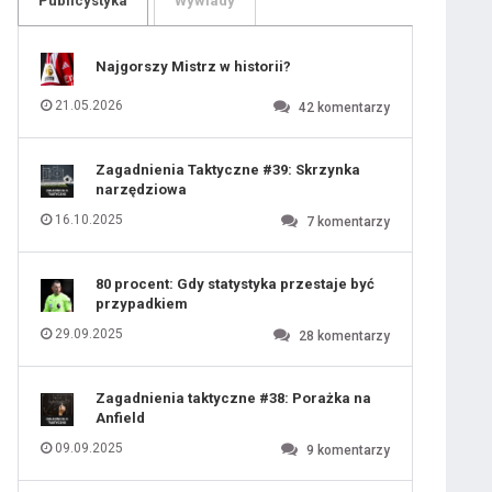
Publicystyka
Wywiady
109
110
111
112
113
114
Najgorszy Mistrz w historii?
115
116
117
118
21.05.2026
42
komentarzy
119
120
121
122
123
124
Zagadnienia Taktyczne #39: Skrzynka
125
126
narzędziowa
127
128
129
130
16.10.2025
7
komentarzy
131
80 procent: Gdy statystyka przestaje być
przypadkiem
29.09.2025
28
komentarzy
Zagadnienia taktyczne #38: Porażka na
Anfield
09.09.2025
9
komentarzy