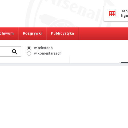
Tab
lig
chiwum
Rozgrywki
Publicystyka
w tekstach
w komentarzach
320
Osób online: