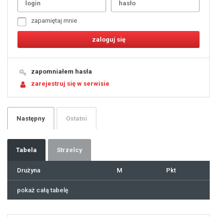
4
5
6
7
zapamiętaj mnie
8
9
10
11
12
13
14
15
16
17
18
19
zapomniałem hasła
20
21
zarejestruj się w serwisie
22
23
24
25
26
27
28
29
Następny
Ostatni
30
31
32
33
34
35
36
37
Tabela
Strzelcy
38
39
40
41
Drużyna
M
Pkt
42
43
44
45
46
pokaż całą tabelę
47
48
49
50
51
52