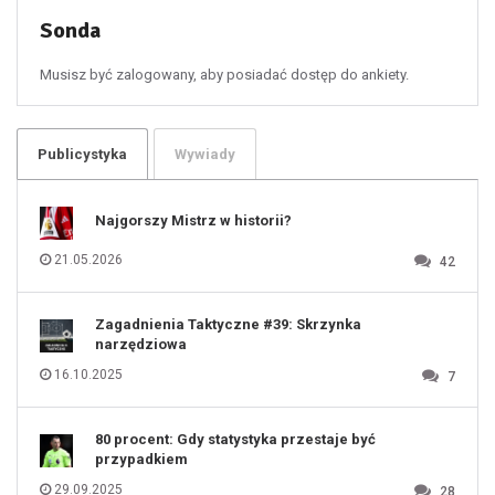
53
54
55
Sonda
56
57
58
59
60
Musisz być zalogowany, aby posiadać dostęp do ankiety.
61
100
101
102
103
104
105
106
Publicystyka
Wywiady
107
108
109
110
111
112
Najgorszy Mistrz w historii?
113
114
115
116
21.05.2026
42
117
118
119
120
121
122
123
Zagadnienia Taktyczne #39: Skrzynka
124
125
narzędziowa
126
127
128
16.10.2025
7
129
130
131
80 procent: Gdy statystyka przestaje być
przypadkiem
29.09.2025
28