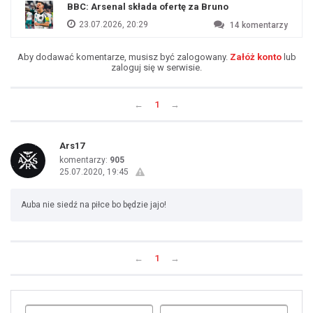
BBC: Arsenal składa ofertę za Bruno
23.07.2026, 20:29
14
komentarzy
Aby dodawać komentarze, musisz być zalogowany.
Załóż konto
lub
zaloguj się w serwisie.
←
1
→
Ars17
komentarzy:
905
25.07.2020, 19:45
Auba nie siedź na piłce bo będzie jajo!
←
1
→
Uda
1
2
3