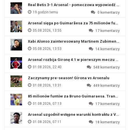
Real Betis 3-1 Arsenal - pomeczowa wypowiedź Artety
19 godzin temu
0
komentarzy
Arsenal sięga po Guimarãesa za 75 milionów funtów
05.08.2026, 13:55
17
komentarzy
Xabi Alonso zainteresowany Martinem Zubimendim
05.08.2026, 13:53
14
komentarzy
Arsenal rozbija Gironę 4:1 w pierwszym meczu przyg
01.08.2026, 22:40
548
komentarzy
Zaczynamy pre-season! Girona vs Arsenalu
01.08.2026, 13:31
449
komentarzy
85 milionów funtów za Bruno Guimaraesa. Transfer na o
01.08.2026, 07:13
17
komentarzy
Arsenal uzgodnił wstępne warunki kontraktu z Viniciu
01.08.2026, 07:11
18
komentarzy