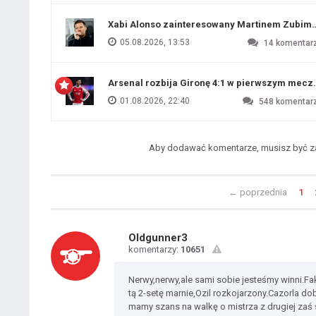
Xabi Alonso zainteresowany Martinem Zubim
05.08.2026, 13:53
14
komentar
Arsenal rozbija Gironę 4:1 w pierwszym me
01.08.2026, 22:40
548
komentar
Aby dodawać komentarze, musisz być 
←
poprzednia
1
Oldgunner3
komentarzy:
10651
Nerwy,nerwy,ale sami sobie jesteśmy winni.Fa
tą 2-setę marnie,Ozil rozkojarzony.Cazorla dob
mamy szans na walkę o mistrza z drugiej zaś 