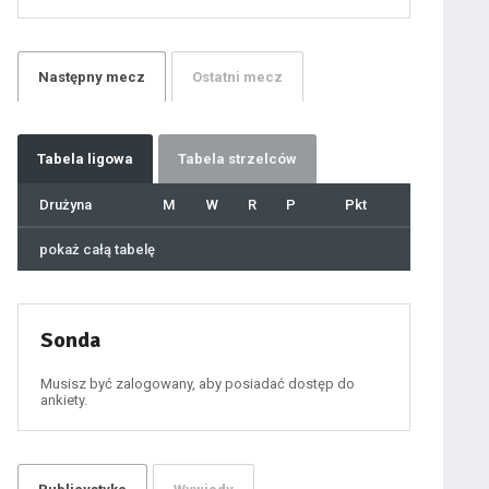
21
22
23
24
25
26
27
Następny
mecz
Ostatni
mecz
28
29
30
31
32
33
34
35
36
Tabela
ligowa
Tabela strzelców
37
38
39
40
Drużyna
M
W
R
P
Pkt
41
42
43
44
45
pokaż całą tabelę
46
47
48
49
50
51
52
53
54
Sonda
55
56
57
58
59
Musisz być zalogowany, aby posiadać dostęp do
60
ankiety.
61
100
101
102
103
104
105
106
107
108