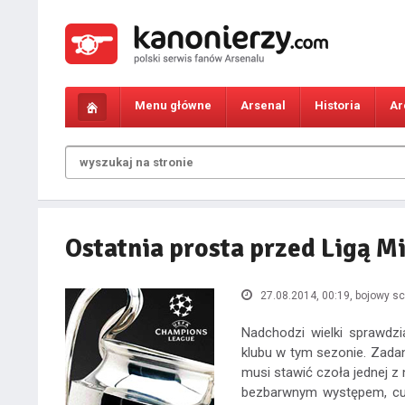
Menu główne
Arsenal
Historia
Ar
Ostatnia prosta przed Ligą Mi
27.08.2014, 00:19
, bojowy s
Nadchodzi wielki sprawdzi
klubu w tym sezonie. Zada
musi stawić czoła jednej z 
bezbarwnym występem, cud