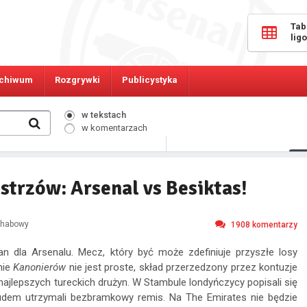
Tab
lig
chiwum
Rozgrywki
Publicystyka
w tekstach
w komentarzach
275
Osób online:
strzów: Arsenal vs Besiktas!
chabowy
1908
komentarzy
an dla Arsenalu. Mecz, który być może zdefiniuje przyszłe losy
nie
Kanonierów
nie jest proste, skład przerzedzony przez kontuzje
najlepszych tureckich drużyn. W Stambule londyńczycy popisali się
em utrzymali bezbramkowy remis. Na The Emirates nie będzie