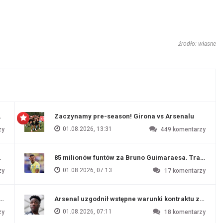
źrodło: własne
 Evertonu
Zaczynamy pre-season! Girona vs Arsenalu
01.08.2026, 13:31
zy
449
komentarzy
ź Artety
85 milionów funtów za Bruno Guimaraesa. Transfer na
01.08.2026, 07:13
zy
17
komentarzy
funtów
Arsenal uzgodnił wstępne warunki kontraktu z Vinic
01.08.2026, 07:11
zy
18
komentarzy