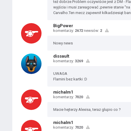
też dobrze.Problem oczywiście jest z DM - Flam
wyjścia i musi zareagować ;pewnie stanie ''na
Carvalho.Ten mecz zapewnił kilkadziesiąt ban
BigPower
komentarzy:
2672
newsów:
2
Nowy news
dissault
komentarzy:
3269
UWAGA
Flamini bez kartki :D
michalm1
komentarzy:
7020
Macie hejterzy Alexisa, teraz glupio co ?
michalm1
komentarzy:
7020