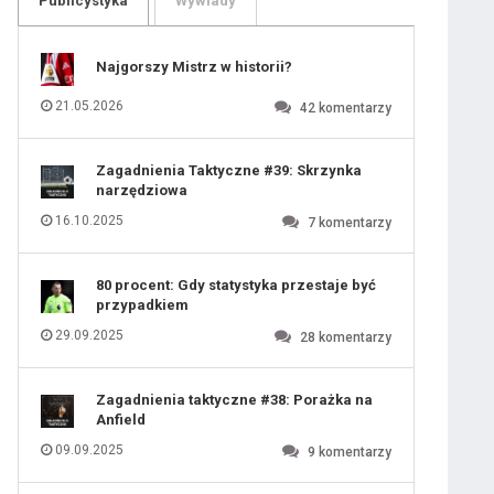
Publicystyka
Wywiady
109
110
111
112
113
114
Najgorszy Mistrz w historii?
115
116
117
118
21.05.2026
42
komentarzy
119
120
121
122
123
124
Zagadnienia Taktyczne #39: Skrzynka
125
126
narzędziowa
127
128
129
130
16.10.2025
7
komentarzy
131
80 procent: Gdy statystyka przestaje być
przypadkiem
29.09.2025
28
komentarzy
Zagadnienia taktyczne #38: Porażka na
Anfield
09.09.2025
9
komentarzy