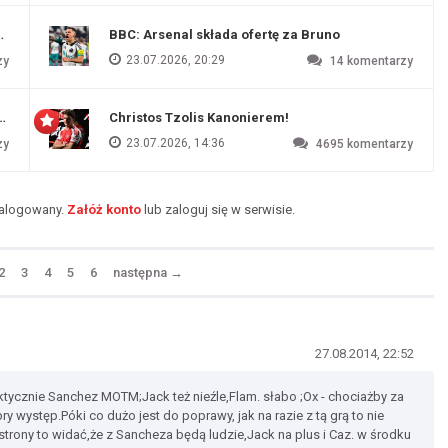
endim
BBC: Arsenal składa ofertę za Bruno
23.07.2026, 20:29
zy
14
komentarzy
czu przygotowawczym
Christos Tzolis Kanonierem!
23.07.2026, 14:36
zy
4695
komentarzy
zalogowany.
Załóż konto
lub zaloguj się w serwisie.
2
3
4
5
6
następna
→
27.08.2014, 22:52
ktycznie Sanchez MOTM;Jack też nieźle,Flam. słabo ;Ox - chociażby za
ry występ.Póki co dużo jest do poprawy, jak na razie z tą grą to nie
strony to widać,że z Sancheza będą ludzie,Jack na plus i Caz. w środku