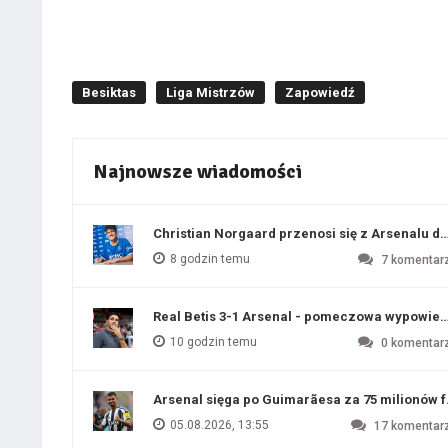
Besiktas
Liga Mistrzów
Zapowiedź
Najnowsze wiadomości
Christian Norgaard przenosi się z Arsenalu do
8 godzin temu
7
komentar
Real Betis 3-1 Arsenal - pomeczowa wypowied
10 godzin temu
0
komentar
Arsenal sięga po Guimarãesa za 75 milionów 
05.08.2026, 13:55
17
komentar