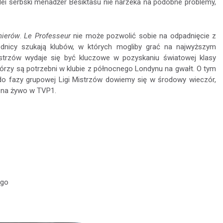
lei serbski menadżer Besiktasu nie narzeka na podobne problemy,
nierów
.
Le Professeur
nie może pozwolić sobie na odpadnięcie z
awodnicy szukają klubów, w których mogliby grać na najwyższym
Mistrzów wydaje się być kluczowe w pozyskaniu światowej klasy
rzy są potrzebni w klubie z północnego Londynu na gwałt. O tym
 do fazy grupowej Ligi Mistrzów dowiemy się w środowy wieczór,
 na żywo w TVP1.
ego