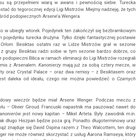
asu są przepełnieni wiarą w awans i pewnością siebie. Turecka
tać do tegorocznej edycji Ligi Mistrzów. Miejmy nadzieję, że tych
 wśród podopiecznych Arsene’a Wengera.
ię to w ubiegły wtorek. Pojedynek ten zakończył się bezbramkowym
 pojedynku turecka drużyna. Tylko dzięki fantastycznej postawie
 Orłom
. Besiktas ostatni raz w Lidze Mistrzów grał w sezonie
ć z grupy. Besiktas radzi sobie w tym sezonie bardzo dobrze, co
 podopieczni Bilica w ramach eliminacji do Ligi Mistrzów rozegrali
emis z Arsenalem.
Kanonierzy
mają już za sobą cztery mecze, w
ty oraz Crystal Palace – oraz dwa remisy – z Besiktasem oraz
est daleka od ideału, czego nie można powiedzieć o
Czarnych
rodowy wieczór będzie miał Arsene Wenger. Podczas meczu z
połu – Olivier Giroud. Francuski napastnik ma pauzować nawet do
anonierów
jest nowy kapitan – Mikel Arteta. Były zawodnik m.in.
 jak długo Hiszpan będzie poza grą. Ponadto długoterminowy uraz
iąż znajduje się David Ospina razem z Theo Walcottem, ten drugi
nger nie może również skorzystać z usług Aarona Ramseya, który