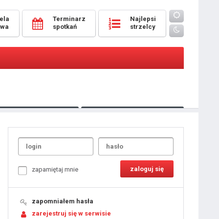
ela
Terminarz
Najlepsi
owa
spotkań
strzelcy
Oceny
pomeczowe
Typer
kanonierzy.com
UdanaRandka.com
1
2
3
4
5
6
7
8
zapamiętaj mnie
9
10
11
12
13
14
15
zapomniałem hasła
16
17
18
zarejestruj się w serwisie
19
20