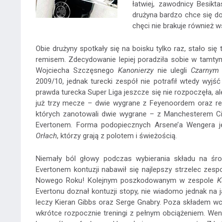
łatwiej, zawodnicy Besikt
drużyna bardzo chce się dos
chęci nie brakuje również
Obie drużyny spotkały się na boisku tylko raz, stało s
remisem. Zdecydowanie lepiej poradziła sobie w tamtym
Wojciecha Szczęsnego
Kanonierzy
nie ulegli
Czarnym
2009/10, jednak turecki zespół nie potrafił wtedy wyjś
prawda turecka Super Liga jeszcze się nie rozpoczęła, ale
już trzy mecze – dwie wygrane z Feyenoordem oraz r
których zanotowali dwie wygrane – z Manchesterem Ci
Evertonem. Forma podopiecznych Arsene’a Wengera j
Orłach
, którzy grają z polotem i świeżością.
Niemały ból głowy podczas wybierania składu na ś
Evertonem kontuzji nabawił się najlepszy strzelec zes
Nowego Roku! Kolejnym poszkodowanym w zespole
K
Evertonu doznał kontuzji stopy, nie wiadomo jednak na
leczy Kieran Gibbs oraz Serge Gnabry. Poza składem wc
wkrótce rozpocznie treningi z pełnym obciążeniem. We