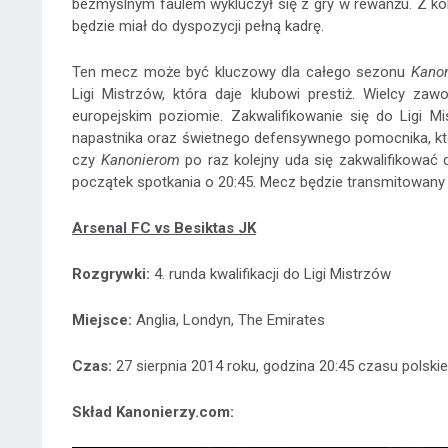
bezmyślnym faulem wykluczył się z gry w rewanżu. Z ko
będzie miał do dyspozycji pełną kadrę.
Ten mecz może być kluczowy dla całego sezonu
Kano
Ligi Mistrzów, która daje klubowi prestiż. Wielcy z
europejskim poziomie. Zakwalifikowanie się do Ligi 
napastnika oraz świetnego defensywnego pomocnika, któ
czy
Kanonierom
po raz kolejny uda się zakwalifikować
początek spotkania o 20:45. Mecz będzie transmitowany
Arsenal FC vs Besiktas JK
Rozgrywki:
4. runda kwalifikacji do Ligi Mistrzów
Miejsce:
Anglia, Londyn, The Emirates
Czas:
27 sierpnia 2014 roku, godzina 20:45 czasu polski
Skład Kanonierzy.com: