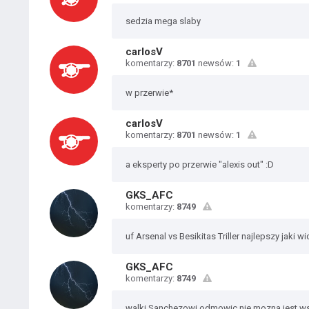
sedzia mega slaby
carlosV
komentarzy:
8701
newsów:
1
w przerwie*
carlosV
komentarzy:
8701
newsów:
1
a eksperty po przerwie "alexis out" :D
GKS_AFC
komentarzy:
8749
uf Arsenal vs Besikitas Triller najlepszy jaki wi
GKS_AFC
komentarzy:
8749
walki Sanchezowi odmowic nie mozna jest wsz