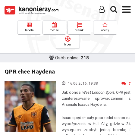
tabela
mecze
bramki
oceny
typer
Osób online:
218
QPR chce Haydena
16.06.2016, 19:38
7
Jak donosi
West London Sport
, QPR jest
zainteresowane sprowadzeniem z
Arsenalu Isaaca Haydena.
Isaac spędził cały poprzedni sezon na
wypożyczeniu w Hull City, gdzie w 24
występach zdobył jedną bramkę i