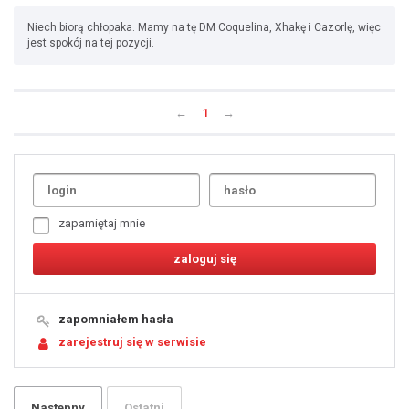
Niech biorą chłopaka. Mamy na tę DM Coquelina, Xhakę i Cazorlę, więc
jest spokój na tej pozycji.
←
1
→
Uda
1
2
3
4
5
6
7
zapamiętaj mnie
8
9
10
11
12
13
14
15
16
17
18
19
zapomniałem hasła
20
21
zarejestruj się w serwisie
22
23
24
25
26
27
28
29
Następny
Ostatni
30