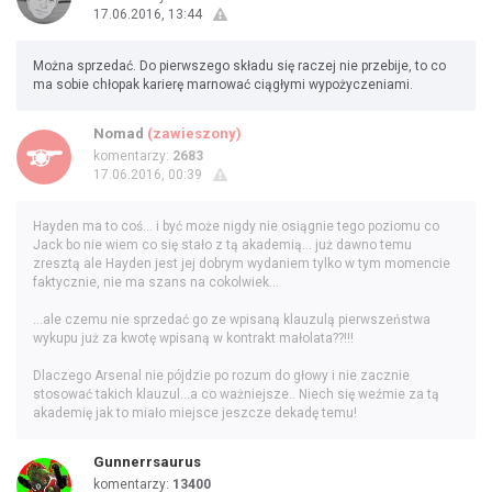
17.06.2016, 13:44
Można sprzedać. Do pierwszego składu się raczej nie przebije, to co
ma sobie chłopak karierę marnować ciągłymi wypożyczeniami.
Nomad
(zawieszony)
komentarzy:
2683
17.06.2016, 00:39
Hayden ma to coś... i być może nigdy nie osiągnie tego poziomu co
Jack bo nie wiem co się stało z tą akademią... już dawno temu
zresztą ale Hayden jest jej dobrym wydaniem tylko w tym momencie
faktycznie, nie ma szans na cokolwiek...
...ale czemu nie sprzedać go ze wpisaną klauzulą pierwszeństwa
wykupu już za kwotę wpisaną w kontrakt małolata??!!!
Dlaczego Arsenal nie pójdzie po rozum do głowy i nie zacznie
stosować takich klauzul...a co ważniejsze.. Niech się weźmie za tą
akademię jak to miało miejsce jeszcze dekadę temu!
Gunnerrsaurus
komentarzy:
13400