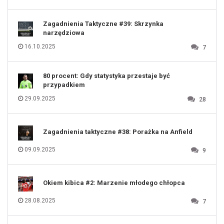
119
120
121
122
123
Zagadnienia Taktyczne #39: Skrzynka
124
125
narzędziowa
126
127
128
16.10.2025
7
129
130
131
80 procent: Gdy statystyka przestaje być
przypadkiem
29.09.2025
28
Zagadnienia taktyczne #38: Porażka na Anfield
09.09.2025
9
Okiem kibica #2: Marzenie młodego chłopca
28.08.2025
7