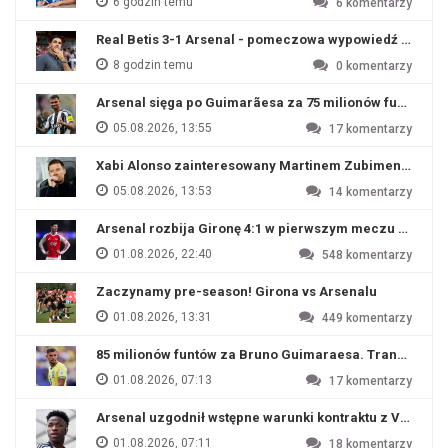
6 godzin temu
6
komentarzy
Real Betis 3-1 Arsenal - pomeczowa wypowiedź Artety
8 godzin temu
0
komentarzy
Arsenal sięga po Guimarãesa za 75 milionów funtów
05.08.2026, 13:55
17
komentarzy
Xabi Alonso zainteresowany Martinem Zubimendim
05.08.2026, 13:53
14
komentarzy
Arsenal rozbija Gironę 4:1 w pierwszym meczu przyg
01.08.2026, 22:40
548
komentarzy
Zaczynamy pre-season! Girona vs Arsenalu
01.08.2026, 13:31
449
komentarzy
85 milionów funtów za Bruno Guimaraesa. Transfer na o
01.08.2026, 07:13
17
komentarzy
Arsenal uzgodnił wstępne warunki kontraktu z Viniciu
01.08.2026, 07:11
18
komentarzy