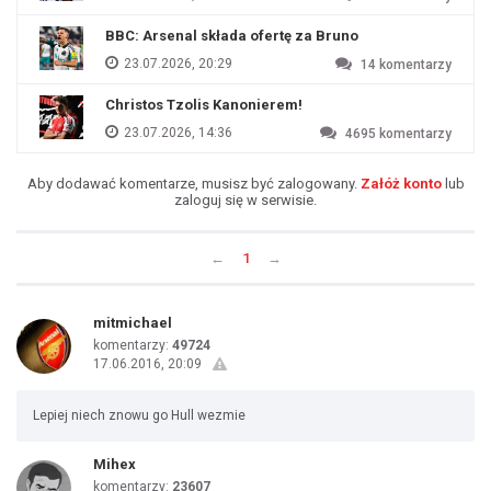
BBC: Arsenal składa ofertę za Bruno
23.07.2026, 20:29
14
komentarzy
Christos Tzolis Kanonierem!
23.07.2026, 14:36
4695
komentarzy
Aby dodawać komentarze, musisz być zalogowany.
Załóż konto
lub
zaloguj się w serwisie.
←
1
→
mitmichael
komentarzy:
49724
17.06.2016, 20:09
Lepiej niech znowu go Hull wezmie
Mihex
komentarzy:
23607