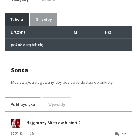
31
32
33
34
35
36
37
Tabela
Strzelcy
38
39
40
41
Drużyna
M
Pkt
42
43
44
45
46
pokaż całą tabelę
47
48
49
50
51
52
53
54
55
Sonda
56
57
58
59
60
Musisz być zalogowany, aby posiadać dostęp do ankiety.
61
100
101
102
103
104
105
106
Publicystyka
Wywiady
107
108
109
110
111
112
Najgorszy Mistrz w historii?
113
114
115
116
21.05.2026
42
117
118