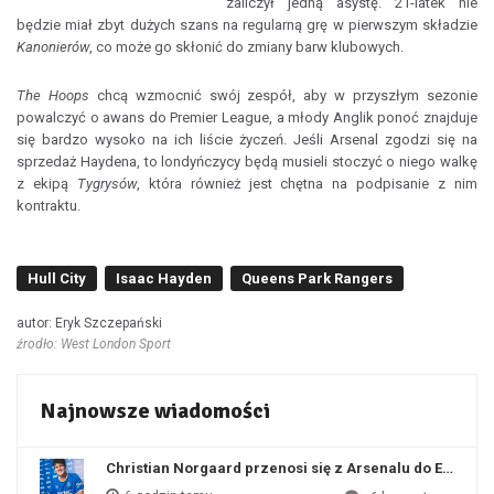
zaliczył jedną asystę. 21-latek nie
będzie miał zbyt dużych szans na regularną grę w pierwszym składzie
Kanonierów
, co może go skłonić do zmiany barw klubowych.
The Hoops
chcą wzmocnić swój zespół, aby w przyszłym sezonie
powalczyć o awans do Premier League, a młody Anglik ponoć znajduje
się bardzo wysoko na ich liście życzeń. Jeśli Arsenal zgodzi się na
sprzedaż Haydena, to londyńczycy będą musieli stoczyć o niego walkę
z ekipą
Tygrysów
, która również jest chętna na podpisanie z nim
kontraktu.
Hull City
Isaac Hayden
Queens Park Rangers
autor: Eryk Szczepański
źrodło: West London Sport
Najnowsze wiadomości
Christian Norgaard przenosi się z Arsenalu do Everton