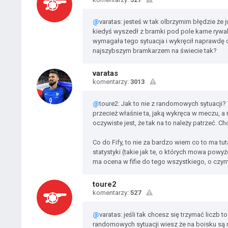
@
varatas: jesteś w tak olbrzymim błędzie że 
kiedyś wyszedł z bramki pod pole karne rywal
wymagała tego sytuacja i wykręcił naprawdę
najszybszym bramkarzem na świecie tak?
varatas
komentarzy:
3013
@
toure2: Jak to nie z randomowych sytuacji? 
przecież właśnie ta, jaką wykręca w meczu, a 
oczywiste jest, że tak na to należy patrzeć. 
Co do Fify, to nie za bardzo wiem co to ma tu
statystyki (takie jak te, o których mowa powyż
ma ocena w fifie do tego wszystkiego, o czym
toure2
komentarzy:
527
@
varatas: jeśli tak chcesz się trzymać licz
randomowych sytuacji wiesz że na boisku są r