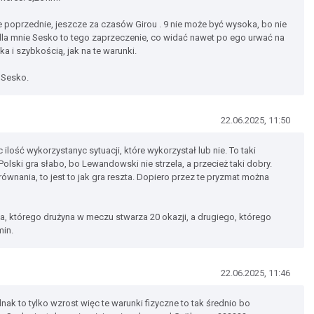
 poprzednie, jeszcze za czasów Girou . 9 nie może być wysoka, bo nie
e dla mnie Sesko to tego zaprzeczenie, co widać nawet po ego urwać na
a i szybkością, jak na te warunki.
 Sesko.
22.06.2025, 11:50
 ilość wykorzystanyc sytuacji, które wykorzystał lub nie. To taki
olski gra słabo, bo Lewandowski nie strzela, a przecież taki dobry.
wnania, to jest to jak gra reszta. Dopiero przez te pryzmat można
a, którego drużyna w meczu stwarza 20 okazji, a drugiego, którego
min.
22.06.2025, 11:46
ak to tylko wzrost więc te warunki fizyczne to tak średnio bo