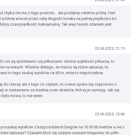
już chyba nie ma z tego powrotu... ale podejmę ostatnia próbę. Hart
i później wracał przez całą długość boiska na pełnej prędkości bo
 dobry czas/prędkość maksymalną. Tak więc twoim zdaniem jest
23.06.2025, 21:15
To oni są sprinterami czy piłkarzami. Istotna szybkość piłkarza, to
nie na testach. Właśnie dlatego, że meczu są różne sytuacje, to
Chcesz to tego szukaj wyników na 60 m, mnie to niepotrzebne.
taj do rzeczy, ale z tego co czytam, to ocena opiera się częściowo o
ej) w zestawieniu ze średnią ocen skautów, którzy je opiniują. Jak się
 była mowa, to nie wiem.
23.06.2025, 15:06
b to poszukaj wyników z bezpośrednich biegów na 10 30 60 metrów a nie z
óżne sytuacje? Czasami ktoś cię szarpie czasami biegniesz do piłki