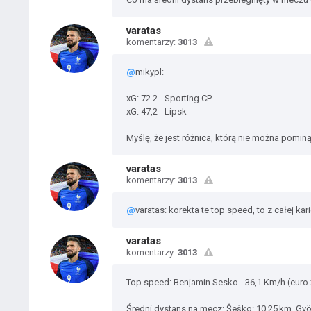
varatas
komentarzy:
3013
@
mikypl:
xG: 72.2 - Sporting CP
xG: 47,2 - Lipsk
Myślę, że jest różnica, którą nie można pominą
varatas
komentarzy:
3013
@
varatas: korekta te top speed, to z całej kari
varatas
komentarzy:
3013
Top speed: Benjamin Sesko - 36,1 Km/h (euro 
Średni dystans na mecz: Šeško: 10,25 km, Gyö