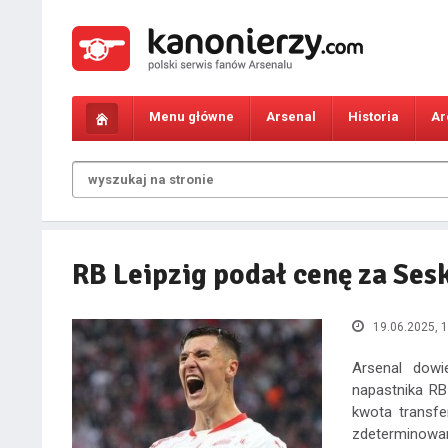
Menu główne
Arsenal
Historia
Ar
RB Leipzig podał cenę za Ses
19.06.2025, 1
Arsenal dowi
napastnika RB
kwota transfe
zdeterminowan