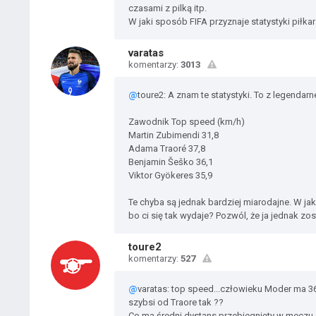
czasami z pilką itp.
W jaki sposób FIFA przyznaje statystyki piłka
varatas
komentarzy:
3013
@
toure2: A znam te statystyki. To z legendarn
Zawodnik Top speed (km/h)
Martin Zubimendi 31,8
Adama Traoré 37,8
Benjamin Šeško 36,1
Viktor Gyökeres 35,9
Te chyba są jednak bardziej miarodajne. W ja
bo ci się tak wydaje? Pozwól, że ja jednak zos
toure2
komentarzy:
527
@
varatas: top speed...człowieku Moder ma 36
szybsi od Traore tak ??
Co ma średni dystans przebiegnięty w meczu 