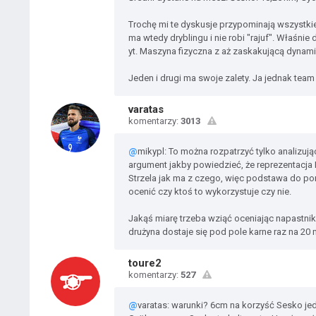
Trochę mi te dyskusje przypominają wszystkie
ma wtedy dryblingu i nie robi "rajuf". Właśni
yt. Maszyna fizyczna z aż zaskakującą dynamik
Jeden i drugi ma swoje zalety. Ja jednak team
varatas
komentarzy:
3013
@
mikypl: To można rozpatrzyć tylko analizując
argument jakby powiedzieć, że reprezentacja P
Strzela jak ma z czego, więc podstawa do poró
ocenić czy ktoś to wykorzystuje czy nie.
Jakąś miarę trzeba wziąć oceniając napastnik
drużyna dostaje się pod pole karne raz na 20 
toure2
komentarzy:
527
@
varatas: warunki? 6cm na korzyść Sesko jedn