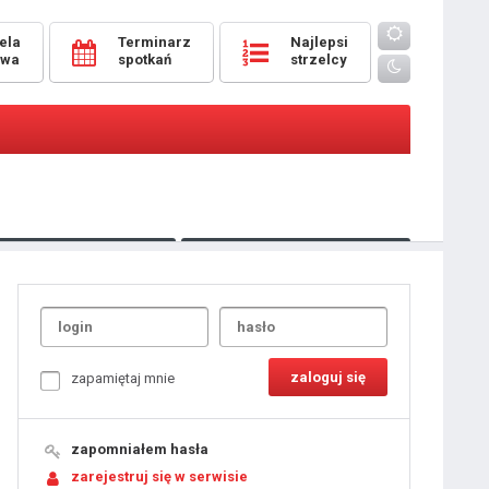
ela
Terminarz
Najlepsi
owa
spotkań
strzelcy
Oceny
pomeczowe
Typer
kanonierzy.com
UdanaRandka.com
1
2
3
4
5
6
7
8
zapamiętaj mnie
9
10
11
12
13
14
15
zapomniałem hasła
16
17
18
zarejestruj się w serwisie
19
20