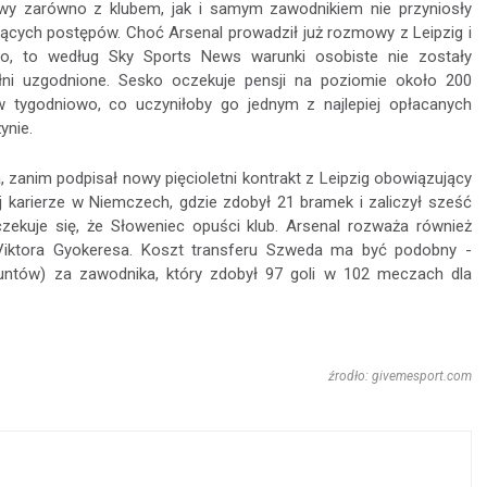
wy zarówno z klubem, jak i samym zawodnikiem nie przyniosły
ących postępów. Choć Arsenal prowadził już rozmowy z Leipzig i
, to według Sky Sports News warunki osobiste nie zostały
łni uzgodnione. Sesko oczekuje pensji na poziomie około 200
w tygodniowo, co uczyniłoby go jednym z najlepiej opłacanych
ynie.
, zanim podpisał nowy pięcioletni kontrakt z Leipzig obowiązujący
 karierze w Niemczech, gdzie zdobył 21 bramek i zaliczył sześć
ekuje się, że Słoweniec opuści klub. Arsenal rozważa również
 Viktora Gyokeresa. Koszt transferu Szweda ma być podobny -
untów) za zawodnika, który zdobył 97 goli w 102 meczach dla
źrodło: givemesport.com