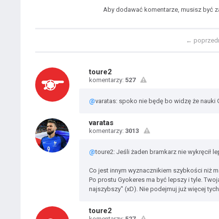
Aby dodawać komentarze, musisz być 
←
poprzed
toure2
komentarzy:
527
@
varatas: spoko nie będę bo widzę że nauki Gi
varatas
komentarzy:
3013
@
toure2: Jeśli żaden bramkarz nie wykręcił le
Co jest innym wyznacznikiem szybkości niż m
Po prostu Gyokeres ma być lepszy i tyle. Twoja 
najszybszy" (xD). Nie podejmuj już więcej tych
toure2
komentarzy:
527