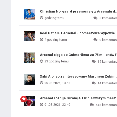
Christian Norgaard przenosi się z Arsenalu do
godzinę temu
5
komentar
Real Betis 3-1 Arsenal - pomeczowa wypowied
4 godziny temu
0
komentar
Arsenal sięga po Guimarãesa za 75 milionów 
23 godziny temu
17
komentar
Xabi Alonso zainteresowany Martinem Zubim
05.08.2026, 13:53
14
komentar
Arsenal rozbija Gironę 4:1 w pierwszym me
01.08.2026, 22:40
548
komentar