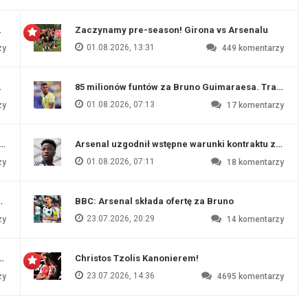
 Evertonu
Zaczynamy pre-season! Girona vs Arsenalu
01.08.2026, 13:31
zy
449
komentarzy
ź Artety
85 milionów funtów za Bruno Guimaraesa. Transfer na
01.08.2026, 07:13
zy
17
komentarzy
funtów
Arsenal uzgodnił wstępne warunki kontraktu z Vinic
01.08.2026, 07:11
zy
18
komentarzy
endim
BBC: Arsenal składa ofertę za Bruno
23.07.2026, 20:29
zy
14
komentarzy
czu przygotowawczym
Christos Tzolis Kanonierem!
23.07.2026, 14:36
zy
4695
komentarzy