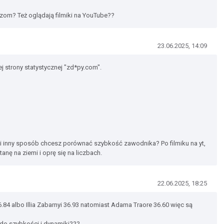
rzom? Też oglądają filmiki na YouTube??
23.06.2025, 14:09
ej strony statystycznej "zd*py.com".
ki inny sposób chcesz porównać szybkość zawodnika? Po filmiku na yt,
tanę na ziemi i oprę się na liczbach.
22.06.2025, 18:25
.84 albo Illia Zabarnyi 36.93 natomiast Adama Traore 36.60 więc są
do szybkości i dynamiki???