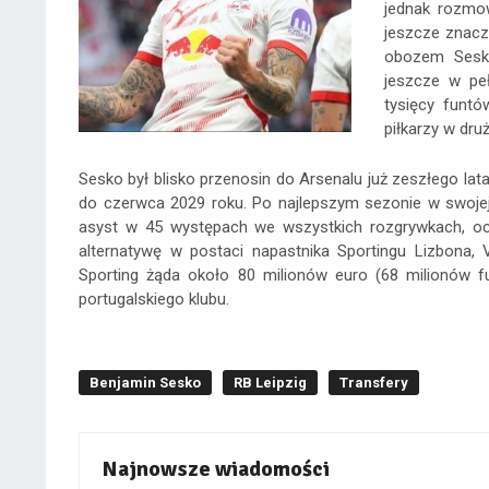
jednak rozmo
jeszcze znacz
obozem Sesko
jeszcze w pe
tysięcy funtó
piłkarzy w druż
Sesko był blisko przenosin do Arsenalu już zeszłego lata
do czerwca 2029 roku. Po najlepszym sezonie w swojej
asyst w 45 występach we wszystkich rozgrywkach, ocz
alternatywę w postaci napastnika Sportingu Lizbona,
Sporting żąda około 80 milionów euro (68 milionów f
portugalskiego klubu.
Benjamin Sesko
RB Leipzig
Transfery
Najnowsze wiadomości