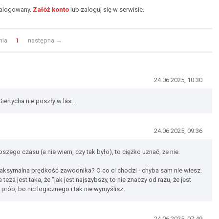
zalogowany.
Załóż konto
lub zaloguj się w serwisie.
nia
1
następna
→
24.06.2025, 10:30
ertycha nie poszły w las...
24.06.2025, 09:36
pszego czasu (a nie wiem, czy tak było), to ciężko uznać, że nie.
aksymalna prędkość zawodnika? O co ci chodzi - chyba sam nie wiesz.
teza jest taka, że "jak jest najszybszy, to nie znaczy od razu, że jest
 prób, bo nic logicznego i tak nie wymyślisz.
24.06.2025, 07:49