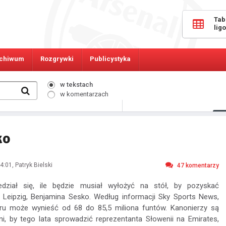
Tab
lig
chiwum
Rozgrywki
Publicystyka
w tekstach
w komentarzach
710
Osób online:
ko
4:01
, Patryk Bielski
47
komentarzy
edział się, ile będzie musiał wyłożyć na stół, by pozyskać
 Leipzig, Benjamina Sesko. Według informacji Sky Sports News,
ru może wynieść od 68 do 85,5 miliona funtów. Kanonierzy są
i, by tego lata sprowadzić reprezentanta Słowenii na Emirates,