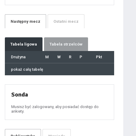
21
22
23
24
25
26
27
Następny
mecz
Ostatni
mecz
28
29
30
31
32
33
34
35
36
Tabela
ligowa
Tabela strzelców
37
38
39
40
Drużyna
M
W
R
P
Pkt
41
42
43
44
45
pokaż całą tabelę
46
47
48
49
50
51
52
53
54
Sonda
55
56
57
58
59
Musisz być zalogowany, aby posiadać dostęp do
60
ankiety.
61
100
101
102
103
104
105
106
107
108