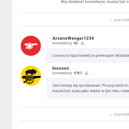
Aby dodawać komentarze, musisz być 
←
poprzed
ArseneWenger1234
komentarzy:
45
I znowu ta łajza havertz w pierwszym skladzie
bizooon
komentarzy:
9767
Zero kreacji się spodziewam. Proszę niech te
mecze bez szału jako starter w tym roku i niew
←
poprzed