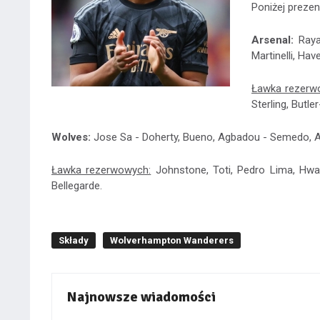
Poniżej preze
Arsenal:
Raya 
Martinelli, Hav
Ławka rezerw
Sterling, Butler
Wolves:
Jose Sa - Doherty, Bueno, Agbadou - Semedo, An
Ławka rezerwowych:
Johnstone, Toti, Pedro Lima, Hw
Bellegarde.
Składy
Wolverhampton Wanderers
Najnowsze wiadomości