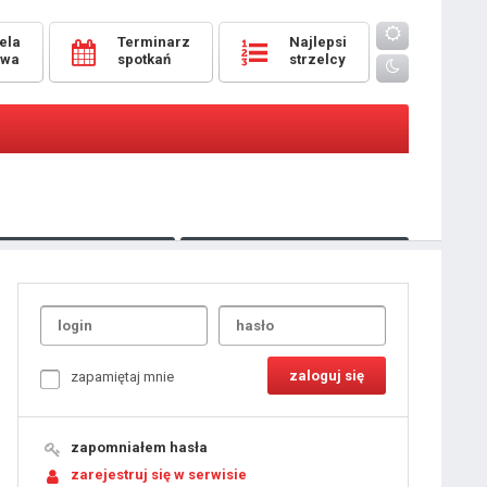
ela
Terminarz
Najlepsi
owa
spotkań
strzelcy
Oceny
pomeczowe
Typer
kanonierzy.com
UdanaRandka.com
1
2
3
4
5
6
7
8
zapamiętaj mnie
9
10
11
12
13
14
15
zapomniałem hasła
16
17
18
zarejestruj się w serwisie
19
20