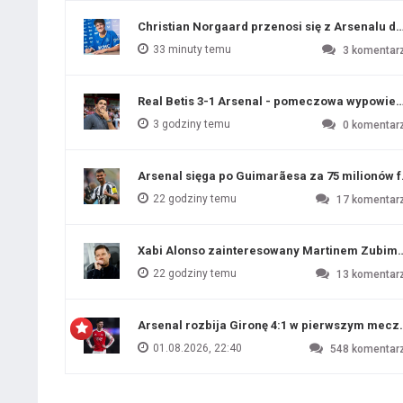
Christian Norgaard przenosi się z Arsenalu do
33 minuty temu
3
komentar
Real Betis 3-1 Arsenal - pomeczowa wypowied
3 godziny temu
0
komentar
Arsenal sięga po Guimarãesa za 75 milionów 
22 godziny temu
17
komentar
Xabi Alonso zainteresowany Martinem Zubim
22 godziny temu
13
komentar
Arsenal rozbija Gironę 4:1 w pierwszym me
01.08.2026, 22:40
548
komentar