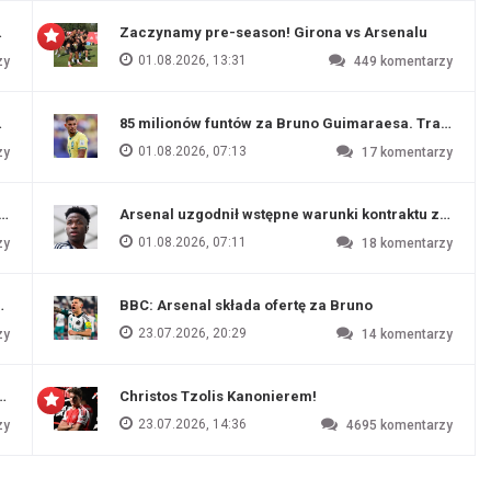
 Evertonu
Zaczynamy pre-season! Girona vs Arsenalu
01.08.2026, 13:31
zy
449
komentarzy
ź Artety
85 milionów funtów za Bruno Guimaraesa. Transfer na
01.08.2026, 07:13
zy
17
komentarzy
funtów
Arsenal uzgodnił wstępne warunki kontraktu z Vinic
01.08.2026, 07:11
zy
18
komentarzy
endim
BBC: Arsenal składa ofertę za Bruno
23.07.2026, 20:29
zy
14
komentarzy
czu przygotowawczym
Christos Tzolis Kanonierem!
23.07.2026, 14:36
zy
4695
komentarzy