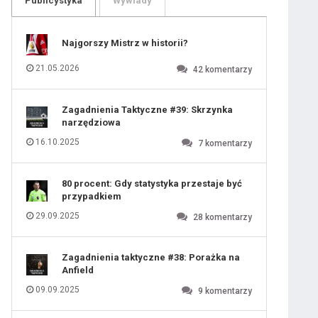
Publicystyka
Wywiady
109
110
111
112
113
114
Najgorszy Mistrz w historii?
115
116
117
118
21.05.2026
42
komentarzy
119
120
 ostatniej prostej
121
122
123
124
Zagadnienia Taktyczne #39: Skrzynka
125
126
narzędziowa
127
128
129
iusem Juniorem?
130
16.10.2025
7
komentarzy
131
80 procent: Gdy statystyka przestaje być
przypadkiem
29.09.2025
28
komentarzy
Zagadnienia taktyczne #38: Porażka na
Anfield
09.09.2025
9
komentarzy