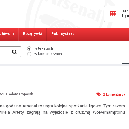
Tab
lig
chiwum
Rozgrywki
Publicystyka
w tekstach
w komentarzach
456
Osób online:
5:13
, Adam Cygański
2
komentarzy
łna godzinę Arsenal rozegra kolejne spotkanie ligowe. Tym razem
Mikela Artety zagrają na wyjeździe z drużyną Wolverhamptonu