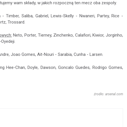
ntujemy wam składy, w jakich rozpoczną ten mecz oba zespoły.
- Timber, Saliba, Gabriel, Lewis-Skelly - Nwaneri, Partey, Rice -
ertz, Trossard.
owych:
Neto, Porter, Tierney, Zinchenko, Calafiori, Kiwior, Jorginho,
-Oyedeji.
dre, Joao Gomes, Ait-Nouri - Sarabia, Cunha - Larsen.
ang Hee-Chan, Doyle, Dawson, Goncalo Guedes, Rodrigo Gomes,
źrodło: arsenal.com