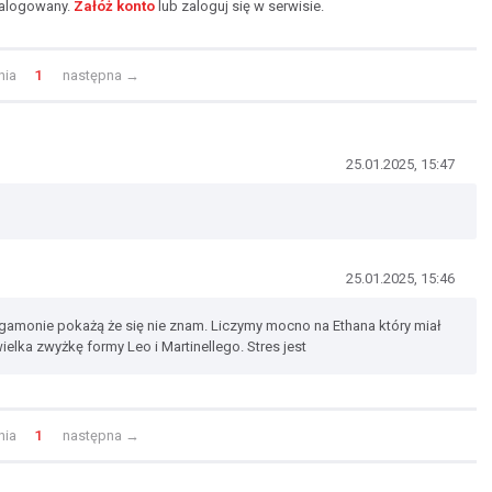
zalogowany.
Załóż konto
lub zaloguj się w serwisie.
nia
1
następna
→
25.01.2025, 15:47
25.01.2025, 15:46
 gamonie pokażą że się nie znam. Liczymy mocno na Ethana który miał
ielka zwyżkę formy Leo i Martinellego. Stres jest
nia
1
następna
→