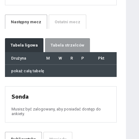
21
22
23
24
25
26
27
Następny
mecz
Ostatni
mecz
28
29
30
31
32
33
34
35
36
Tabela
ligowa
Tabela strzelców
37
38
39
40
Drużyna
M
W
R
P
Pkt
41
42
43
44
45
pokaż całą tabelę
46
47
48
49
50
51
52
53
54
Sonda
55
56
57
58
59
Musisz być zalogowany, aby posiadać dostęp do
60
ankiety.
61
100
101
102
103
104
105
106
107
108