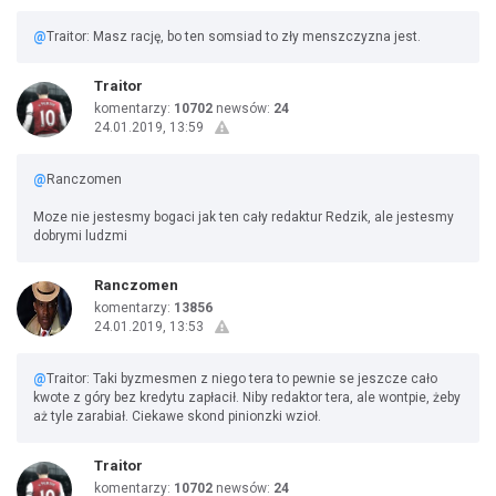
@
Traitor: Masz rację, bo ten somsiad to zły menszczyzna jest.
Traitor
komentarzy:
10702
newsów:
24
24.01.2019, 13:59
@
Ranczomen
Moze nie jestesmy bogaci jak ten cały redaktur Redzik, ale jestesmy
dobrymi ludzmi
Ranczomen
komentarzy:
13856
24.01.2019, 13:53
@
Traitor: Taki byzmesmen z niego tera to pewnie se jeszcze cało
kwote z góry bez kredytu zapłacił. Niby redaktor tera, ale wontpie, żeby
aż tyle zarabiał. Ciekawe skond pinionzki wzioł.
Traitor
komentarzy:
10702
newsów:
24