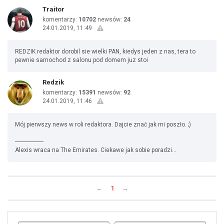
Traitor
komentarzy:
10702
newsów:
24
24.01.2019, 11:49
REDZIK redaktor dorobil sie wielki PAN, kiedys jeden z nas, tera to
pewnie samochod z salonu pod domem juz stoi
Redzik
komentarzy:
15391
newsów:
92
24.01.2019, 11:46
Mój pierwszy news w roli redaktora. Dajcie znać jak mi poszło. ;)
-------------------
Alexis wraca na The Emirates. Ciekawe jak sobie poradzi...
←
1
→
Uda
1
2