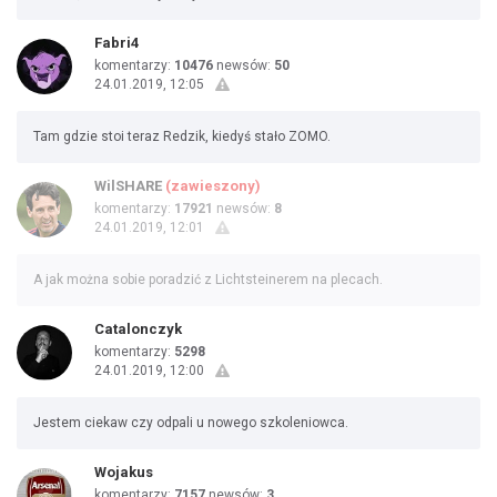
Fabri4
komentarzy:
10476
newsów:
50
24.01.2019, 12:05
Tam gdzie stoi teraz Redzik, kiedyś stało ZOMO.
WilSHARE
(zawieszony)
komentarzy:
17921
newsów:
8
24.01.2019, 12:01
A jak można sobie poradzić z Lichtsteinerem na plecach.
Catalonczyk
komentarzy:
5298
24.01.2019, 12:00
Jestem ciekaw czy odpali u nowego szkoleniowca.
Wojakus
komentarzy:
7157
newsów:
3