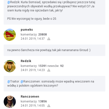
@
Redzik: Kurła Somsiad, sprzedałeś się i próbujesz jeszcze tutaj
praworzondnych obywateli wudką przekupywać? Nie wstyd Ci? Ja
siem kurła nigdy nie sprzedam tak, jak ty!
PS We wyciongaj te ogury, bede o 20.
pumeks
komentarzy:
20808
24.01.2019, 14:37
na pewno Sancheza nie powitają tak jak nanananana Giroud :)
Redzik
komentarzy:
15391
newsów:
92
24.01.2019, 14:23
@
Traitor:
@
Ranczomen: somsiady może wpadną wieczorem na
wódkę z polskim ogórkiem kiszonym?
Ranczomen
komentarzy:
13856
24.01.2019, 14:05