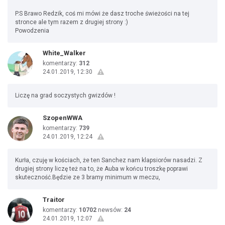
P.S Brawo Redzik, coś mi mówi że dasz troche świeżości na tej
stronce ale tym razem z drugiej strony :)
Powodzenia
White_Walker
komentarzy:
312
24.01.2019, 12:30
Liczę na grad soczystych gwizdów !
SzopenWWA
komentarzy:
739
24.01.2019, 12:24
Kurła, czuję w kościach, że ten Sanchez nam klapsiorów nasadzi. Z
drugiej strony liczę też na to, że Auba w końcu troszkę poprawi
skuteczność.Będzie ze 3 bramy minimum w meczu,
Traitor
komentarzy:
10702
newsów:
24
24.01.2019, 12:07