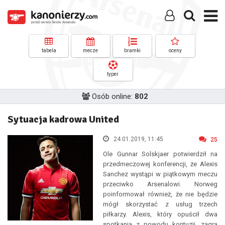
tabela
mecze
bramki
oceny
typer
Osób online:
802
Sytuacja kadrowa United
24.01.2019, 11:45
25
Ole Gunnar Solskjaer potwierdził na
przedmeczowej konferencji, że Alexis
Sanchez wystąpi w piątkowym meczu
przeciwko Arsenalowi. Norweg
poinformował również, że nie będzie
mógł skorzystać z usług trzech
piłkarzy. Alexis, który opuścił dwa
spotkania z powodu kontuzji, zagra