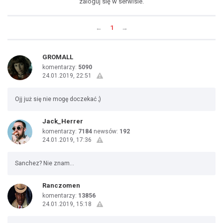
zaloguj się w serwisie.
←
1
→
GROMALL
komentarzy:
5090
24.01.2019, 22:51
Ojj już się nie mogę doczekać ;)
Jack_Herrer
komentarzy:
7184
newsów:
192
24.01.2019, 17:36
Sanchez? Nie znam...
Ranczomen
komentarzy:
13856
24.01.2019, 15:18