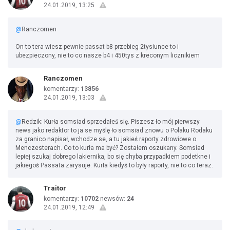
24.01.2019, 13:25
@
Ranczomen
On to tera wiesz pewnie passat b8 przebieg 2tysiunce to i
ubezpieczony, nie to co nasze b4 i 450tys z kreconym licznikiem
Ranczomen
komentarzy:
13856
24.01.2019, 13:03
@
Redzik: Kurła somsiad sprzedałeś się. Piszesz ło mój pierwszy
news jako redaktor to ja se myślę ło somsiad znowu o Polaku Rodaku
za granico napisał, wchodze se, a tu jakieś raporty zdrowiowe o
Menczesterach. Co to kurła ma być? Zostałem oszukany. Somsiad
lepiej szukaj dobrego lakiernika, bo się chyba przypadkiem podetkne i
jakiegoś Passata zarysuje. Kurła kiedyś to były raporty, nie to co teraz.
Traitor
komentarzy:
10702
newsów:
24
24.01.2019, 12:49