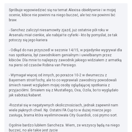
Spróbuje wypowiedzieć się na temat Alexisa obiektywnie i w mojej
ocenie, kibice nie powinni na niego buczeć, ale też nie powinni bić
braw.
- Sanchez zaliczył niesamowity zjazd, już ostatnie pół roku w
Arsenalu miał cienkie, ale nabijał te cyferki - kto by pomyślał, że tak
potoczy się jego kariera
- Odkąd do nas przyszedl w sezonie 14/15, w pojedynke wygrywał dla
nas spotkania, był zawodnikiem genialnym i uwielbianym przez
kibiców. Dla mnie to najlepszy zawodnik jakiego widziałem z armatką
na piersi od czasów Robina van Persiego.
- Wymagał więcej od innych, po porażce 10-2 w dwumeczu z
Bayernem stroił fochy, ale to co wyprawiali zawodnicy powodowali
śmiech nawet względem mojej osoby oglądającej spotkania z
przyjaciółmi. Śmiałem się z Mustafiego, Oxa, Ozila, bo to wyglądało
jak sabotaż/kabaret.
-Rozstał się w negatywnych okolicznościach, jednak zapewnił nam
wiele pięknych chwil. Np. Ostatni FA Cup to w dużej mierze jego
zasługa, brama która wyeliminowała City Guardioli, coś prymo sort.
Ogolnie bardzo lubiłem Sancheza. Wiem, ze wszyscy będą na niego
buczeć, no ale takie jest życie