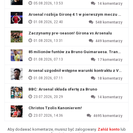
05.08.2026, 13:53
14
komentarzy
Arsenal rozbija Gironę 4:1 w pierwszym meczu przyg
01.08.2026, 22:40
548
komentarzy
Zaczynamy pre-season! Girona vs Arsenalu
01.08.2026, 13:31
449
komentarzy
85 milionów funtów za Bruno Guimaraesa. Transfer na o
01.08.2026, 07:13
17
komentarzy
Arsenal uzgodnił wstępne warunki kontraktu z Viniciu
01.08.2026, 07:11
18
komentarzy
BBC: Arsenal składa ofertę za Bruno
23.07.2026, 20:29
14
komentarzy
Christos Tzolis Kanonierem!
23.07.2026, 14:36
4695
komentarzy
Aby dodawać komentarze, musisz być zalogowany.
Załóż konto
lub