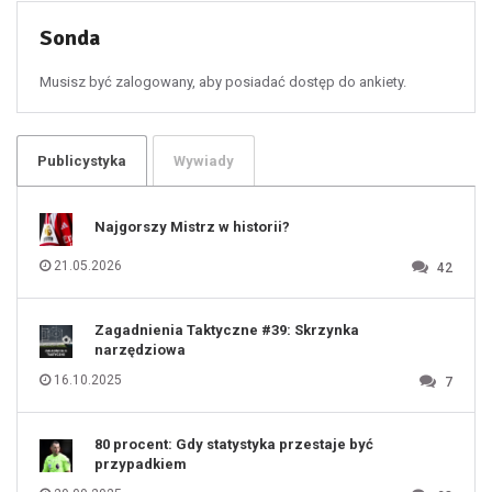
53
54
55
Sonda
56
57
58
59
60
Musisz być zalogowany, aby posiadać dostęp do ankiety.
61
100
101
102
103
104
105
106
Publicystyka
Wywiady
107
108
109
110
111
112
Najgorszy Mistrz w historii?
113
114
115
116
21.05.2026
42
117
118
119
120
121
122
123
Zagadnienia Taktyczne #39: Skrzynka
124
125
narzędziowa
126
127
128
16.10.2025
7
129
130
131
80 procent: Gdy statystyka przestaje być
przypadkiem