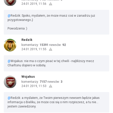
24.01.2019, 11:56
@
Redzik: Spoko, myślałem, że może masz coś w zanadrzu już
przygotowanego ;)
Powodzenia :)
Redzik
komentarzy:
15391
newsów:
92
24.01.2019, 11:55
@
Wojakus: nie ma o czym pisać w tej chwili - najbliższy mecz
Charltonu dopiero w sobotę.
Wojakus
komentarzy:
7157
newsów:
3
24.01.2019, 11:53
@
Redzik: a myślałem, że Twoim pierwszym newsem będzie jakas
informacja o Bieliku, że może coś się o nim rozpiszesz, a tu nie...
jestem zawiedziony.