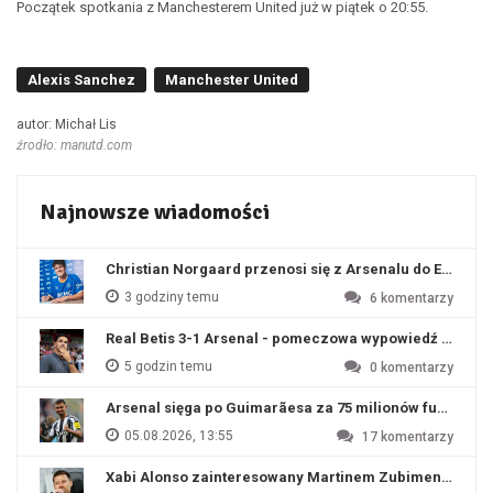
Początek spotkania z Manchesterem United już w piątek o 20:55.
Alexis Sanchez
Manchester United
autor: Michał Lis
źrodło: manutd.com
Najnowsze wiadomości
Christian Norgaard przenosi się z Arsenalu do Everton
3 godziny temu
6
komentarzy
Real Betis 3-1 Arsenal - pomeczowa wypowiedź Artety
5 godzin temu
0
komentarzy
Arsenal sięga po Guimarãesa za 75 milionów funtów
05.08.2026, 13:55
17
komentarzy
Xabi Alonso zainteresowany Martinem Zubimendim