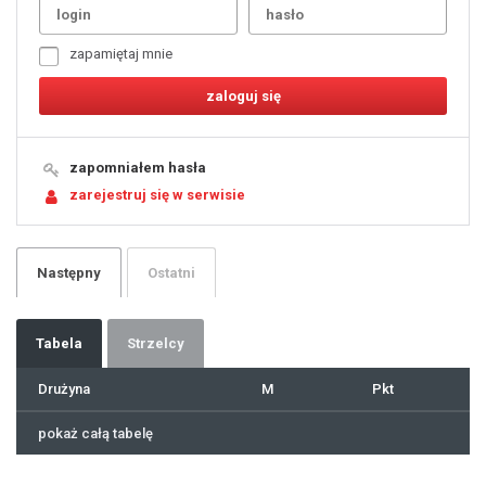
3
4
5
6
7
zapamiętaj mnie
8
9
10
11
12
13
14
15
16
17
18
19
zapomniałem hasła
20
21
zarejestruj się w serwisie
22
23
24
25
26
27
28
29
Następny
Ostatni
30
31
32
33
34
35
36
37
Tabela
Strzelcy
38
39
40
41
Drużyna
M
Pkt
42
43
44
45
46
pokaż całą tabelę
47
48
49
50
51
52