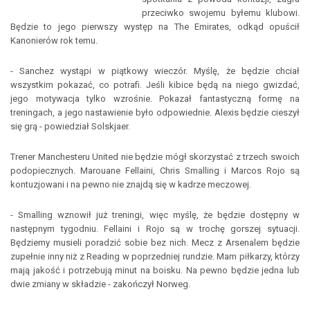
przeciwko swojemu byłemu klubowi.
Będzie to jego pierwszy występ na The Emirates, odkąd opuścił
Kanonierów rok temu.
- Sanchez wystąpi w piątkowy wieczór. Myślę, że będzie chciał
wszystkim pokazać, co potrafi. Jeśli kibice będą na niego gwizdać,
jego motywacja tylko wzrośnie. Pokazał fantastyczną formę na
treningach, a jego nastawienie było odpowiednie. Alexis będzie cieszył
się grą - powiedział Solskjaer.
Trener Manchesteru United nie będzie mógł skorzystać z trzech swoich
podopiecznych. Marouane Fellaini, Chris Smalling i Marcos Rojo są
kontuzjowani i na pewno nie znajdą się w kadrze meczowej.
- Smalling wznowił już treningi, więc myślę, że będzie dostępny w
następnym tygodniu. Fellaini i Rojo są w trochę gorszej sytuacji.
Będziemy musieli poradzić sobie bez nich. Mecz z Arsenalem będzie
zupełnie inny niż z Reading w poprzedniej rundzie. Mam piłkarzy, którzy
mają jakość i potrzebują minut na boisku. Na pewno będzie jedna lub
dwie zmiany w składzie - zakończył Norweg.