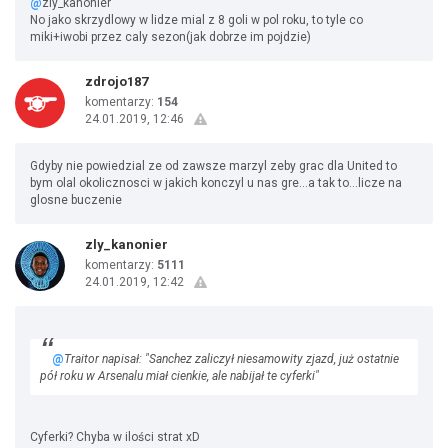
@
zly_kanonier
No jako skrzydlowy w lidze mial z 8 goli w pol roku, to tyle co
miki+iwobi przez caly sezon(jak dobrze im pojdzie)
zdrojo187
komentarzy:
154
24.01.2019, 12:46
Gdyby nie powiedzial ze od zawsze marzyl zeby grac dla United to
bym olal okolicznosci w jakich konczyl u nas gre...a tak to...licze na
glosne buczenie
zly_kanonier
komentarzy:
5111
24.01.2019, 12:42
@
Traitor napisał: "Sanchez zaliczył niesamowity zjazd, już ostatnie
pół roku w Arsenalu miał cienkie, ale nabijał te cyferki"
Cyferki? Chyba w ilości strat xD