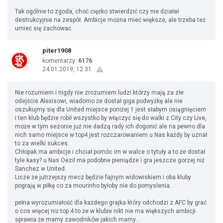
Tak ogólnie to zgoda, choć ciężko stwierdzić czy nie działał
destrukcyjnie na zespół. Ambicje można mieć większe, ale trzeba też
umieć się zachować.
piter1908
komentarzy:
6176
24.01.2019, 12:31
Nie rozumiem i nigdy nie zrozumiem ludzi którzy mają za złe
odejście Alexisowi, wiadomo że dostał giga podwyżkę ale nie
oszukujmy się dla United miejsce poniżej 1 jest słabym osiągnięciem
i ten klub będzie robił wszystko by włączyć się do walki z City czy Live,
może w tym sezonie już nie dadzą rady ich dogonić ale na pewno dla
nich samo miejsce w top4 jest rozczarowaniem u Nas każdy by uznał
to za wielki sukces.
Chłopak ma ambicje i chciał pomóc im w walce o tytuły a to że dostał
tyle kasy? u Nas Oezil ma podobne pieniądze i gra jeszcze gorzej niż
Sanchez w United.
Licze że jutrzejszy mecz będzie fajnym widowiskiem i oba kluby
pograją w piłkę co za mourinho byłoby nie do pomyslenia.
pełna wyrozumiałość dla każdego grajka który odchodzi z AFC by grać
o cos więcej niż top 4 to że w klubie nikt nie ma większych ambicji
sprawia że mamy zawodników jakich mamy...