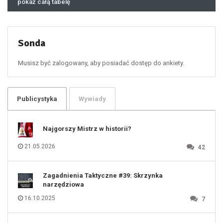
pokaż całą tabelę
47
48
49
50
51
52
53
54
55
Sonda
56
57
58
59
60
Musisz być zalogowany, aby posiadać dostęp do ankiety.
61
100
101
102
103
104
105
106
Publicystyka
Wywiady
107
108
109
110
111
112
Najgorszy Mistrz w historii?
113
114
115
116
21.05.2026
42
117
118
119
120
121
122
123
Zagadnienia Taktyczne #39: Skrzynka
124
125
narzędziowa
126
127
128
16.10.2025
7
129
130
131