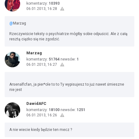
komentarzy:
10393
06.01.2013, 16:28
@
Marzag
Rzeczywiście teksty o psychiatrze mógłby sobie odpuścić. Ale z całą
resztą ciężko się nie zgodzić.
Marzag
komentarzy:
51764
newsów:
1
06.01.2013, 16:27
Arsenalfcfan, ja pier*ole to to Ty wypisujesz to już nawet śmieszne
nie jest
DawidAFC
komentarzy:
18100
newsów:
1251
06.01.2013, 16:26
A nie wiecie kiedy będzie ten mecz ?