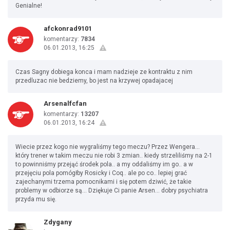
Genialne!
afckonrad9101
komentarzy:
7834
06.01.2013, 16:25
Czas Sagny dobiega konca i mam nadzieje ze kontraktu z nim
przedluzac nie bedziemy, bo jest na krzywej opadajacej
Arsenalfcfan
komentarzy:
13207
06.01.2013, 16:24
Wiecie przez kogo nie wygraliśmy tego meczu? Przez Wengera...
który trener w takim meczu nie robi 3 zmian.. kiedy strzeliliśmy na 2-1
to powinniśmy przejąć środek pola.. a my oddaliśmy im go.. a w
przejęciu pola pomógłby Rosicky i Coq.. ale po co.. lepiej grać
zajechanymi trzema pomocnikami i się potem dziwić, że takie
problemy w odbiorze są... Dziękuje Ci panie Arsen... dobry psychiatra
przyda mu się.
Zdygany