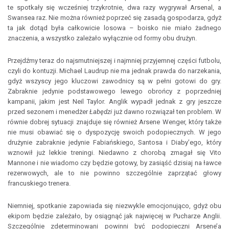
te spotkały się wcześniej trzykrotnie, dwa razy wygrywał Arsenal, a
Swansea raz. Nie można również poprzeć się zasadą gospodarza, gdyż
ta jak dotąd była całkowicie losowa – boisko nie miało żadnego
znaczenia, a wszystko zależało wyłącznie od formy obu drużyn.
Przejdźmy teraz do najsmutniejszej i najmniej przyjemnej części futbolu,
czyli do kontuzji. Michael Laudrup nie ma jednak prawda do narzekania,
gdyż wszyscy jego kluczowi zawodnicy są w pełni gotowi do gry.
Zabraknie jedynie podstawowego lewego obrońcy z poprzedniej
kampanii, jakim jest Neil Taylor. Anglik wypadł jednak z gry jeszcze
przed sezonem i menedżer
Łabędzi
już dawno rozwiązał ten problem. W
równie dobrej sytuacji znajduje się również Arsene Wenger, który także
nie musi obawiać się o dyspozycję swoich podopiecznych. W jego
drużynie zabraknie jedynie Fabiańskiego, Santosa i Diaby’ego, który
wznowił już lekkie treningi. Niedawno z chorobą zmagał się Vito
Mannone i nie wiadomo czy będzie gotowy, by zasiąść dzisiaj na ławce
rezerwowych, ale to nie powinno szczególnie zaprzątać głowy
francuskiego trenera.
Niemniej, spotkanie zapowiada się niezwykle emocjonująco, gdyż obu
ekipom będzie zależało, by osiągnąć jak najwięcej w Pucharze Anglii.
Szczególnie zdeterminowani powinni być podopieczni Arsene’a