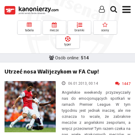
tabela
mecze
bramki
oceny
typer
Osób online:
514
Utrzeć nosa Walijczykom w FA Cup!
06.01.2013, 00:14
1447
Angielskie weekendy przyzwyczaiły
nas do emocjonujących spotkań w
ramach Premier League. W tym
tygodniu jest jednak inaczej, ale nie
oznacza to wcale, że zabraknie
meczów z angielskimi zespołami, a
wręcz przeciwnie! Tym razem czeka na
nas wiele atrakcyjnych meczów w