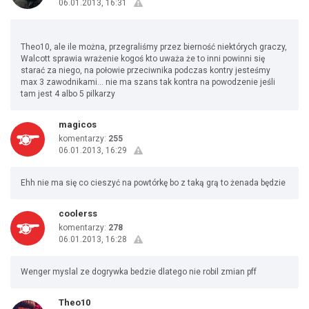
06.01.2013, 16:31
Theo10, ale ile można, przegraliśmy przez bierność niektórych graczy,
Walcott sprawia wrażenie kogoś kto uważa że to inni powinni się
starać za niego, na połowie przeciwnika podczas kontry jesteśmy
max 3 zawodnikami... nie ma szans tak kontra na powodzenie jeśli
tam jest 4 albo 5 pilkarzy
magicos
komentarzy:
255
06.01.2013, 16:29
Ehh nie ma się co cieszyć na powtórkę bo z taką grą to żenada będzie
coolerss
komentarzy:
278
06.01.2013, 16:28
Wenger myslal ze dogrywka bedzie dlatego nie robil zmian pff
Theo10