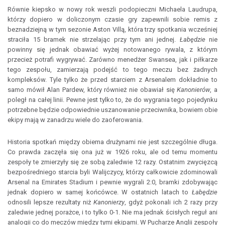
Równie kiepsko w nowy rok weszli podopieczni Michaela Laudrupa,
którzy dopiero w doliczonym czasie gry zapewnili sobie remis z
beznadziejną w tym sezonie Aston Villą, która trzy spotkania wcześniej
straciła 15 bramek nie strzelając przy tym ani jednej.
Łabędzie
nie
powinny się jednak obawiać wyżej notowanego rywala, z którym
przecież potrafi wygrywać. Zarówno menedżer Swansea, jak i piłkarze
tego zespołu, zamierzają podejść to tego meczu bez żadnych
kompleksów. Tyle tylko że przed starciem z Arsenalem dokładnie to
samo mówił Alan Pardew, który również nie obawiał się
Kanonierów
, a
poległ na całej linii. Pewne jest tylko to, że do wygrania tego pojedynku
potrzebne będzie odpowiednie uszanowanie przeciwnika, bowiem obie
ekipy mają w zanadrzu wiele do zaoferowania.
Historia spotkań między obiema drużynami nie jest szczególnie długa.
Co prawda zaczęła się ona już w 1926 roku, ale od temu momentu
zespoły te zmierzyły się ze sobą zaledwie 12 razy. Ostatnim zwycięzcą
bezpośredniego starcia byli Walijczycy, którzy całkowicie zdominowali
Arsenal na Emirates Stadium i pewnie wygrali 2:0, bramki zdobywając
jednak dopiero w samej końcówce. W ostatnich latach to
Łabędzie
odnosili lepsze rezultaty niż
Kanonierzy
, gdyż pokonali ich 2 razy przy
zaledwie jednej porażce, i to tylko 0-1. Nie ma jednak ścisłych reguł ani
analogii co do meczów między tymi ekipami. W Pucharze Anglii zespoły