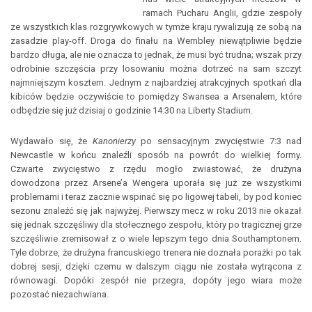
ramach Pucharu Anglii, gdzie zespoły
ze wszystkich klas rozgrywkowych w tymże kraju rywalizują ze sobą na
zasadzie play-off. Droga do finału na Wembley niewątpliwie będzie
bardzo długa, ale nie oznacza to jednak, że musi być trudna; wszak przy
odrobinie szczęścia przy losowaniu można dotrzeć na sam szczyt
najmniejszym kosztem. Jednym z najbardziej atrakcyjnych spotkań dla
kibiców będzie oczywiście to pomiędzy Swansea a Arsenalem, które
odbędzie się już dzisiaj o godzinie 14:30 na Liberty Stadium.
Wydawało się, że
Kanonierzy
po sensacyjnym zwycięstwie 7:3 nad
Newcastle w końcu znaleźli sposób na powrót do wielkiej formy.
Czwarte zwycięstwo z rzędu mogło zwiastować, że drużyna
dowodzona przez Arsene’a Wengera uporała się już ze wszystkimi
problemami i teraz zacznie wspinać się po ligowej tabeli, by pod koniec
sezonu znaleźć się jak najwyżej. Pierwszy mecz w roku 2013 nie okazał
się jednak szczęśliwy dla stołecznego zespołu, który po tragicznej grze
szczęśliwie zremisował z o wiele lepszym tego dnia Southamptonem.
Tyle dobrze, że drużyna francuskiego trenera nie doznała porażki po tak
dobrej sesji, dzięki czemu w dalszym ciągu nie została wytrącona z
równowagi. Dopóki zespół nie przegra, dopóty jego wiara może
pozostać niezachwiana.