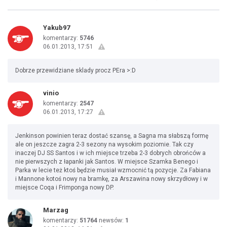
Yakub97
komentarzy:
5746
06.01.2013, 17:51
Dobrze przewidziane sklady procz PEra >:D
vinio
komentarzy:
2547
06.01.2013, 17:27
Jenkinson powinien teraz dostać szansę, a Sagna ma słabszą formę
ale on jeszcze zagra 2-3 sezony na wysokim poziomie. Tak czy
inaczej DJ SS Santos i w ich miejsce trzeba 2-3 dobrych obrońców a
nie pierwszych z łapanki jak Santos. W miejsce Szamka Benego i
Parka w lecie też ktoś będzie musiał wzmocnić tą pozycje. Za Fabiana
i Mannone kotoś nowy na bramkę, za Arszawina nowy skrzydłowy i w
miejsce Coqa i Frimponga nowy DP.
Marzag
komentarzy:
51764
newsów:
1