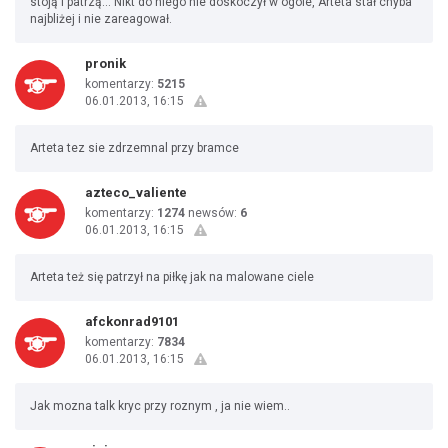
stoją i patrzą... Nikt do niego nie doskoczył w ogóle, Arteta stał chyba
najbliżej i nie zareagował.
pronik
komentarzy:
5215
06.01.2013, 16:15
Arteta tez sie zdrzemnal przy bramce
azteco_valiente
komentarzy:
1274
newsów:
6
06.01.2013, 16:15
Arteta też się patrzył na piłkę jak na malowane ciele
afckonrad9101
komentarzy:
7834
06.01.2013, 16:15
Jak mozna talk kryc przy roznym , ja nie wiem..