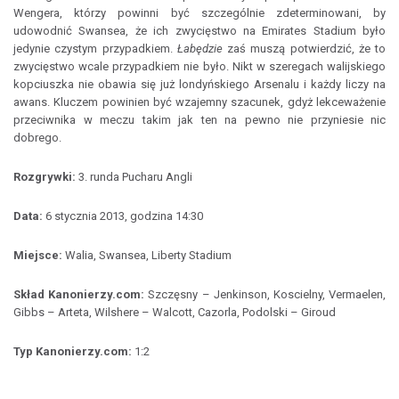
Wengera, którzy powinni być szczególnie zdeterminowani, by
udowodnić Swansea, że ich zwycięstwo na Emirates Stadium było
jedynie czystym przypadkiem.
Łabędzie
zaś muszą potwierdzić, że to
zwycięstwo wcale przypadkiem nie było. Nikt w szeregach walijskiego
kopciuszka nie obawia się już londyńskiego Arsenalu i każdy liczy na
awans. Kluczem powinien być wzajemny szacunek, gdyż lekceważenie
przeciwnika w meczu takim jak ten na pewno nie przyniesie nic
dobrego.
Rozgrywki:
3. runda Pucharu Angli
Data:
6 stycznia 2013, godzina 14:30
Miejsce:
Walia, Swansea, Liberty Stadium
Skład Kanonierzy.com:
Szczęsny – Jenkinson, Koscielny, Vermaelen,
Gibbs – Arteta, Wilshere – Walcott, Cazorla, Podolski – Giroud
Typ Kanonierzy.com:
1:2