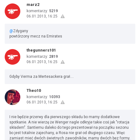
marz2
komentarzy:
5219
06.01.2013, 16:25
@
Zdygany
powtórzony mecz na Emirates
thegunners101
komentarzy:
2819
06.01.2013, 16:25
Gdyby Verma za Mertesackera grał....
Theo10
komentarzy:
10393
06.01.2013, 16:25
I nie będzie przerwy dla pierwszego składu bo mamy dodatkowe
spotkanie. A nie wierzę że Wenger nagle odkryje takie coś jak "rotacja
składem". Santiemu daleko do tego prezentował na początku sezonu
bo jest totalnie zajechany, a Rosa nie grał od długiego czasu. Więc
zamiast mieć dwóch świetnych zawodników, mamy dwóch bez formy.