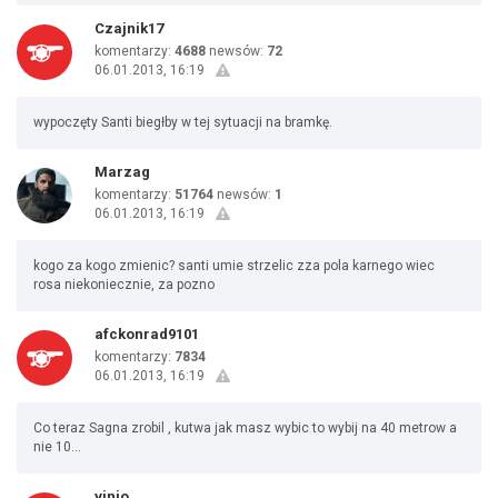
Czajnik17
komentarzy:
4688
newsów:
72
06.01.2013, 16:19
wypoczęty Santi biegłby w tej sytuacji na bramkę.
Marzag
komentarzy:
51764
newsów:
1
06.01.2013, 16:19
kogo za kogo zmienic? santi umie strzelic zza pola karnego wiec
rosa niekoniecznie, za pozno
afckonrad9101
komentarzy:
7834
06.01.2013, 16:19
Co teraz Sagna zrobil , kutwa jak masz wybic to wybij na 40 metrow a
nie 10...
vinio