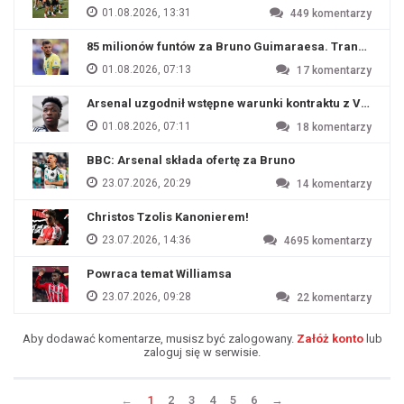
01.08.2026, 13:31
449
komentarzy
85 milionów funtów za Bruno Guimaraesa. Transfer na o
01.08.2026, 07:13
17
komentarzy
Arsenal uzgodnił wstępne warunki kontraktu z Viniciu
01.08.2026, 07:11
18
komentarzy
BBC: Arsenal składa ofertę za Bruno
23.07.2026, 20:29
14
komentarzy
Christos Tzolis Kanonierem!
23.07.2026, 14:36
4695
komentarzy
Powraca temat Williamsa
23.07.2026, 09:28
22
komentarzy
Aby dodawać komentarze, musisz być zalogowany.
Załóż konto
lub
zaloguj się w serwisie.
←
1
2
3
4
5
6
→