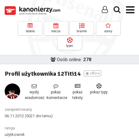
tabela
mecze
bramki
oceny
typer
Osób online:
278
Profil użytkownika 12Titi14
offline
wyślij
pokaż
pokaż
pokaż typy
wiadomość
komentarze
teksty
zarejestrowany
06.11.2012
(5021 dni temu)
ranga
użytkownik