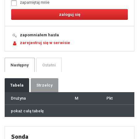
zapamiętaj mnie
8
9
10
11
12
13
14
15
16
17
18
19
zapomniałem hasła
20
21
zarejestruj się w serwisie
22
23
24
25
26
27
28
29
Następny
Ostatni
30
31
32
33
34
35
36
37
Tabela
Strzelcy
38
39
40
41
Drużyna
M
Pkt
42
43
44
45
46
pokaż całą tabelę
47
48
49
50
51
52
53
54
55
Sonda
56