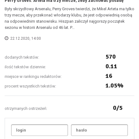
Perry Groves: Arteta ma trzy mecze, żeby zachować posadę
Były skrzydłowy Arsenalu, Perry Groves twierdzi, że Mikel Arteta ma tylko
trzy mecze, aby przekonać włodarzy klubu, że jest odpowiednią osobą
na odpowiednim stanowisku. Hiszpan zaliczył najgorszy początek
sezonu w historii Arsenalu od 46 lat. P...
22.12.2020, 14:00
570
dodanych tekstów:
0.11
ilość tekstów dziennie:
16
miejsce w rankingu redaktorów:
1.05%
procent wszystkich tekstów:
0/5
otrzymanych ostrzeżeń:
Uda
1
2
3
4
5
6
7