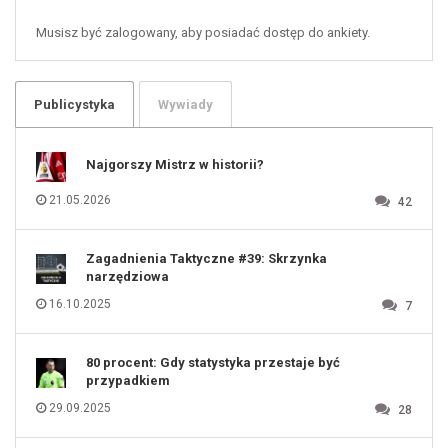
57
58
59
60
Musisz być zalogowany, aby posiadać dostęp do ankiety.
61
100
101
102
103
104
105
106
Publicystyka
Wywiady
107
108
109
110
111
112
Najgorszy Mistrz w historii?
113
114
115
116
21.05.2026
42
117
118
119
120
121
122
123
Zagadnienia Taktyczne #39: Skrzynka
124
125
narzędziowa
126
127
128
16.10.2025
7
129
130
131
80 procent: Gdy statystyka przestaje być
przypadkiem
29.09.2025
28