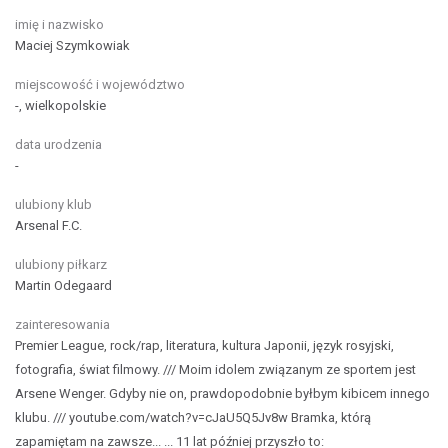
imię i nazwisko
Maciej Szymkowiak
miejscowość i województwo
-, wielkopolskie
data urodzenia
-
ulubiony klub
Arsenal F.C.
ulubiony piłkarz
Martin Odegaard
zainteresowania
Premier League, rock/rap, literatura, kultura Japonii, język rosyjski,
fotografia, świat filmowy.
///
Moim idolem związanym ze sportem jest
Arsene Wenger. Gdyby nie on, prawdopodobnie byłbym kibicem innego
klubu.
///
youtube.com/watch?v=cJaU5Q5Jv8w Bramka, którą
zapamiętam na zawsze...
... 11 lat później przyszło to: