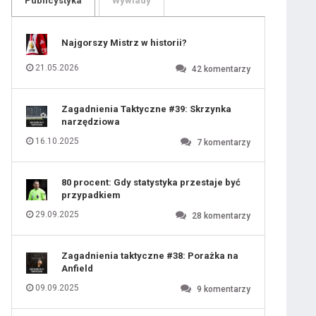
Publicystyka
Wywiady
109
110
111
112
113
114
Najgorszy Mistrz w historii?
115
116
117
118
21.05.2026
42
komentarzy
119
120
121
122
123
124
Zagadnienia Taktyczne #39: Skrzynka
125
126
narzędziowa
127
128
129
130
16.10.2025
7
komentarzy
131
80 procent: Gdy statystyka przestaje być
przypadkiem
29.09.2025
28
komentarzy
Zagadnienia taktyczne #38: Porażka na
Anfield
09.09.2025
9
komentarzy