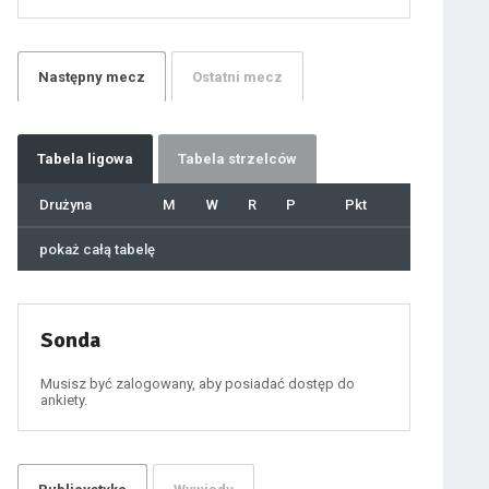
21
22
23
24
25
26
27
Następny
mecz
Ostatni
mecz
28
29
30
31
32
33
34
35
36
Tabela
ligowa
Tabela strzelców
37
38
39
40
Drużyna
M
W
R
P
Pkt
41
42
43
44
45
pokaż całą tabelę
46
47
48
49
50
51
52
53
54
Sonda
55
56
57
58
59
Musisz być zalogowany, aby posiadać dostęp do
60
ankiety.
61
100
101
102
103
104
105
106
107
108