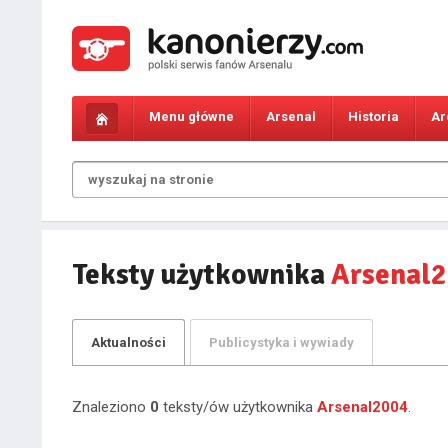
Menu główne
Arsenal
Historia
Ar
Teksty użytkownika
Arsenal
Aktualności
Publicystyka i wywiady
Znaleziono
0
teksty/ów użytkownika
Arsenal2004
.