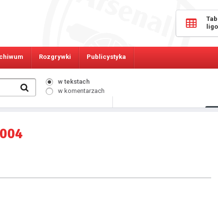
Tab
lig
chiwum
Rozgrywki
Publicystyka
w tekstach
w komentarzach
3955
Osób online:
2004