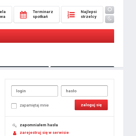
ela
Terminarz
Najlepsi
owa
spotkań
strzelcy
Oceny
pomeczowe
Typer
kanonierzy.com
UdanaRandka.com
1
2
3
4
5
6
7
8
zapamiętaj mnie
9
10
11
12
13
14
15
zapomniałem hasła
16
17
18
zarejestruj się w serwisie
19
20