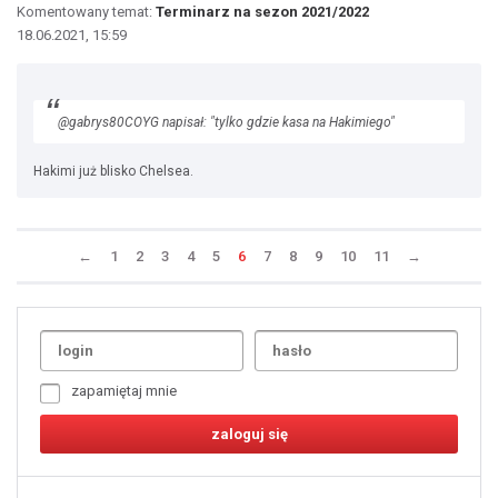
Komentowany temat:
Terminarz na sezon 2021/2022
18.06.2021, 15:59
@gabrys80COYG napisał: "tylko gdzie kasa na Hakimiego"
Hakimi już blisko Chelsea.
←
1
2
3
4
5
6
7
8
9
10
11
→
Uda
1
2
3
4
5
6
7
zapamiętaj mnie
8
9
10
11
12
13
14
15
16
17
18