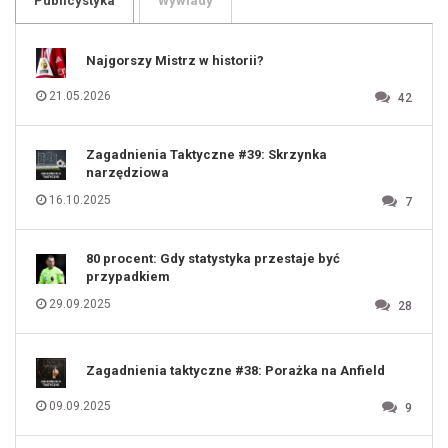
Publicystyka
Wywiady
107
108
109
110
111
112
Najgorszy Mistrz w historii?
113
114
115
116
21.05.2026
42
117
118
119
120
121
122
123
Zagadnienia Taktyczne #39: Skrzynka
124
125
narzędziowa
126
127
128
16.10.2025
7
129
130
131
80 procent: Gdy statystyka przestaje być
przypadkiem
29.09.2025
28
Zagadnienia taktyczne #38: Porażka na Anfield
09.09.2025
9