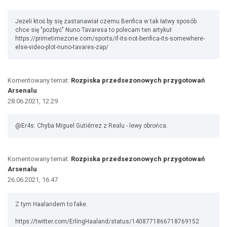
Jeżeli ktoś by się zastanawiał czemu Benfica w tak łatwy sposób
chce się "pozbyć" Nuno Tavaresa to polecam ten artykuł:
https://primetimezone.com/sports/if-its-not-benfica-its-somewhere-
else-video-plot-nuno-tavares-zap/
Komentowany temat:
Rozpiska przedsezonowych przygotowań
Arsenalu
28.06.2021, 12:29
@Er4s: Chyba Miguel Gutiérrez z Realu - lewy obrońca.
Komentowany temat:
Rozpiska przedsezonowych przygotowań
Arsenalu
26.06.2021, 16:47
Z tym Haalandem to fake.
https://twitter.com/ErlingHaaland/status/1408771866718769152