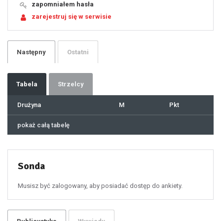
19
zapomniałem hasła
20
21
zarejestruj się w serwisie
22
23
24
25
26
27
28
29
Następny
Ostatni
30
31
32
33
34
35
36
37
Tabela
Strzelcy
38
39
40
41
Drużyna
M
Pkt
42
43
44
45
46
pokaż całą tabelę
47
48
49
50
51
52
53
54
55
Sonda
56
57
58
59
60
Musisz być zalogowany, aby posiadać dostęp do ankiety.
61
100
101
102
103
104
105
106