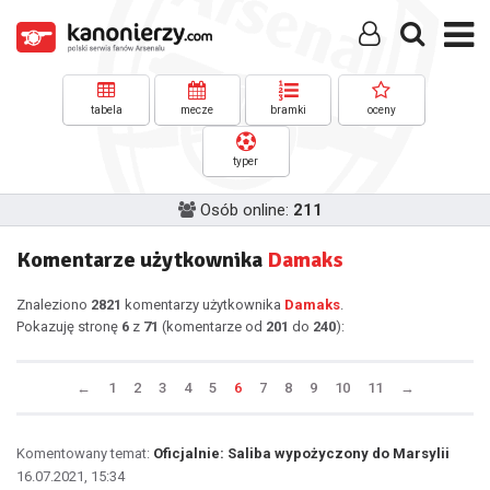
tabela
mecze
bramki
oceny
typer
Osób online:
211
Komentarze użytkownika
Damaks
Znaleziono
2821
komentarzy użytkownika
Damaks
.
Pokazuję stronę
6
z
71
(komentarze od
201
do
240
):
←
1
2
3
4
5
6
7
8
9
10
11
→
Komentowany temat:
Oficjalnie: Saliba wypożyczony do Marsylii
16.07.2021, 15:34