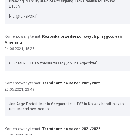
Breaking: ManCity are close to signing Jack Grealish for around
£100M.
[via @talkSPORT]
Komentowany temat:
Rozpiska przedsezonowych przygotowań
Arsenalu
24.06.2021, 15:25
OFICJALNIE: UEFA zniosła zasadę „goli na wyjeździe”.
Komentowany temat:
Terminarz na sezon 2021/2022
23.06.2021, 23:49
Jan Aage Fjortoft: Martin Ødegaard tells TV2 in Norway he will play for
Real Madrid next season.
Komentowany temat:
Terminarz na sezon 2021/2022