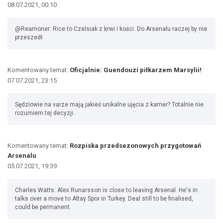
08.07.2021, 00:10
@Reamoner: Rice to Czelsiak z krwi i kości. Do Arsenalu raczej by nie
przeszedł.
Komentowany temat:
Oficjalnie: Guendouzi piłkarzem Marsylii!
07.07.2021, 23:15
Sędziowie na varze mają jakieś unikalne ujęcia z kamer? Totalnie nie
rozumiem tej decyzji.
Komentowany temat:
Rozpiska przedsezonowych przygotowań
Arsenalu
05.07.2021, 19:39
Charles Watts: Alex Runarsson is close to leaving Arsenal. He's in
talks over a move to Altay Spor in Turkey. Deal still to be finalised,
could be permanent.