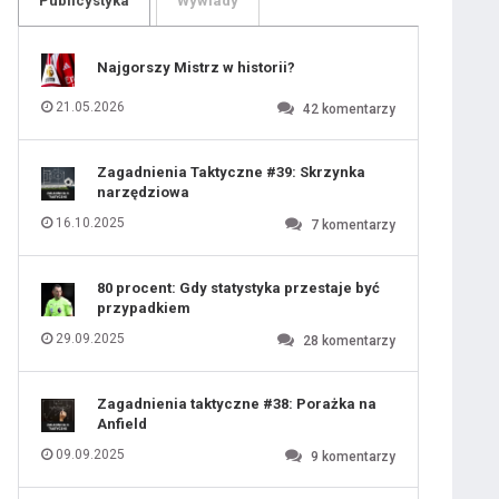
Publicystyka
Wywiady
109
110
111
112
113
114
Najgorszy Mistrz w historii?
115
116
117
118
21.05.2026
42
komentarzy
119
120
121
122
123
124
Zagadnienia Taktyczne #39: Skrzynka
125
126
narzędziowa
127
128
129
130
16.10.2025
7
komentarzy
131
80 procent: Gdy statystyka przestaje być
przypadkiem
29.09.2025
28
komentarzy
Zagadnienia taktyczne #38: Porażka na
Anfield
09.09.2025
9
komentarzy