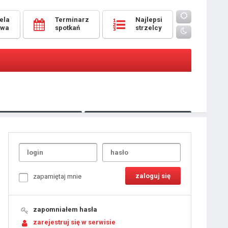
ela
Terminarz
Najlepsi
owa
spotkań
strzelcy
Oceny
pomeczowe
Typer
kanonierzy.com
UdanaRandka.com
1
2
3
4
5
6
7
8
zapamiętaj mnie
9
10
11
12
13
14
15
zapomniałem hasła
16
17
18
zarejestruj się w serwisie
19
20