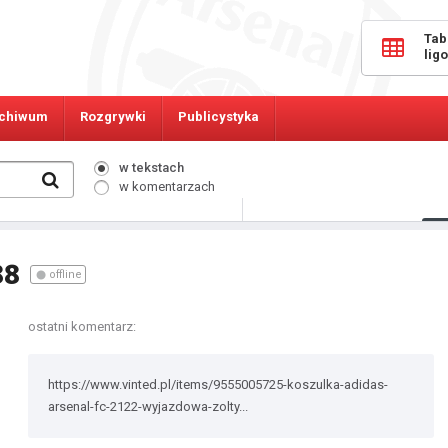
Tab
lig
chiwum
Rozgrywki
Publicystyka
w tekstach
w komentarzach
333
Osób online:
88
offline
ostatni komentarz:
https://www.vinted.pl/items/9555005725-koszulka-adidas-
arsenal-fc-2122-wyjazdowa-zolty...