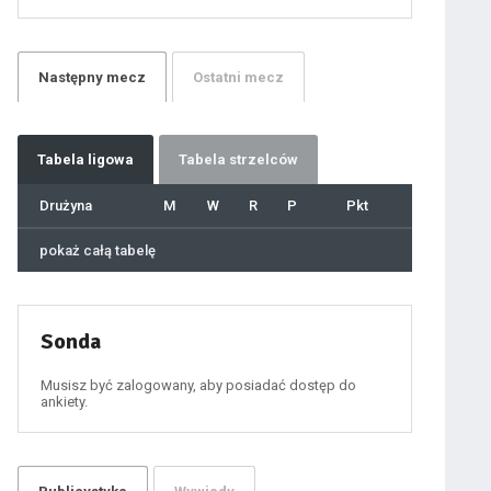
21
22
23
24
25
26
27
Następny
mecz
Ostatni
mecz
28
29
30
31
32
33
34
35
36
Tabela
ligowa
Tabela strzelców
37
38
39
40
Drużyna
M
W
R
P
Pkt
41
42
43
44
45
pokaż całą tabelę
46
47
48
49
50
51
52
53
54
Sonda
55
56
57
58
59
Musisz być zalogowany, aby posiadać dostęp do
60
ankiety.
61
100
101
102
103
104
105
106
107
108