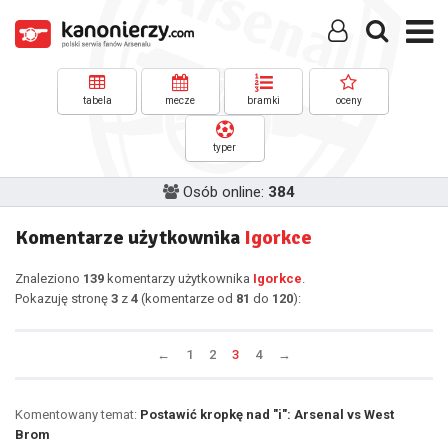
tabela
mecze
bramki
oceny
typer
Osób online:
384
Komentarze użytkownika
Igorkce
Znaleziono
139
komentarzy użytkownika
Igorkce
.
Pokazuję stronę
3
z
4
(komentarze od
81
do
120
):
←
1
2
3
4
→
Komentowany temat:
Postawić kropkę nad "i": Arsenal vs West
Brom