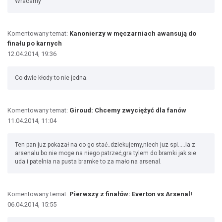
Wracamy
Komentowany temat:
Kanonierzy w męczarniach awansują do
finału po karnych
12.04.2014, 19:36
Co dwie kłody to nie jedna.
Komentowany temat:
Giroud: Chcemy zwyciężyć dla fanów
11.04.2014, 11:04
Ten pan juz pokazał na co go stać..dziekujemy,niech juz spi.....la z
arsenalu bo nie moge na niego patrzeć,gra tylem do bramki jak sie
uda i patelnia na pusta bramke to za mało na arsenal.
Komentowany temat:
Pierwszy z finałów: Everton vs Arsenal!
06.04.2014, 15:55