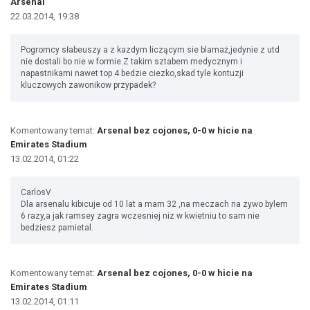
Arsenal
22.03.2014, 19:38
Pogromcy słabeuszy a z kazdym liczącym sie blamaż,jedynie z utd
nie dostali bo nie w formie.Z takim sztabem medycznym i
napastnikami nawet top 4 bedzie ciezko,skad tyle kontuzji
kluczowych zawonikow przypadek?
Komentowany temat:
Arsenal bez cojones, 0-0 w hicie na
Emirates Stadium
13.02.2014, 01:22
CarlosV
Dla arsenalu kibicuje od 10 lat a mam 32 ,na meczach na zywo bylem
6 razy,a jak ramsey zagra wczesniej niz w kwietniu to sam nie
bedziesz pamietal.
Komentowany temat:
Arsenal bez cojones, 0-0 w hicie na
Emirates Stadium
13.02.2014, 01:11