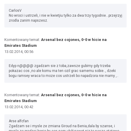
CarlosV
No wroci i ustrzeli, i nie w kwietjiu tylko za dwa trzy tygodnie...przejrzyj
zrodla zanim napszesz.
Komentowany temat:
Arsenal bez cojones, 0-0 w hicie na
Emirates Stadium
13.02.2014, 00:56
Edyp n@@@@ zgadzam sie z toba,zawsze gubimy gdy trzeba
pokazac cos ,no ale komu ma ten ozil grac samemu sobie.., dzeki
bogu ramsey wraca to moze cos ustrzeli bo napadzora nie mamy ,..
Komentowany temat:
Arsenal bez cojones, 0-0 w hicie na
Emirates Stadium
13.02.2014, 00:42
Arse alfcfan
Zgadzam se i mysle ze zmiana Giroud na Benia,dala by szanse, i