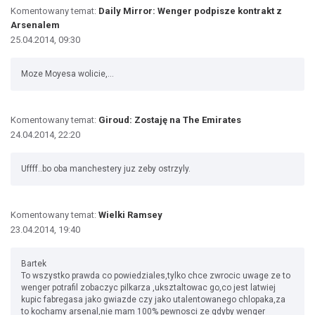
Komentowany temat:
Daily Mirror: Wenger podpisze kontrakt z
Arsenalem
25.04.2014, 09:30
Moze Moyesa wolicie,...
Komentowany temat:
Giroud: Zostaję na The Emirates
24.04.2014, 22:20
Uffff..bo oba manchestery juz zeby ostrzyly.
Komentowany temat:
Wielki Ramsey
23.04.2014, 19:40
Bartek
To wszystko prawda co powiedziales,tylko chce zwrocic uwage ze to
wenger potrafil zobaczyc pilkarza ,uksztaltowac go,co jest latwiej
kupic fabregasa jako gwiazde czy jako utalentowanego chlopaka,za
to kochamy arsenal,nie mam 100% pewnosci ze gdyby wenger