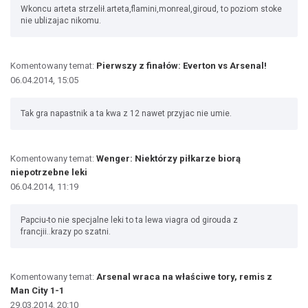
Wkoncu arteta strzelił.arteta,flamini,monreal,giroud, to poziom stoke
nie ublizajac nikomu.
Komentowany temat:
Pierwszy z finałów: Everton vs Arsenal!
06.04.2014, 15:05
Tak gra napastnik a ta kwa z 12 nawet przyjac nie umie.
Komentowany temat:
Wenger: Niektórzy piłkarze biorą
niepotrzebne leki
06.04.2014, 11:19
Papciu-to nie specjalne leki to ta lewa viagra od girouda z
francjii..krazy po szatni.
Komentowany temat:
Arsenal wraca na właściwe tory, remis z
Man City 1-1
29.03.2014, 20:10