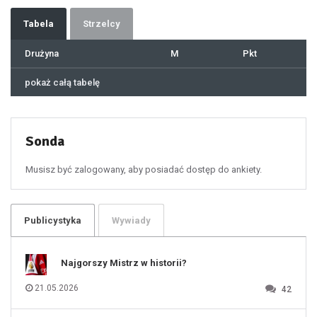
34
35
36
37
Tabela
Strzelcy
38
39
40
41
Drużyna
M
Pkt
42
43
44
45
46
pokaż całą tabelę
47
48
49
50
51
52
53
54
55
Sonda
56
57
58
59
60
Musisz być zalogowany, aby posiadać dostęp do ankiety.
61
100
101
102
103
104
105
106
Publicystyka
Wywiady
107
108
109
110
111
112
Najgorszy Mistrz w historii?
113
114
115
116
21.05.2026
42
117
118
119
120
121