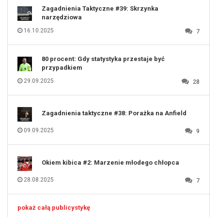
122
123
Zagadnienia Taktyczne #39: Skrzynka
124
125
narzędziowa
126
127
128
16.10.2025
7
129
130
131
80 procent: Gdy statystyka przestaje być
przypadkiem
29.09.2025
28
Zagadnienia taktyczne #38: Porażka na Anfield
09.09.2025
9
Okiem kibica #2: Marzenie młodego chłopca
28.08.2025
7
pokaż całą publicystykę