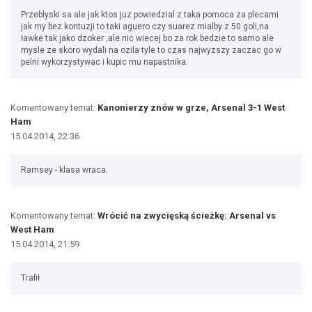
Przeblyski sa ale jak ktos juz powiedzial z taka pomoca za plecami
jak my bez kontuzji to taki aguero czy suarez mialby z 50 goli,na
ławke tak jako dzoker ,ale nic wiecej bo za rok bedzie to samo ale
mysle ze skoro wydali na ozila tyle to czas najwyzszy zaczac go w
pelni wykorzystywac i kupic mu napastnika.
Komentowany temat:
Kanonierzy znów w grze, Arsenal 3-1 West
Ham
15.04.2014, 22:36
Ramsey - klasa wraca.
Komentowany temat:
Wrócić na zwycięską ścieżkę: Arsenal vs
West Ham
15.04.2014, 21:59
Trafił