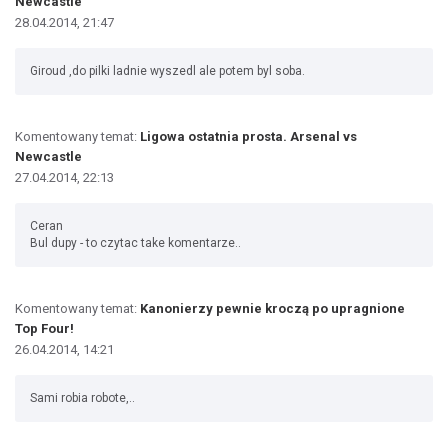
Newcastle
28.04.2014, 21:47
Giroud ,do pilki ladnie wyszedl ale potem byl soba.
Komentowany temat:
Ligowa ostatnia prosta. Arsenal vs
Newcastle
27.04.2014, 22:13
Ceran
Bul dupy - to czytac take komentarze..
Komentowany temat:
Kanonierzy pewnie kroczą po upragnione
Top Four!
26.04.2014, 14:21
Sami robia robote,..