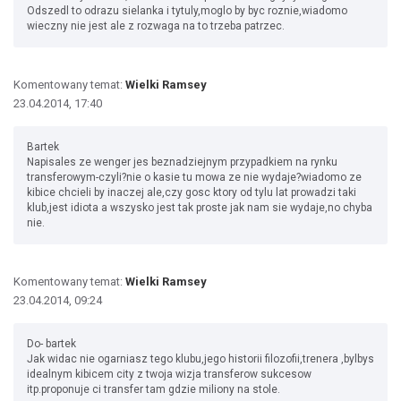
Odszedl to odrazu sielanka i tytuly,moglo by byc roznie,wiadomo
wieczny nie jest ale z rozwaga na to trzeba patrzec.
Komentowany temat:
Wielki Ramsey
23.04.2014, 17:40
Bartek
Napisales ze wenger jes beznadziejnym przypadkiem na rynku
transferowym-czyli?nie o kasie tu mowa ze nie wydaje?wiadomo ze
kibice chcieli by inaczej ale,czy gosc ktory od tylu lat prowadzi taki
klub,jest idiota a wszysko jest tak proste jak nam sie wydaje,no chyba
nie.
Komentowany temat:
Wielki Ramsey
23.04.2014, 09:24
Do- bartek
Jak widac nie ogarniasz tego klubu,jego historii filozofii,trenera ,bylbys
idealnym kibicem city z twoja wizja transferow sukcesow
itp.proponuje ci transfer tam gdzie miliony na stole.