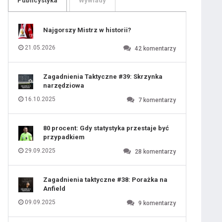
Publicystyka
Wywiady
109
110
111
112
113
114
Najgorszy Mistrz w historii?
115
116
117
118
21.05.2026
42
komentarzy
119
120
121
122
123
124
Zagadnienia Taktyczne #39: Skrzynka
125
126
narzędziowa
127
128
129
130
16.10.2025
7
komentarzy
131
80 procent: Gdy statystyka przestaje być
przypadkiem
29.09.2025
28
komentarzy
Zagadnienia taktyczne #38: Porażka na
Anfield
09.09.2025
9
komentarzy