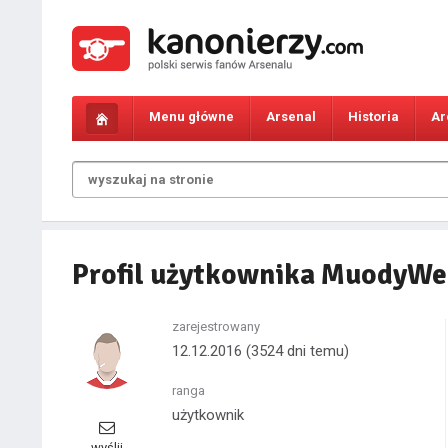
Menu główne
Arsenal
Historia
Ar
Profil użytkownika MuodyW
zarejestrowany
12.12.2016
(3524 dni temu)
ranga
użytkownik
wyślij