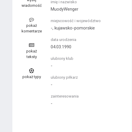
imię i nazwisko
wiadomość
MuodyWenger
miejscowość i województwo
pokaż
-, kujawsko-pomorskie
komentarze
data urodzenia
04.03.1990
pokaż
teksty
ulubiony klub
-
pokaż typy
ulubiony piłkarz
-
zainteresowania
-