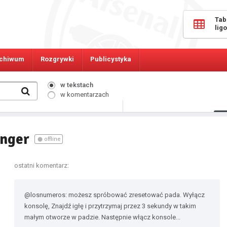
Tab
lig
chiwum
Rozgrywki
Publicystyka
w tekstach
w komentarzach
207
Osób online:
enger
offline
ostatni komentarz:
@losnumeros: możesz spróbować zresetować pada. Wyłącz
konsolę, Znajdź igłę i przytrzymaj przez 3 sekundy w takim
małym otworze w padzie. Następnie włącz konsole...