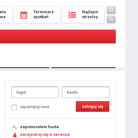
ela
Terminarz
Najlepsi
owa
spotkań
strzelcy
Oceny
pomeczowe
Typer
kanonierzy.com
UdanaRandka.com
1
2
3
4
5
6
7
8
zapamiętaj mnie
9
10
11
12
13
14
15
zapomniałem hasła
16
17
18
zarejestruj się w serwisie
19
20