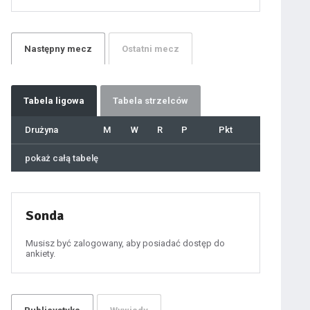
21
22
23
24
25
26
27
Następny
mecz
Ostatni
mecz
28
29
30
31
32
33
34
35
36
Tabela
ligowa
Tabela strzelców
37
38
39
40
Drużyna
M
W
R
P
Pkt
41
42
43
44
45
pokaż całą tabelę
46
47
48
49
50
51
52
53
54
Sonda
55
56
57
58
59
Musisz być zalogowany, aby posiadać dostęp do
60
ankiety.
61
100
101
102
103
104
105
106
107
108