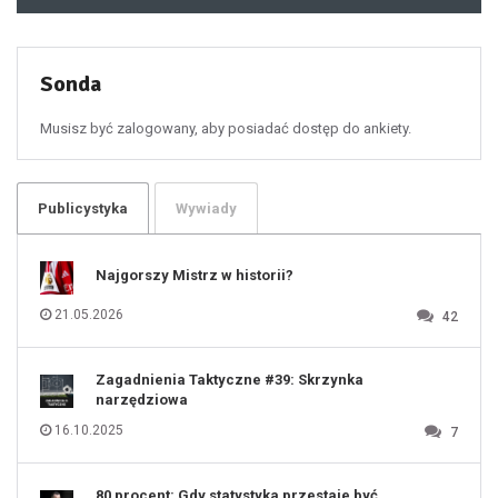
48
49
50
51
52
53
54
55
Sonda
56
57
58
59
60
Musisz być zalogowany, aby posiadać dostęp do ankiety.
61
100
101
102
103
104
105
106
Publicystyka
Wywiady
107
108
109
110
111
112
Najgorszy Mistrz w historii?
113
114
115
116
21.05.2026
42
117
118
119
120
121
122
123
Zagadnienia Taktyczne #39: Skrzynka
124
125
narzędziowa
126
127
128
16.10.2025
7
129
130
131
80 procent: Gdy statystyka przestaje być