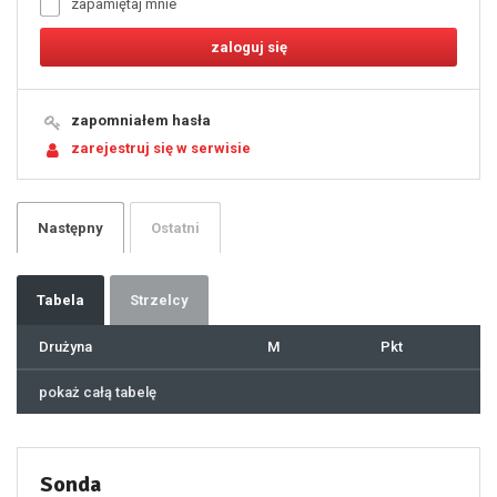
zapamiętaj mnie
8
9
10
11
12
13
14
15
16
17
18
19
zapomniałem hasła
20
21
zarejestruj się w serwisie
22
23
24
25
26
27
28
29
Następny
Ostatni
30
31
32
33
34
35
36
37
Tabela
Strzelcy
38
39
40
41
Drużyna
M
Pkt
42
43
44
45
46
pokaż całą tabelę
47
48
49
50
51
52
53
54
55
Sonda
56
57