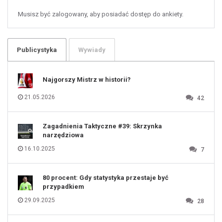
58
59
60
Musisz być zalogowany, aby posiadać dostęp do ankiety.
61
100
101
102
103
104
105
106
Publicystyka
Wywiady
107
108
109
110
111
112
Najgorszy Mistrz w historii?
113
114
115
116
21.05.2026
42
117
118
119
120
121
122
123
Zagadnienia Taktyczne #39: Skrzynka
124
125
narzędziowa
126
127
128
16.10.2025
7
129
130
131
80 procent: Gdy statystyka przestaje być
przypadkiem
29.09.2025
28