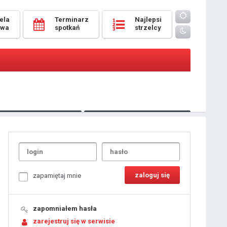
ela
Terminarz
Najlepsi
owa
spotkań
strzelcy
Oceny
pomeczowe
Typer
kanonierzy.com
UdanaRandka.com
1
2
3
4
5
6
7
8
zapamiętaj mnie
9
10
11
12
13
14
15
zapomniałem hasła
16
17
18
zarejestruj się w serwisie
19
20