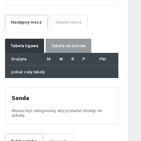
21
22
23
24
25
26
27
Następny
mecz
Ostatni
mecz
28
29
30
31
32
33
34
35
36
Tabela
ligowa
Tabela strzelców
37
38
39
40
Drużyna
M
W
R
P
Pkt
41
42
43
44
45
pokaż całą tabelę
46
47
48
49
50
51
52
53
54
Sonda
55
56
57
58
59
Musisz być zalogowany, aby posiadać dostęp do
60
ankiety.
61
100
101
102
103
104
105
106
107
108