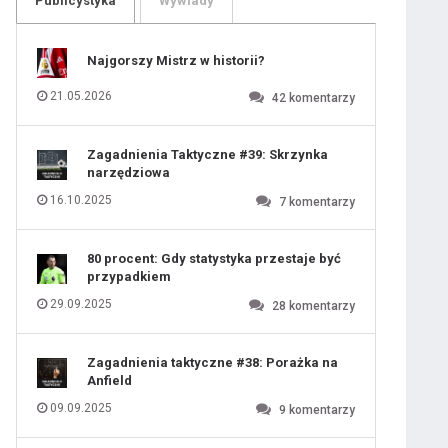
Publicystyka
Wywiady
109
110
111
112
113
114
Najgorszy Mistrz w historii?
115
116
117
118
21.05.2026
42
komentarzy
119
120
121
122
123
124
Zagadnienia Taktyczne #39: Skrzynka
125
126
narzędziowa
127
128
129
130
16.10.2025
7
komentarzy
131
80 procent: Gdy statystyka przestaje być
przypadkiem
29.09.2025
28
komentarzy
Zagadnienia taktyczne #38: Porażka na
Anfield
09.09.2025
9
komentarzy