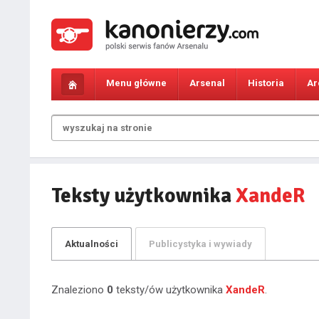
Menu główne
Arsenal
Historia
Ar
Teksty użytkownika
XandeR
Aktualności
Publicystyka i wywiady
Znaleziono
0
teksty/ów użytkownika
XandeR
.