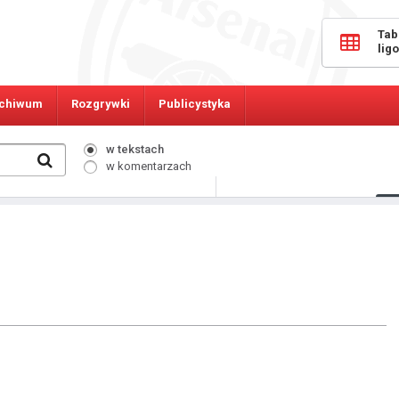
Tab
lig
chiwum
Rozgrywki
Publicystyka
w tekstach
w komentarzach
509
Osób online: