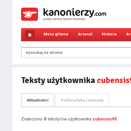
Menu główne
Arsenal
Historia
Ar
Teksty użytkownika
cubensis
Aktualności
Publicystyka i wywiady
Znaleziono
0
teksty/ów użytkownika
cubensis90
.