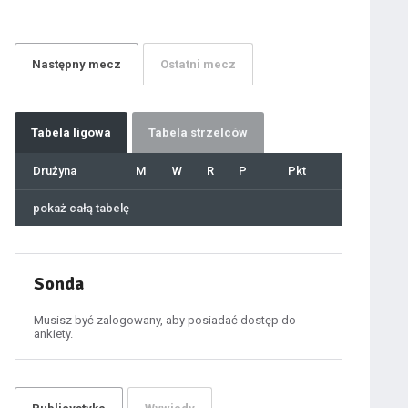
21
22
23
24
25
26
27
Następny
mecz
Ostatni
mecz
28
29
30
31
32
33
34
35
36
Tabela
ligowa
Tabela strzelców
37
38
39
40
Drużyna
M
W
R
P
Pkt
41
42
43
44
45
pokaż całą tabelę
46
47
48
49
50
51
52
53
54
Sonda
55
56
57
58
59
Musisz być zalogowany, aby posiadać dostęp do
60
ankiety.
61
100
101
102
103
104
105
106
107
108