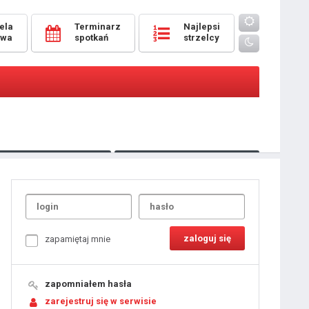
ela
Terminarz
Najlepsi
owa
spotkań
strzelcy
Oceny
pomeczowe
Typer
kanonierzy.com
UdanaRandka.com
1
2
3
4
5
6
7
8
zapamiętaj mnie
9
10
11
12
13
14
15
zapomniałem hasła
16
17
18
zarejestruj się w serwisie
19
20