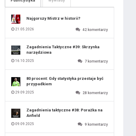
Publicystyka
Wywiady
109
110
111
112
113
114
Najgorszy Mistrz w historii?
115
116
117
118
21.05.2026
42
komentarzy
119
120
121
122
123
124
Zagadnienia Taktyczne #39: Skrzynka
125
126
narzędziowa
127
128
129
130
16.10.2025
7
komentarzy
131
80 procent: Gdy statystyka przestaje być
przypadkiem
29.09.2025
28
komentarzy
Zagadnienia taktyczne #38: Porażka na
Anfield
09.09.2025
9
komentarzy