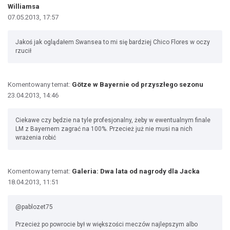
Williamsa
07.05.2013, 17:57
Jakoś jak oglądałem Swansea to mi się bardziej Chico Flores w oczy
rzucił
Komentowany temat:
Götze w Bayernie od przyszłego sezonu
23.04.2013, 14:46
Ciekawe czy będzie na tyle profesjonalny, żeby w ewentualnym finale
LM z Bayernem zagrać na 100%. Przecież już nie musi na nich
wrażenia robić
Komentowany temat:
Galeria: Dwa lata od nagrody dla Jacka
18.04.2013, 11:51
@pablozet75
Przecież po powrocie był w większości meczów najlepszym albo