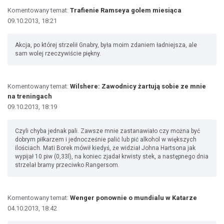
Komentowany temat:
Trafienie Ramseya golem miesiąca
09.10.2013, 18:21
Akcja, po której strzelił Gnabry, była moim zdaniem ładniejsza, ale
sam wolej rzeczywiście piękny.
Komentowany temat:
Wilshere: Zawodnicy żartują sobie ze mnie
na treningach
09.10.2013, 18:19
Czyli chyba jednak pali. Zawsze mnie zastanawiało czy można być
dobrym piłkarzem i jednocześnie palić lub pić alkohol w większych
ilościach. Mati Borek mówił kiedyś, że widział Johna Hartsona jak
wypijał 10 piw (0,33l), na koniec zjadał krwisty stek, a następnego dnia
strzelał bramy przeciwko Rangersom.
Komentowany temat:
Wenger ponownie o mundialu w Katarze
04.10.2013, 18:42