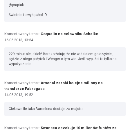
@praptak
Świetnie to wyłapałeś :D
Komentowany temat:
Coquelin na celowniku Schalke
16.05.2013, 13:54
229 minut ale jakich! Bardzo żałuję, że nie widziałem go częściej,
będzie z niego pożytek i Wenger o tym wie. Jeśli wypuści to tylko na
wypożyczenie
Komentowany temat:
Arsenal zarobi kolejne miliony na
transferze Fabregasa
14.05.2013, 19:52
Ciekawe ile taka Barcelona dostaje za majstra
Komentowany temat:
Swansea oczekuje 10 milionów funtów za