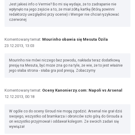
Jest jakieś info o Vermie? Bo mi się wydaje, że to zadrapanie nie
wpłynęło na jego zejście a to, że miał żółtą kartkę (którą powinni
redaktorzy uwzględnić przy ocenie) i Wenger nie chciał ryzykować
czerwonej
Komentowany temat:
Mourinho obawia się Mesuta Özila
23.12.2013, 13:03
Mourinho nie mówi niczego bez powodu, nakłada teraz dodatkową
presję na Mesuta, być może zna go na tyle, że wie, że to jest właśnie
jego słaba strona - słaba gra pod presją. Zobaczymy
Komentowany temat:
Oceny Kanonierzy.com: Napoli vs Arsenal
12.12.2013, 00:18
W ogóle co do oceny Giroud nie mogę zgodzić. Arsenal nie grał dziś
swojego, wszystko od bramkarza i obrońców szło górą do Girouda a
on wszystko przyjmował i oddawał kolegom. Ze swoich zadań się
wywiązał