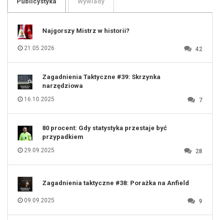
Publicystyka
Wywiady
107
108
109
110
111
112
Najgorszy Mistrz w historii?
113
114
115
116
21.05.2026
42
117
118
119
120
121
122
123
Zagadnienia Taktyczne #39: Skrzynka
124
125
narzędziowa
126
127
128
16.10.2025
7
129
130
131
80 procent: Gdy statystyka przestaje być
przypadkiem
29.09.2025
28
Zagadnienia taktyczne #38: Porażka na Anfield
09.09.2025
9