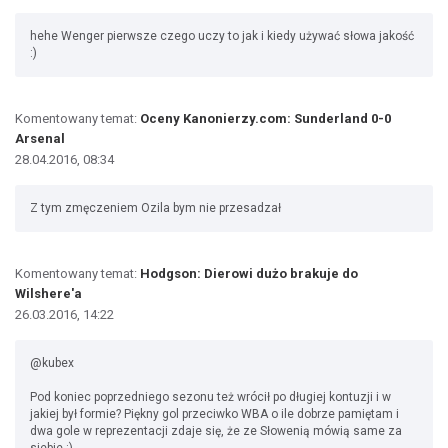
hehe Wenger pierwsze czego uczy to jak i kiedy używać słowa jakość
:)
Komentowany temat:
Oceny Kanonierzy.com: Sunderland 0-0
Arsenal
28.04.2016, 08:34
Z tym zmęczeniem Ozila bym nie przesadzał
Komentowany temat:
Hodgson: Dierowi dużo brakuje do
Wilshere'a
26.03.2016, 14:22
@kubex
Pod koniec poprzedniego sezonu też wrócił po długiej kontuzji i w
jakiej był formie? Piękny gol przeciwko WBA o ile dobrze pamiętam i
dwa gole w reprezentacji zdaje się, że ze Słowenią mówią same za