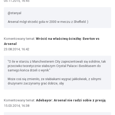
05.11.2015, 16:45
@stanyal
Arsenal mógł strzelić gola nr 2000 w meczu z Sheffield :)
Komentowany temat:
Wrócić na właściwą ścieżkę: Everton vs
Arsenal
23.08.2014, 16:42
"O ile w starciu z Manchesterem City zaprezentowali się solidnie, tak
przeciwko teoretycznie słabszym Crystal Palace i Besiktasem do
samego końca drżeli o wynik."
Może coś się zmieniło, ze słabiakami wygrać jakkolwiek, z silnymi
drużynami zaczynamy grać dobrze, oby
Komentowany temat:
Adebayor: Arsenal nie radzi sobie z presją
15.03.2014, 16:38