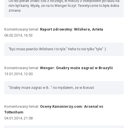
Ox też potrafi zrobic coś z niczego, w meczu z liverpoolem po faulu na
nim był karny. Myślę, że na to Wenger liczył. Teoretycznie to była dobra
zmiana
Komentowany temat:
Raport zdrowotny: Wilshere, Arteta
06.02.2014, 16:53
"Być może powróci Wilshere i to tyle." Hehe to nie tylko "tyle" :)
Komentowany temat:
Wenger: Gnabry może zagrać w Brazylii
13.01.2014, 12:00
"Gnabry może zagrać w B..." no myślałem, że w Borusii
Komentowany temat:
Oceny Kanonierzy.com: Arsenal vs
Tottenham
04.01.2014, 21:58