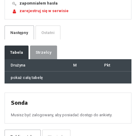
19
zapomniałem hasła
20
21
zarejestruj się w serwisie
22
23
24
25
26
27
28
29
Następny
Ostatni
30
31
32
33
34
35
36
37
Tabela
Strzelcy
38
39
40
41
Drużyna
M
Pkt
42
43
44
45
46
pokaż całą tabelę
47
48
49
50
51
52
53
54
55
Sonda
56
57
58
59
60
Musisz być zalogowany, aby posiadać dostęp do ankiety.
61
100
101
102
103
104
105
106