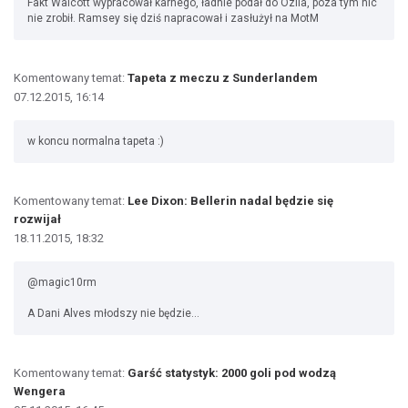
Fakt Walcott wypracował karnego, ładnie podał do Ozila, poza tym nic
nie zrobił. Ramsey się dziś napracował i zasłużył na MotM
Komentowany temat:
Tapeta z meczu z Sunderlandem
07.12.2015, 16:14
w koncu normalna tapeta :)
Komentowany temat:
Lee Dixon: Bellerin nadal będzie się
rozwijał
18.11.2015, 18:32
@magic10rm
A Dani Alves młodszy nie będzie...
Komentowany temat:
Garść statystyk: 2000 goli pod wodzą
Wengera