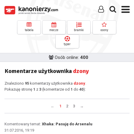
tabela
mecze
bramki
oceny
typer
Osób online:
400
Komentarze użytkownika
dzony
Znaleziono
95
komentarzy użytkownika
dzony
.
Pokazuję stronę
1
z
3
(komentarze od
1
do
40
):
←
1
2
3
→
Komentowany temat:
Xhaka: Pasuję do Arsenalu
31.07.2016, 19:19