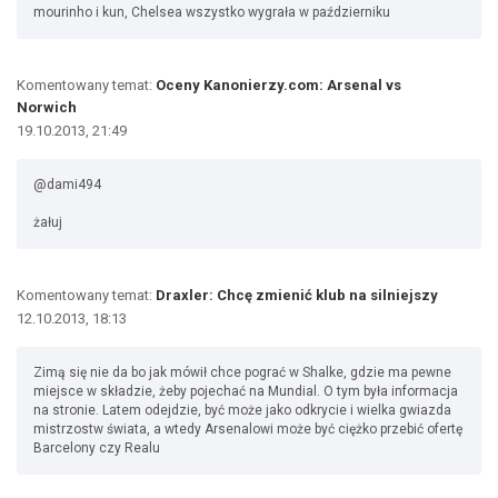
mourinho i kun, Chelsea wszystko wygrała w październiku
Komentowany temat:
Oceny Kanonierzy.com: Arsenal vs
Norwich
19.10.2013, 21:49
@dami494
żałuj
Komentowany temat:
Draxler: Chcę zmienić klub na silniejszy
12.10.2013, 18:13
Zimą się nie da bo jak mówił chce pograć w Shalke, gdzie ma pewne
miejsce w składzie, żeby pojechać na Mundial. O tym była informacja
na stronie. Latem odejdzie, być może jako odkrycie i wielka gwiazda
mistrzostw świata, a wtedy Arsenalowi może być ciężko przebić ofertę
Barcelony czy Realu