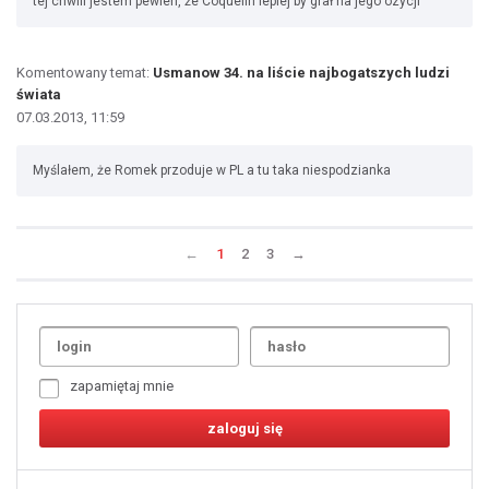
tej chwili jestem pewien, że Coquelin lepiej by grał na jego ozycji
Komentowany temat:
Usmanow 34. na liście najbogatszych ludzi
świata
07.03.2013, 11:59
Myślałem, że Romek przoduje w PL a tu taka niespodzianka
←
1
2
3
→
Uda
1
2
3
4
5
6
7
zapamiętaj mnie
8
9
10
11
12
13
14
15
16
17
18