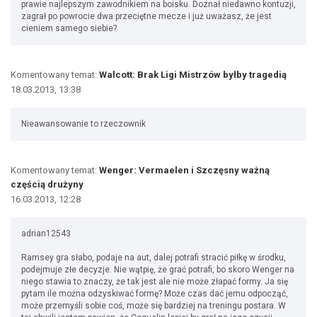
prawie najlepszym zawodnikiem na boisku. Doznał niedawno kontuzji,
zagrał po powrocie dwa przeciętne mecze i już uważasz, że jest
cieniem samego siebie?
Komentowany temat:
Walcott: Brak Ligi Mistrzów byłby tragedią
18.03.2013, 13:38
Nieawansowanie to rzeczownik
Komentowany temat:
Wenger: Vermaelen i Szczęsny ważną
częścią drużyny
16.03.2013, 12:28
adrian12543
Ramsey gra słabo, podaje na aut, dalej potrafi stracić piłkę w środku,
podejmuje złe decyzje. Nie wątpię, że grać potrafi, bo skoro Wenger na
niego stawia to znaczy, że tak jest ale nie może złapać formy. Ja się
pytam ile można odzyskiwać formę? Może czas dać jemu odpocząć,
może przemyśli sobie coś, może się bardziej na treningu postara. W