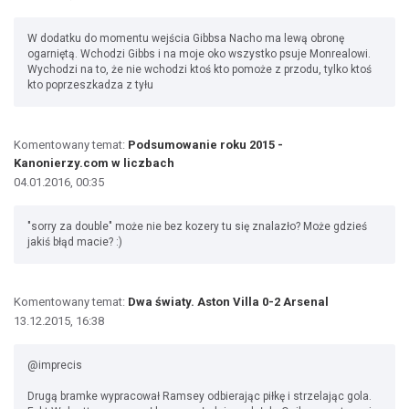
W dodatku do momentu wejścia Gibbsa Nacho ma lewą obronę
ogarniętą. Wchodzi Gibbs i na moje oko wszystko psuje Monrealowi.
Wychodzi na to, że nie wchodzi ktoś kto pomoże z przodu, tylko ktoś
kto poprzeszkadza z tyłu
Komentowany temat:
Podsumowanie roku 2015 -
Kanonierzy.com w liczbach
04.01.2016, 00:35
"sorry za double" może nie bez kozery tu się znalazło? Może gdzieś
jakiś błąd macie? :)
Komentowany temat:
Dwa światy. Aston Villa 0-2 Arsenal
13.12.2015, 16:38
@imprecis
Drugą bramke wypracował Ramsey odbierając piłkę i strzelając gola.