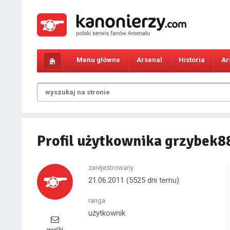
Menu główne
Arsenal
Historia
Ar
Profil użytkownika grzybek8
zarejestrowany
21.06.2011
(5525 dni temu)
ranga
użytkownik
wyślij