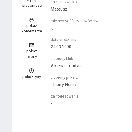
imię i nazwisko
wiadomość
Mateusz
miejscowość i województwo
pokaż
-, -
komentarze
data urodzenia
24.03.1990
pokaż
teksty
ulubiony klub
Arsenal Londyn
pokaż typy
ulubiony piłkarz
Thierry Henry
zainteresowania
-