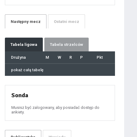
21
22
23
24
25
26
27
Następny
mecz
Ostatni
mecz
28
29
30
31
32
33
34
35
36
Tabela
ligowa
Tabela strzelców
37
38
39
40
Drużyna
M
W
R
P
Pkt
41
42
43
44
45
pokaż całą tabelę
46
47
48
49
50
51
52
53
54
Sonda
55
56
57
58
59
Musisz być zalogowany, aby posiadać dostęp do
60
ankiety.
61
100
101
102
103
104
105
106
107
108