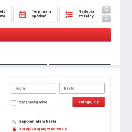
ela
Terminarz
Najlepsi
owa
spotkań
strzelcy
Oceny
pomeczowe
Typer
kanonierzy.com
UdanaRandka.com
1
2
3
4
5
6
7
8
zapamiętaj mnie
9
10
11
12
13
14
15
zapomniałem hasła
16
17
18
zarejestruj się w serwisie
19
20