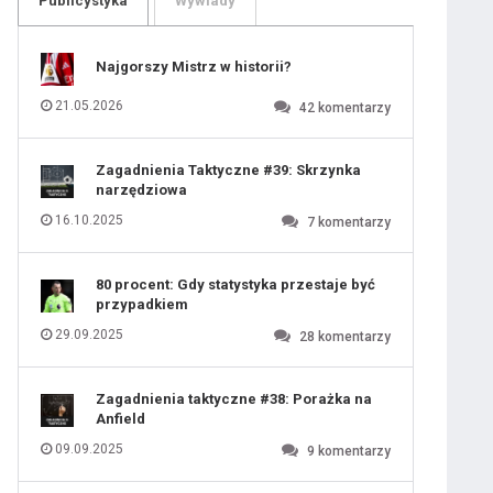
Publicystyka
Wywiady
109
110
111
112
113
114
Najgorszy Mistrz w historii?
115
116
117
118
21.05.2026
42
komentarzy
119
120
121
122
123
124
Zagadnienia Taktyczne #39: Skrzynka
125
126
narzędziowa
127
128
129
130
16.10.2025
7
komentarzy
131
80 procent: Gdy statystyka przestaje być
przypadkiem
29.09.2025
28
komentarzy
Zagadnienia taktyczne #38: Porażka na
Anfield
09.09.2025
9
komentarzy