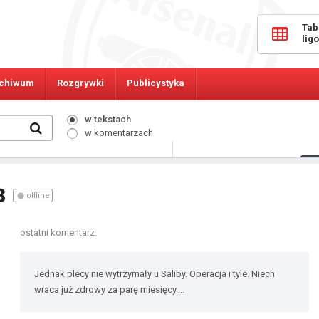
Tab
lig
chiwum
Rozgrywki
Publicystyka
w tekstach
w komentarzach
607
Osób online:
8
offline
ostatni komentarz:
Jednak plecy nie wytrzymały u Saliby. Operacja i tyle. Niech
wraca już zdrowy za parę miesięcy....