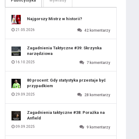
Publicystyka
Wywiady
109
110
111
112
113
114
Najgorszy Mistrz w historii?
115
116
117
118
21.05.2026
42
komentarzy
119
120
121
122
123
124
Zagadnienia Taktyczne #39: Skrzynka
125
126
narzędziowa
127
128
129
130
16.10.2025
7
komentarzy
131
80 procent: Gdy statystyka przestaje być
przypadkiem
29.09.2025
28
komentarzy
Zagadnienia taktyczne #38: Porażka na
Anfield
09.09.2025
9
komentarzy