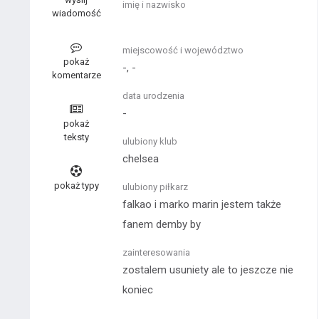
imię i nazwisko
wiadomość
miejscowość i województwo
pokaż
-, -
komentarze
data urodzenia
-
pokaż
teksty
ulubiony klub
chelsea
pokaż typy
ulubiony piłkarz
falkao i marko marin jestem także
fanem demby by
zainteresowania
zostalem usuniety ale to jeszcze nie
koniec