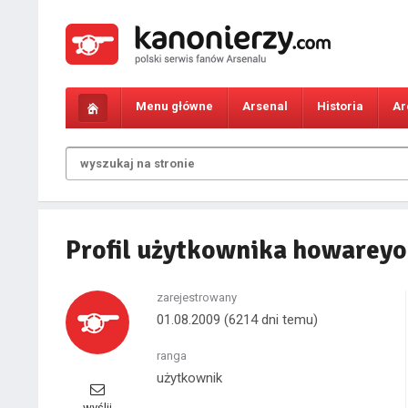
Menu główne
Arsenal
Historia
Ar
Profil użytkownika howarey
zarejestrowany
01.08.2009
(6214 dni temu)
ranga
użytkownik
wyślij