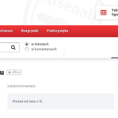
Tab
lig
chiwum
Rozgrywki
Publicystyka
w tekstach
w komentarzach
627
Osób online:
ou
offline
ostatni komentarz:
Prosze od razu o 5!...