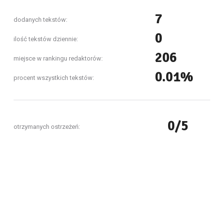
7
dodanych tekstów:
0
ilość tekstów dziennie:
206
miejsce w rankingu redaktorów:
0.01%
procent wszystkich tekstów:
0/5
otrzymanych ostrzeżeń: