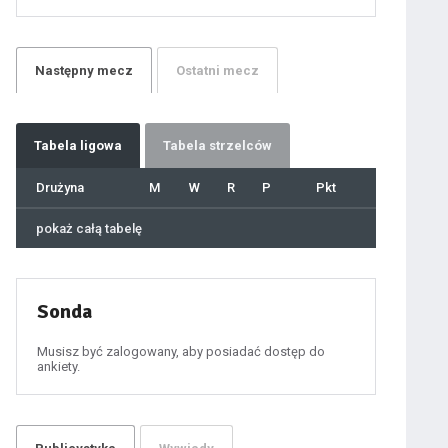
21
22
23
24
25
26
27
Następny
mecz
Ostatni
mecz
28
29
30
31
32
33
34
35
36
Tabela
ligowa
Tabela strzelców
37
38
39
40
Drużyna
M
W
R
P
Pkt
41
42
43
44
45
pokaż całą tabelę
46
47
48
49
50
51
52
53
54
Sonda
55
56
57
58
59
Musisz być zalogowany, aby posiadać dostęp do
60
ankiety.
61
100
101
102
103
104
105
106
107
108