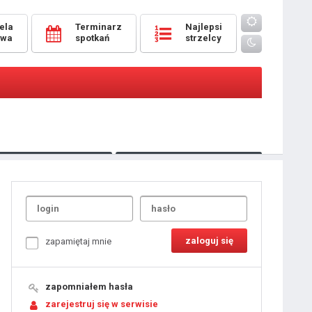
ela
Terminarz
Najlepsi
owa
spotkań
strzelcy
Oceny
pomeczowe
Typer
kanonierzy.com
UdanaRandka.com
1
2
3
4
5
6
7
8
zapamiętaj mnie
9
10
11
12
13
14
15
zapomniałem hasła
16
17
18
zarejestruj się w serwisie
19
20