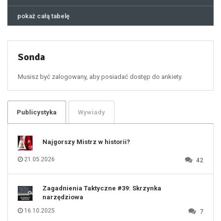
44
45
46
pokaż całą tabelę
47
48
49
50
51
52
53
54
55
Sonda
56
57
58
59
60
Musisz być zalogowany, aby posiadać dostęp do ankiety.
61
100
101
102
103
104
105
106
Publicystyka
Wywiady
107
108
109
110
111
112
Najgorszy Mistrz w historii?
113
114
115
116
21.05.2026
42
117
118
119
120
121
122
123
Zagadnienia Taktyczne #39: Skrzynka
124
125
narzędziowa
126
127
128
16.10.2025
7
129
130