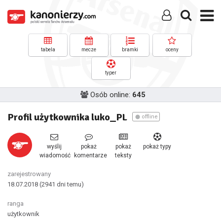
tabela
mecze
bramki
oceny
typer
Osób online:
645
Profil użytkownika luko_PL
offline
wyślij
pokaż
pokaż
pokaż typy
wiadomość
komentarze
teksty
zarejestrowany
18.07.2018
(2941 dni temu)
ranga
użytkownik