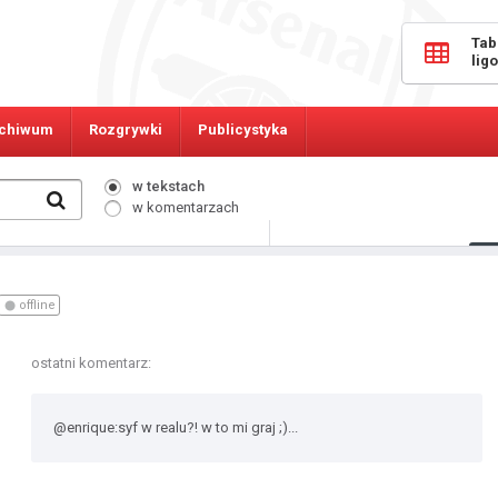
Tab
lig
chiwum
Rozgrywki
Publicystyka
w tekstach
w komentarzach
275
Osób online:
offline
ostatni komentarz:
@enrique:syf w realu?! w to mi graj ;)...