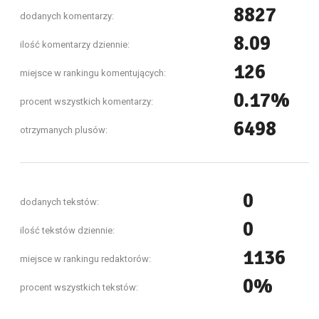
8827
dodanych komentarzy:
8.09
ilość komentarzy dziennie:
126
miejsce w rankingu komentujących:
0.17%
procent wszystkich komentarzy:
6498
otrzymanych plusów:
0
dodanych tekstów:
0
ilość tekstów dziennie:
1136
miejsce w rankingu redaktorów:
0%
procent wszystkich tekstów: