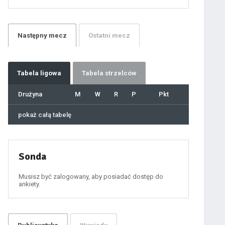
21
22
23
24
25
26
27
Następny
mecz
Ostatni
mecz
28
29
30
31
32
33
34
35
36
Tabela
ligowa
Tabela strzelców
37
38
39
40
Drużyna
M
W
R
P
Pkt
41
42
43
44
45
pokaż całą tabelę
46
47
48
49
50
51
52
53
54
Sonda
55
56
57
58
59
Musisz być zalogowany, aby posiadać dostęp do
60
ankiety.
61
100
101
102
103
104
105
106
107
108