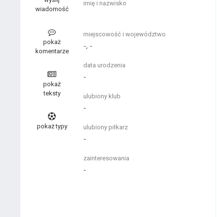
imię i nazwisko
wiadomość
miejscowość i województwo
pokaż
-, -
komentarze
data urodzenia
-
pokaż
teksty
ulubiony klub
-
pokaż typy
ulubiony piłkarz
-
zainteresowania
-