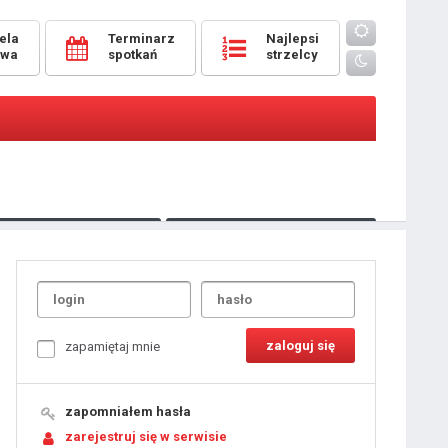
ela
Terminarz
Najlepsi
owa
spotkań
strzelcy
Oceny
pomeczowe
Typer
kanonierzy.com
UdanaRandka.com
1
2
3
4
5
6
7
8
zapamiętaj mnie
9
10
11
12
13
14
15
zapomniałem hasła
16
17
18
zarejestruj się w serwisie
19
20