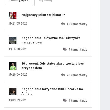
Publicystyka
Wywiady
109
110
111
112
113
114
Najgorszy Mistrz w historii?
115
116
117
118
21.05.2026
42
komentarzy
119
120
121
122
123
124
Zagadnienia Taktyczne #39: Skrzynka
125
126
narzędziowa
127
128
129
130
16.10.2025
7
komentarzy
131
80 procent: Gdy statystyka przestaje być
przypadkiem
29.09.2025
28
komentarzy
Zagadnienia taktyczne #38: Porażka na
Anfield
09.09.2025
9
komentarzy