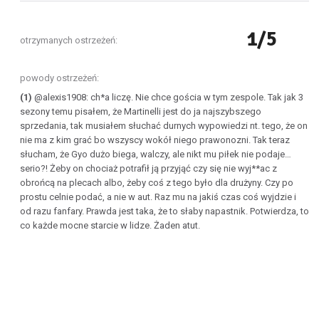
1/5
otrzymanych ostrzeżeń:
powody ostrzeżeń:
(1)
@alexis1908: ch*a liczę. Nie chce gościa w tym zespole. Tak jak 3
sezony temu pisałem, że Martinelli jest do ja najszybszego
sprzedania, tak musiałem słuchać durnych wypowiedzi nt. tego, że on
nie ma z kim grać bo wszyscy wokół niego prawonozni. Tak teraz
słucham, że Gyo dużo biega, walczy, ale nikt mu piłek nie podaje…
serio?! Żeby on chociaż potrafił ją przyjąć czy się nie wyj**ac z
obrońcą na plecach albo, żeby coś z tego było dla drużyny. Czy po
prostu celnie podać, a nie w aut. Raz mu na jakiś czas coś wyjdzie i
od razu fanfary. Prawda jest taka, że to słaby napastnik. Potwierdza, to
co każde mocne starcie w lidze. Żaden atut.