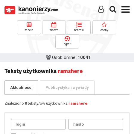
tabela
mecze
bramki
oceny
typer
Osób online:
10041
Teksty użytkownika
ramshere
Aktualności
Publicystyka i wywiady
Znaleziono
0
teksty/ów użytkownika
ramshere
.
Uda
1
2
3
4
5
6
7