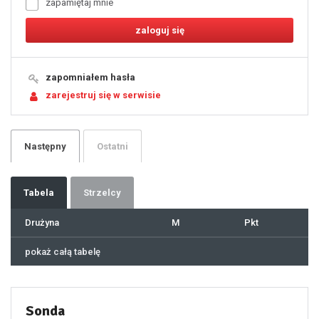
zapamiętaj mnie
8
9
10
11
12
13
14
15
16
17
18
19
zapomniałem hasła
20
21
zarejestruj się w serwisie
22
23
24
25
26
27
28
29
Następny
Ostatni
30
31
32
33
34
35
36
37
Tabela
Strzelcy
38
39
40
41
Drużyna
M
Pkt
42
43
44
45
46
pokaż całą tabelę
47
48
49
50
51
52
53
54
55
Sonda
56
57