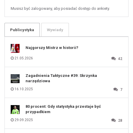
58
59
60
Musisz być zalogowany, aby posiadać dostęp do ankiety.
61
100
101
102
103
104
105
106
Publicystyka
Wywiady
107
108
109
110
111
112
Najgorszy Mistrz w historii?
113
114
115
116
21.05.2026
42
117
118
119
120
121
122
123
Zagadnienia Taktyczne #39: Skrzynka
124
125
narzędziowa
126
127
128
16.10.2025
7
129
130
131
80 procent: Gdy statystyka przestaje być
przypadkiem
29.09.2025
28