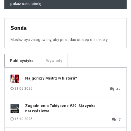
46
pokaż całą tabelę
47
48
49
50
51
52
53
54
55
Sonda
56
57
58
59
60
Musisz być zalogowany, aby posiadać dostęp do ankiety.
61
100
101
102
103
104
105
106
Publicystyka
Wywiady
107
108
109
110
111
112
Najgorszy Mistrz w historii?
113
114
115
116
21.05.2026
42
117
118
119
120
121
122
123
Zagadnienia Taktyczne #39: Skrzynka
124
125
narzędziowa
126
127
128
16.10.2025
7
129
130
131