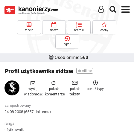
tabela
mecze
bramki
oceny
typer
Osób online:
560
Profil użytkownika sidtsw
offline
wyślij
pokaż
pokaż
pokaż typy
wiadomość
komentarze
teksty
zarejestrowany
24.08.2008
(6557 dni temu)
ranga
użytkownik