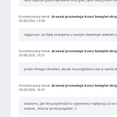
teraz wyjdzie gdzie naprawde chce grac, tylko zeby potem ni
Komentowany temat:
Arsenal prezentuje trzeci komplet stro
05.08.2026, 19:28
najgorsze , że dalej zostajemy z naszym daremnym atakiem n
Komentowany temat:
Arsenal prezentuje trzeci komplet stro
05.08.2026, 19:25
ja tam Viniego chcialem, ale jak nie przyjdzie to tez w sum
Komentowany temat:
Arsenal prezentuje trzeci komplet stro
05.08.2026, 18:35
wiadomo, jak Vini przychodzi to ogsrniemy i najlepszy LS na s
szatnie , dobrze ze nie przyjdzie :-)