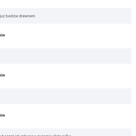
e juz bedzie drewnem
jów
jów
jów