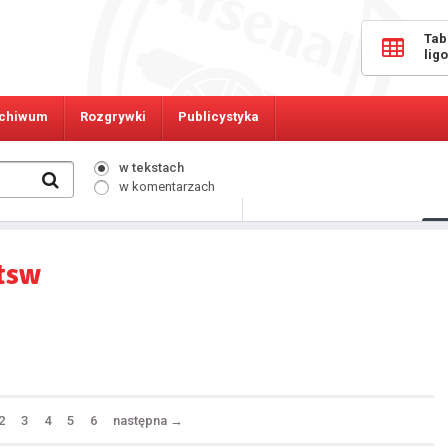
Tab
lig
chiwum
Rozgrywki
Publicystyka
w tekstach
w komentarzach
544
Osób online:
tsw
2
3
4
5
6
następna
→