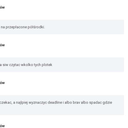
jów
asy na przepłacone półśrodki.
jów
wa siw czytac wkolko tych plotek
jów
 czekac, a najlpiej wyznaczyc deadline i albo brav albo spadac gdzie
jów