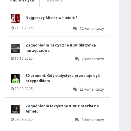
Publicystyka
Wywiady
109
110
111
112
113
114
Najgorszy Mistrz w historii?
115
116
117
118
21.05.2026
42
komentarzy
119
120
121
122
123
124
Zagadnienia Taktyczne #39: Skrzynka
125
126
narzędziowa
127
128
129
130
16.10.2025
7
komentarzy
131
80 procent: Gdy statystyka przestaje być
przypadkiem
29.09.2025
28
komentarzy
Zagadnienia taktyczne #38: Porażka na
Anfield
09.09.2025
9
komentarzy