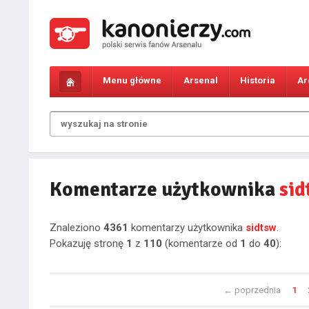
Menu główne
Arsenal
Historia
Ar
Komentarze użytkownika
sid
Znaleziono
4361
komentarzy użytkownika
sidtsw
.
Pokazuję stronę
1
z
110
(komentarze od
1
do
40
):
←
poprzednia
1