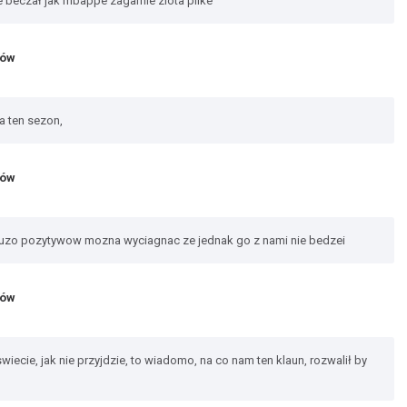
e beczał jak mbappe zagarnie zlota pilke
jów
a ten sezon,
jów
ie duzo pozytywow mozna wyciagnac ze jednak go z nami nie bedzei
jów
wiecie, jak nie przyjdzie, to wiadomo, na co nam ten klaun, rozwalił by