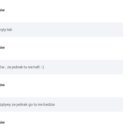
jów
ryty łeɓ
jów
 , ze jednak tu nie trafi :-)
jów
ytywy ze jednak go tu nie bedzie
jów