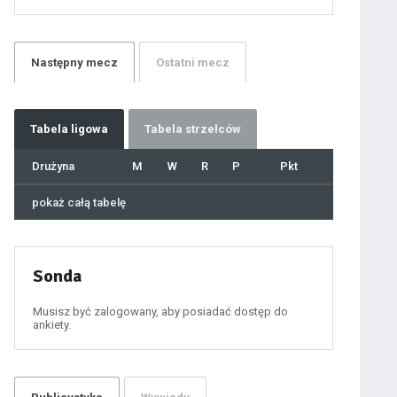
21
22
23
24
25
26
27
Następny
mecz
Ostatni
mecz
28
29
30
31
32
33
34
35
36
Tabela
ligowa
Tabela strzelców
37
38
39
40
Drużyna
M
W
R
P
Pkt
41
42
43
44
45
pokaż całą tabelę
46
47
48
49
50
51
52
53
54
Sonda
55
56
57
58
59
Musisz być zalogowany, aby posiadać dostęp do
60
ankiety.
61
100
101
102
103
104
105
106
107
108