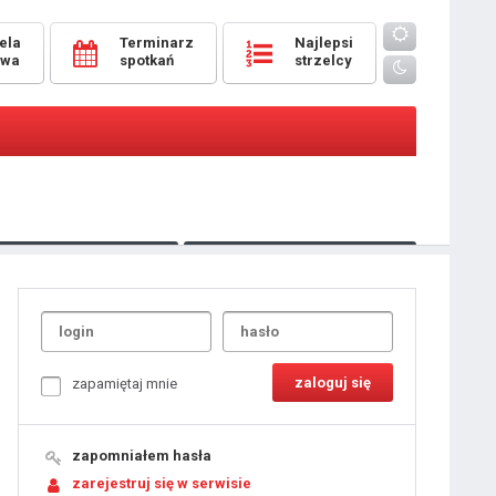
ela
Terminarz
Najlepsi
owa
spotkań
strzelcy
Oceny
pomeczowe
Typer
kanonierzy.com
UdanaRandka.com
1
2
3
4
5
6
7
8
zapamiętaj mnie
9
10
11
12
13
14
15
zapomniałem hasła
16
17
18
zarejestruj się w serwisie
19
20