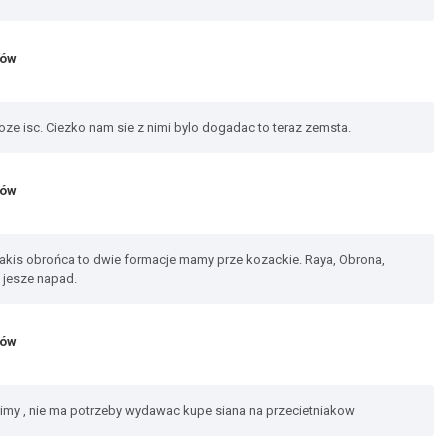
jów
ze isc. Ciezko nam sie z nimi bylo dogadac to teraz zemsta.
jów
kis obrońca to dwie formacje mamy prze kozackie. Raya, Obrona,
 jesze napad.
jów
cimy , nie ma potrzeby wydawac kupe siana na przecietniakow