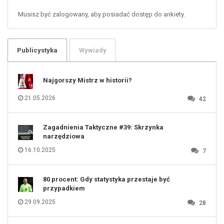
58
59
60
Musisz być zalogowany, aby posiadać dostęp do ankiety.
61
100
101
102
103
104
105
106
Publicystyka
Wywiady
107
108
109
110
111
112
Najgorszy Mistrz w historii?
113
114
115
116
21.05.2026
42
117
118
119
120
121
122
123
Zagadnienia Taktyczne #39: Skrzynka
124
125
narzędziowa
126
127
128
16.10.2025
7
129
130
131
80 procent: Gdy statystyka przestaje być
przypadkiem
29.09.2025
28