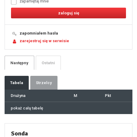
zapamiętaj mnie
8
9
10
11
12
13
14
15
16
17
18
19
zapomniałem hasła
20
21
zarejestruj się w serwisie
22
23
24
25
26
27
28
29
Następny
Ostatni
30
31
32
33
34
35
36
37
Tabela
Strzelcy
38
39
40
41
Drużyna
M
Pkt
42
43
44
45
46
pokaż całą tabelę
47
48
49
50
51
52
53
54
55
Sonda
56
57