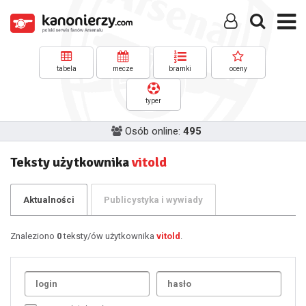
tabela
mecze
bramki
oceny
typer
Osób online:
495
Teksty użytkownika
vitold
Aktualności
Publicystyka i wywiady
Znaleziono
0
teksty/ów użytkownika
vitold
.
Uda
1
2
3
4
5
6
7