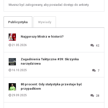
59
60
Musisz być zalogowany, aby posiadać dostęp do ankiety.
61
100
101
102
103
104
105
106
Publicystyka
Wywiady
107
108
109
110
111
112
Najgorszy Mistrz w historii?
113
114
115
116
21.05.2026
42
117
118
119
120
121
122
123
Zagadnienia Taktyczne #39: Skrzynka
124
125
narzędziowa
126
127
128
16.10.2025
7
129
130
131
80 procent: Gdy statystyka przestaje być
przypadkiem
29.09.2025
28