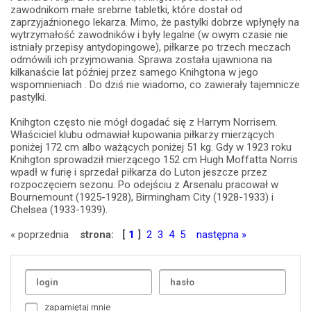
zawodnikom małe srebrne tabletki, które dostał od
zaprzyjaźnionego lekarza. Mimo, że pastylki dobrze wpłynęły na
wytrzymałość zawodników i były legalne (w owym czasie nie
istniały przepisy antydopingowe), piłkarze po trzech meczach
odmówili ich przyjmowania. Sprawa została ujawniona na
kilkanaście lat później przez samego Knihgtona w jego
wspomnieniach . Do dziś nie wiadomo, co zawierały tajemnicze
pastylki.
Knihgton często nie mógł dogadać się z Harrym Norrisem.
Właściciel klubu odmawiał kupowania piłkarzy mierzących
poniżej 172 cm albo ważących poniżej 51 kg. Gdy w 1923 roku
Knihgton sprowadził mierzącego 152 cm Hugh Moffatta Norris
wpadł w furię i sprzedał piłkarza do Luton jeszcze przez
rozpoczęciem sezonu. Po odejściu z Arsenalu pracował w
Bournemount (1925-1928), Birmingham City (1928-1933) i
Chelsea (1933-1939).
« poprzednia
strona:
[
1
]
2
3
4
5
następna »
Uda
1
2
3
4
5
6
7
zapamiętaj mnie
8