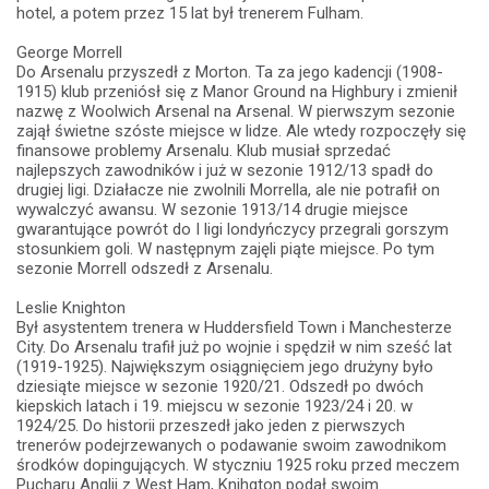
hotel, a potem przez 15 lat był trenerem Fulham.
George Morrell
Do Arsenalu przyszedł z Morton. Ta za jego kadencji (1908-
1915) klub przeniósł się z Manor Ground na Highbury i zmienił
nazwę z Woolwich Arsenal na Arsenal. W pierwszym sezonie
zajął świetne szóste miejsce w lidze. Ale wtedy rozpoczęły się
finansowe problemy Arsenalu. Klub musiał sprzedać
najlepszych zawodników i już w sezonie 1912/13 spadł do
drugiej ligi. Działacze nie zwolnili Morrella, ale nie potrafił on
wywalczyć awansu. W sezonie 1913/14 drugie miejsce
gwarantujące powrót do I ligi londyńczycy przegrali gorszym
stosunkiem goli. W następnym zajęli piąte miejsce. Po tym
sezonie Morrell odszedł z Arsenalu.
Leslie Knighton
Był asystentem trenera w Huddersfield Town i Manchesterze
City. Do Arsenalu trafił już po wojnie i spędził w nim sześć lat
(1919-1925). Największym osiągnięciem jego drużyny było
dziesiąte miejsce w sezonie 1920/21. Odszedł po dwóch
kiepskich latach i 19. miejscu w sezonie 1923/24 i 20. w
1924/25. Do historii przeszedł jako jeden z pierwszych
trenerów podejrzewanych o podawanie swoim zawodnikom
środków dopingujących. W styczniu 1925 roku przed meczem
Pucharu Anglii z West Ham, Knihgton podał swoim