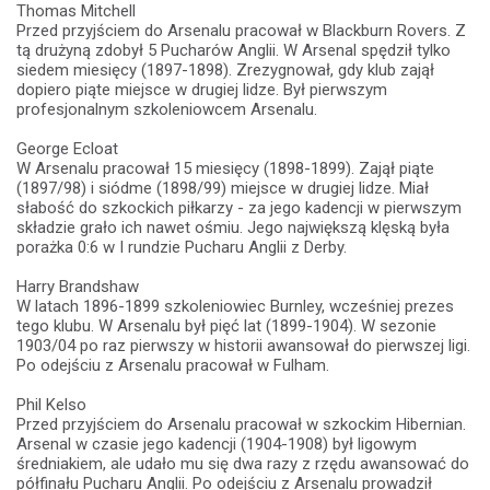
Thomas Mitchell
Przed przyjściem do Arsenalu pracował w Blackburn Rovers. Z
tą drużyną zdobył 5 Pucharów Anglii. W Arsenal spędził tylko
siedem miesięcy (1897-1898). Zrezygnował, gdy klub zajął
dopiero piąte miejsce w drugiej lidze. Był pierwszym
profesjonalnym szkoleniowcem Arsenalu.
George Ecloat
W Arsenalu pracował 15 miesięcy (1898-1899). Zajął piąte
(1897/98) i siódme (1898/99) miejsce w drugiej lidze. Miał
słabość do szkockich piłkarzy - za jego kadencji w pierwszym
składzie grało ich nawet ośmiu. Jego największą klęską była
porażka 0:6 w I rundzie Pucharu Anglii z Derby.
Harry Brandshaw
W latach 1896-1899 szkoleniowiec Burnley, wcześniej prezes
tego klubu. W Arsenalu był pięć lat (1899-1904). W sezonie
1903/04 po raz pierwszy w historii awansował do pierwszej ligi.
Po odejściu z Arsenalu pracował w Fulham.
Phil Kelso
Przed przyjściem do Arsenalu pracował w szkockim Hibernian.
Arsenal w czasie jego kadencji (1904-1908) był ligowym
średniakiem, ale udało mu się dwa razy z rzędu awansować do
półfinału Pucharu Anglii. Po odejściu z Arsenalu prowadził