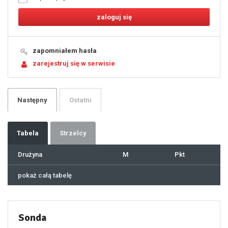
9
10
11
12
13
14
15
16
17
18
19
zapomniałem hasła
20
21
zarejestruj się w serwisie
22
23
24
25
26
27
28
29
Następny
Ostatni
30
31
32
33
34
35
36
37
Tabela
Strzelcy
38
39
40
41
Drużyna
M
Pkt
42
43
44
45
46
pokaż całą tabelę
47
48
49
50
51
52
53
54
55
Sonda
56
57
58