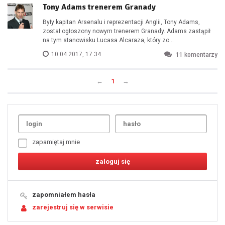
Tony Adams trenerem Granady
Były kapitan Arsenalu i reprezentacji Anglii, Tony Adams,
został ogłoszony nowym trenerem Granady. Adams zastąpił
na tym stanowisku Lucasa Alcaraza, który zo...
10.04.2017, 17:34
11
komentarzy
←
1
→
Uda
1
2
3
4
5
6
7
zapamiętaj mnie
8
9
10
11
12
13
14
15
16
17
18
19
zapomniałem hasła
20
21
zarejestruj się w serwisie
22
23
24
25
26