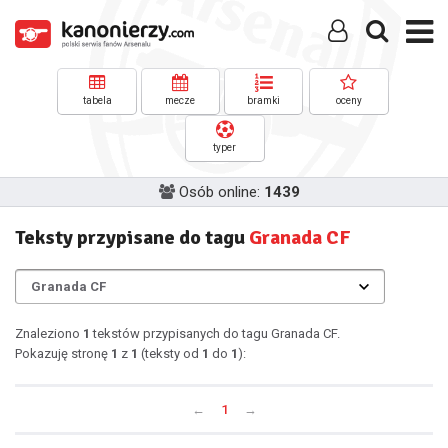
tabela
mecze
bramki
oceny
typer
Osób online:
1439
Teksty przypisane do tagu
Granada CF
Znaleziono
1
tekstów przypisanych do tagu Granada CF.
Pokazuję stronę
1
z
1
(teksty od
1
do
1
):
←
1
→