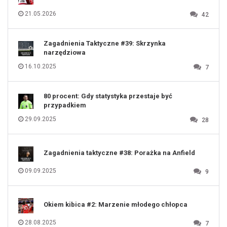
115
116
21.05.2026
42
117
118
119
120
121
122
123
Zagadnienia Taktyczne #39: Skrzynka
124
125
narzędziowa
126
127
128
16.10.2025
7
129
130
131
80 procent: Gdy statystyka przestaje być
przypadkiem
29.09.2025
28
Zagadnienia taktyczne #38: Porażka na Anfield
09.09.2025
9
Okiem kibica #2: Marzenie młodego chłopca
28.08.2025
7