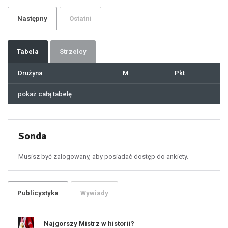
27
28
29
Następny
Ostatni
30
31
32
33
34
35
36
37
Tabela
Strzelcy
38
39
40
41
Drużyna
M
Pkt
42
43
44
45
46
pokaż całą tabelę
47
48
49
50
51
52
53
54
55
Sonda
56
57
58
59
60
Musisz być zalogowany, aby posiadać dostęp do ankiety.
61
100
101
102
103
104
105
106
Publicystyka
Wywiady
107
108
109
110
111
112
Najgorszy Mistrz w historii?
113
114