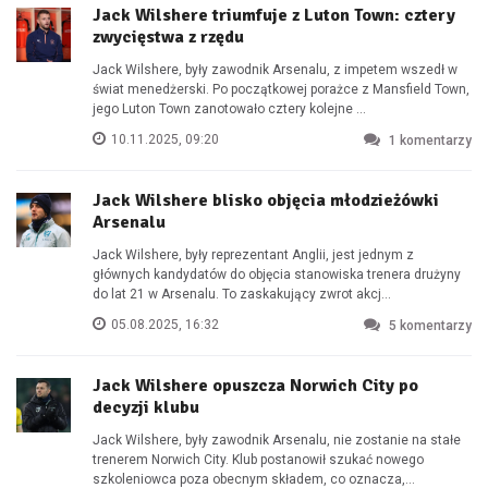
Jack Wilshere triumfuje z Luton Town: cztery
zwycięstwa z rzędu
Jack Wilshere, były zawodnik Arsenalu, z impetem wszedł w
świat menedżerski. Po początkowej porażce z Mansfield Town,
jego Luton Town zanotowało cztery kolejne ...
10.11.2025, 09:20
1
komentarzy
Jack Wilshere blisko objęcia młodzieżówki
Arsenalu
Jack Wilshere, były reprezentant Anglii, jest jednym z
głównych kandydatów do objęcia stanowiska trenera drużyny
do lat 21 w Arsenalu. To zaskakujący zwrot akcj...
05.08.2025, 16:32
5
komentarzy
Jack Wilshere opuszcza Norwich City po
decyzji klubu
Jack Wilshere, były zawodnik Arsenalu, nie zostanie na stałe
trenerem Norwich City. Klub postanowił szukać nowego
szkoleniowca poza obecnym składem, co oznacza,...