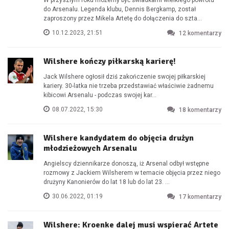
W przyszłym roku możemy być świadkami wielkiego powrotu
do Arsenalu. Legenda klubu, Dennis Bergkamp, został
zaproszony przez Mikela Artetę do dołączenia do szta...
10.12.2023, 21:51
12
komentarzy
Wilshere kończy piłkarską karierę!
Jack Wilshere ogłosił dziś zakończenie swojej piłkarskiej
kariery. 30-latka nie trzeba przedstawiać właściwie żadnemu
kibicowi Arsenalu - podczas swojej kar...
08.07.2022, 15:30
18
komentarzy
Wilshere kandydatem do objęcia drużyn
młodzieżowych Arsenalu
Angielscy dziennikarze donoszą, iż Arsenal odbył wstępne
rozmowy z Jackiem Wilsherem w temacie objęcia przez niego
drużyny Kanonierów do lat 18 lub do lat 23. ...
30.06.2022, 01:19
17
komentarzy
Wilshere: Kroenke dalej musi wspierać Artete