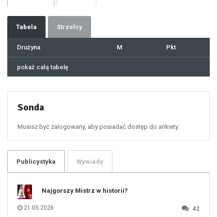
32
33
34
35
36
37
Tabela
Strzelcy
38
39
40
41
Drużyna
M
Pkt
42
43
44
45
46
pokaż całą tabelę
47
48
49
50
51
52
53
54
55
Sonda
56
57
58
59
60
Musisz być zalogowany, aby posiadać dostęp do ankiety.
61
100
101
102
103
104
105
106
Publicystyka
Wywiady
107
108
109
110
111
112
Najgorszy Mistrz w historii?
113
114
115
116
21.05.2026
42
117
118
119