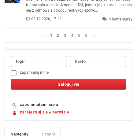
trenowania w ekipie Arsenalu U23, jednak jego prośba spotkała
się z odmową z powodu restrykcji spowo...
03.12.2020, 17:12
9
komentarzy
←
1
2
3
4
5
6
→
Uda
1
2
3
4
5
6
7
zapamiętaj mnie
8
9
10
11
12
13
14
15
16
17
18
19
zapomniałem hasła
20
21
zarejestruj się w serwisie
22
23
24
25
26
27
28
29
Następny
Ostatni
30
31