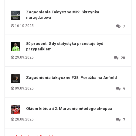
120
121
122
123
Zagadnienia Taktyczne #39: Skrzynka
124
125
narzędziowa
126
127
128
16.10.2025
7
129
130
131
80 procent: Gdy statystyka przestaje być
przypadkiem
29.09.2025
28
Zagadnienia taktyczne #38: Porażka na Anfield
09.09.2025
9
Okiem kibica #2: Marzenie młodego chłopca
28.08.2025
7