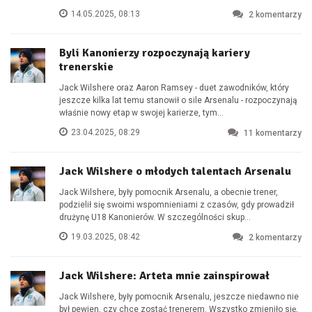
14.05.2025, 08:13
2
komentarzy
Byli Kanonierzy rozpoczynają kariery
trenerskie
Jack Wilshere oraz Aaron Ramsey - duet zawodników, który
jeszcze kilka lat temu stanowił o sile Arsenalu - rozpoczynają
właśnie nowy etap w swojej karierze, tym...
23.04.2025, 08:29
11
komentarzy
Jack Wilshere o młodych talentach Arsenalu
Jack Wilshere, były pomocnik Arsenalu, a obecnie trener,
podzielił się swoimi wspomnieniami z czasów, gdy prowadził
drużynę U18 Kanonierów. W szczególności skup...
19.03.2025, 08:42
2
komentarzy
Jack Wilshere: Arteta mnie zainspirował
Jack Wilshere, były pomocnik Arsenalu, jeszcze niedawno nie
był pewien, czy chce zostać trenerem. Wszystko zmieniło się,