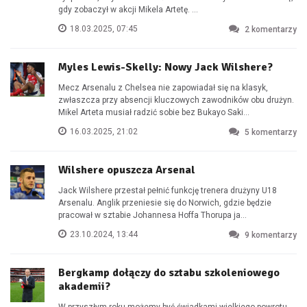
gdy zobaczył w akcji Mikela Artetę. ...
18.03.2025, 07:45
2
komentarzy
Myles Lewis-Skelly: Nowy Jack Wilshere?
Mecz Arsenalu z Chelsea nie zapowiadał się na klasyk,
zwłaszcza przy absencji kluczowych zawodników obu drużyn.
Mikel Arteta musiał radzić sobie bez Bukayo Saki...
16.03.2025, 21:02
5
komentarzy
Wilshere opuszcza Arsenal
Jack Wilshere przestał pełnić funkcję trenera drużyny U18
Arsenalu. Anglik przeniesie się do Norwich, gdzie będzie
pracował w sztabie Johannesa Hoffa Thorupa ja...
23.10.2024, 13:44
9
komentarzy
Bergkamp dołączy do sztabu szkoleniowego
akademii?