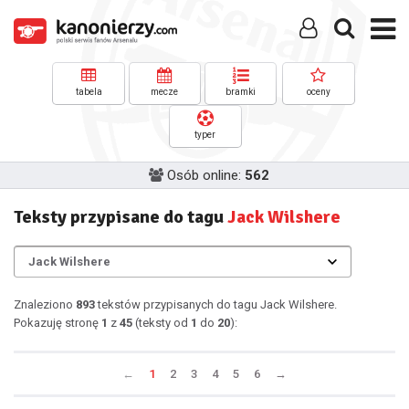
tabela
mecze
bramki
oceny
typer
Osób online:
562
Teksty przypisane do tagu
Jack Wilshere
Znaleziono
893
tekstów przypisanych do tagu Jack Wilshere.
Pokazuję stronę
1
z
45
(teksty od
1
do
20
):
←
1
2
3
4
5
6
→