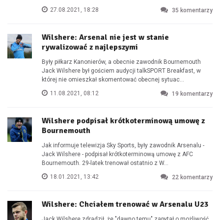
27.08.2021, 18:28
35
komentarzy
Wilshere: Arsenal nie jest w stanie
rywalizować z najlepszymi
Były piłkarz Kanonierów, a obecnie zawodnik Bournemouth
Jack Wilshere był gościem audycji talkSPORT Breakfast, w
której nie omieszkał skomentować obecnej sytuac...
11.08.2021, 08:12
19
komentarzy
Wilshere podpisał krótkoterminową umowę z
Bournemouth
Jak informuje telewizja Sky Sports, były zawodnik Arsenalu -
Jack Wilshere - podpisał krótkoterminową umowę z AFC
Bournemouth. 29-latek trenował ostatnio z W...
18.01.2021, 13:42
22
komentarzy
Wilshere: Chciałem trenować w Arsenalu U23
Jack Wilshere zdradził, że "dawno temu" zapytał o możliwość