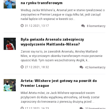
na rynku transferowym
Według Jacka Wilshere'a, Arsenal jest w stanie rywalizować o
zwycięstwo w Premier League w ciągu kilku lat, jeśli zarząd
nadal będzie ich wspierać w kwestii ści...
31.12.2021, 13:17
8
komentarzy
Była gwiazda Arsenalu zabezpieczy
wypożyczenie Maitlanda-Nilesa?
Zanosi się na to, że zawodnik Arsenalu, Ainsley Maitland-
Niles, w styczniowym okienku transferowym może ponownie
opuścić klub. Tym razem wszechstronny Anglik, k...
27.12.2021, 18:32
42
komentarzy
Arteta: Wilshere jest gotowy na powrót do
Premier League
Mikel Arteta mówi, że Jack Wilshere wprowadził swoim
przybyciem do klubu wyjątkową atmosferę, od kiedy został
zaproszony do trenowania z pierwszą drużyną przed ...
17.12.2021, 16:23
22
komentarzy